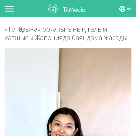
Қаз
Toggle
navigation
«Тіл-Қазына» орталығының ғалым
хатшысы Жапонияда баяндама жасады