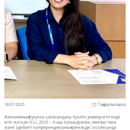
18.07.2025
Таңдаулыларға
Жапонияның Фукуока қаласындағы Kyushu университетінде
өтіп жатқан ICLL 2025 – 9-шы Халықаралық лингвистика
және әдебиет конференциясының панельдік сессиясында