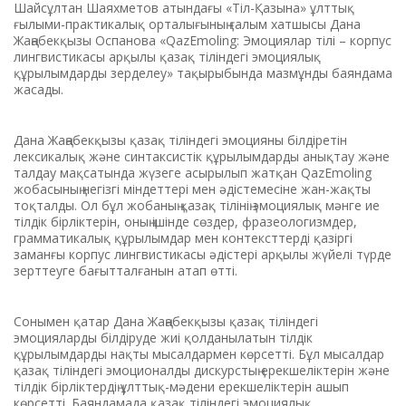
Шайсұлтан Шаяхметов атындағы «Тіл-Қазына» ұлттық
ғылыми-практикалық орталығының ғалым хатшысы Дана
Жаңабекқызы Оспанова «QazEmoling: Эмоциялар тілі – корпус
лингвистикасы арқылы қазақ тіліндегі эмоциялық
құрылымдарды зерделеу» тақырыбында мазмұнды баяндама
жасады.
Дана Жаңабекқызы қазақ тіліндегі эмоцияны білдіретін
лексикалық және синтаксистік құрылымдарды анықтау және
талдау мақсатында жүзеге асырылып жатқан QazEmoling
жобасының негізгі міндеттері мен әдістемесіне жан-жақты
тоқталды. Ол бұл жобаның қазақ тілінің эмоциялық мәнге ие
тілдік бірліктерін, оның ішінде сөздер, фразеологизмдер,
грамматикалық құрылымдар мен контексттерді қазіргі
заманғы корпус лингвистикасы әдістері арқылы жүйелі түрде
зерттеуге бағытталғанын атап өтті.
Сонымен қатар Дана Жаңабекқызы қазақ тіліндегі
эмоцияларды білдіруде жиі қолданылатын тілдік
құрылымдарды нақты мысалдармен көрсетті. Бұл мысалдар
қазақ тіліндегі эмоционалды дискурстың ерекшеліктерін және
тілдік бірліктердің ұлттық-мәдени ерекшеліктерін ашып
көрсетті. Баяндамада қазақ тіліндегі эмоциялық