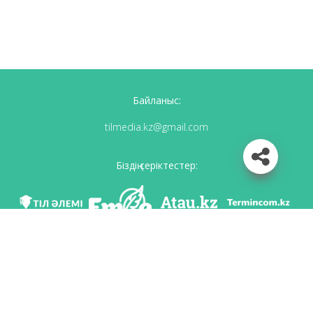
Байланыс:
tilmedia.kz@gmail.com
Біздің серіктестер:
Біз әлеуметттік желілерде