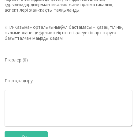
құрылымдардың семантикалық және прагматикалық
аспектілері жан-жақты талқыланды.
«Тіл-Қазына» орталығының бұл бастамасы – қазақ тілінің
ғылыми және цифрлық кеңістіктегі әлеуетін арттыруға
бағытталған маңызды қадам.
Пікірлер (0)
Пікір қалдыру
Қосу