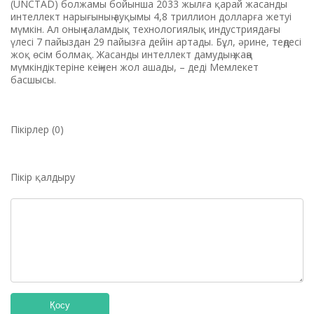
(UNCTAD) болжамы бойынша 2033 жылға қарай жасанды
интеллект нарығының ауқымы 4,8 триллион долларға жетуі
мүмкін. Ал оның ғаламдық технологиялық индустриядағы
үлесі 7 пайыздан 29 пайызға дейін артады. Бұл, әрине, теңдесі
жоқ өсім болмақ. Жасанды интеллект дамудың жаңа
мүмкіндіктеріне кеңінен жол ашады, – деді Мемлекет
басшысы.
Пікірлер (0)
Пікір қалдыру
Қосу