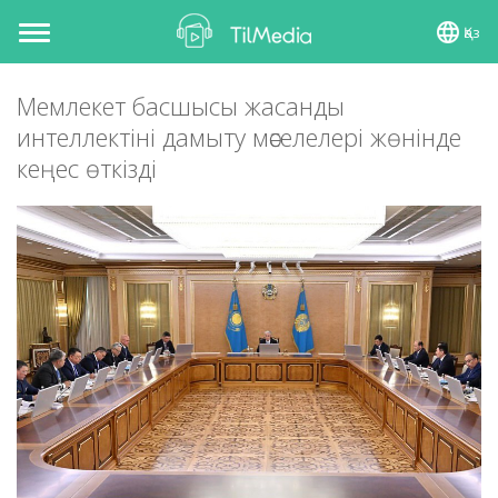
Қаз
Toggle
navigation
Мемлекет басшысы жасанды
интеллектіні дамыту мәселелері жөнінде
кеңес өткізді