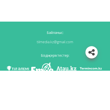
Байланыс:
tilmedia.kz@gmail.com
Біздің серіктестер:
Біз әлеуметттік желілерде