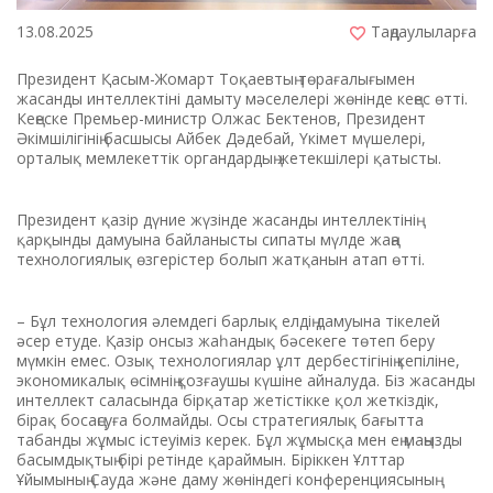
13.08.2025
Таңдаулыларға
Президент Қасым-Жомарт Тоқаевтың төрағалығымен
жасанды интеллектіні дамыту мәселелері жөнінде кеңес өтті.
Кеңеске Премьер-министр Олжас Бектенов, Президент
Әкімшілігінің басшысы Айбек Дәдебай, Үкімет мүшелері,
орталық мемлекеттік органдардың жетекшілері қатысты.
Президент қазір дүние жүзінде жасанды интеллектінің
қарқынды дамуына байланысты сипаты мүлде жаңа
технологиялық өзгерістер болып жатқанын атап өтті.
– Бұл технология әлемдегі барлық елдің дамуына тікелей
әсер етуде. Қазір онсыз жаһандық бәсекеге төтеп беру
мүмкін емес. Озық технологиялар ұлт дербестігінің кепіліне,
экономикалық өсімнің қозғаушы күшіне айналуда. Біз жасанды
интеллект саласында бірқатар жетістікке қол жеткіздік,
бірақ босаңсуға болмайды. Осы стратегиялық бағытта
табанды жұмыс істеуіміз керек. Бұл жұмысқа мен ең маңызды
басымдықтың бірі ретінде қараймын. Біріккен Ұлттар
Ұйымының Сауда және даму жөніндегі конференциясының