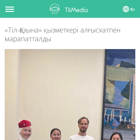
Қаз
Toggle
navigation
«Тіл-Қазына» қызметкері алғысхатпен
марапатталды