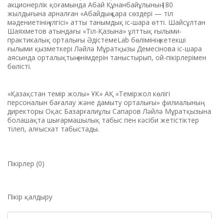
акционерлік қоғамында Абай Құнанбайұлының 180
жылдығына арналған «Абайдың қара сөздері — тіл
мәдениетінің үлгісі» атты танымдық іс-шара өтті. Шайсұлтан
Шаяхметов атындағы «Тіл-Қазына» ұлттық ғылыми-
практикалық орталығы ӘдістемеLab бөлімінің жетекші
ғылыми қызметкері Ләйлә Мұратқызы Демесінова іс-шара
аясында орталықтың өнімдерін таныстырып, ой-пікірлерімен
бөлісті.
«Қазақстан темір жолы» ҰК» АҚ «Теміржол көлігі
персоналын бағалау және дамыту орталығы» филиалының
директоры Оқас Базарғалиұлы Сапаров Ләйлә Мұратқызына
болашақта шығармашылық табыс пен кәсіби жетістіктер
тілеп, алғысхат табыстады.
Пікірлер (0)
Пікір қалдыру