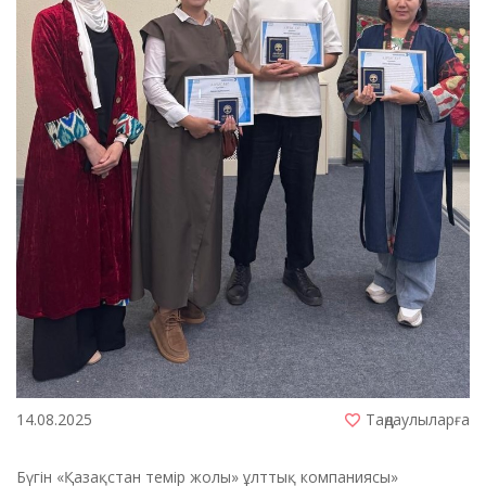
14.08.2025
Таңдаулыларға
Бүгін «Қазақстан темір жолы» ұлттық компаниясы»