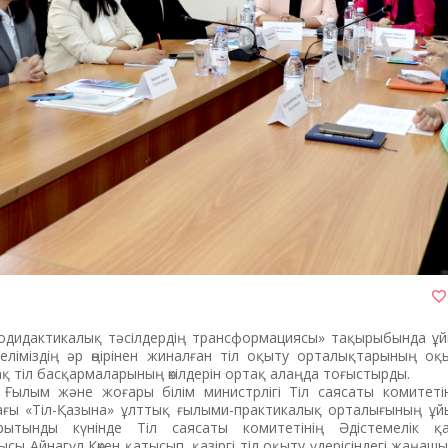
гводидактикалық тәсілдердің трансформациясы» тақырыбында ұ
ліміздің әр өңірінен жиналған тіл оқыту орталықтарының о
-ақ тіл басқармаларының өкілдерін ортақ алаңда тоғыстырды.
Ғылым және жоғары білім министрлігі Тіл саясаты комитеті
ғы «Тіл-Қазына» ұлттық ғылыми-практикалық орталығының ұ
орытынды күнінде Тіл саясаты комитетінің Әдістемелік қ
ы Айнагүл Көкен қатысып, қазіргі тіл оқыту үдерісіндегі жаңаш