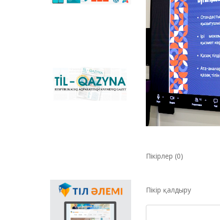
сәйкестендіретін
көпфункционалды
конвертер және
Қазақстандағы латын
графикасына көшу
үдерісін сүйемелдейтін
негізгі ұлттық портал.
Конвертер
бағдарламасының
«Til-Qazyna»
Windows-қа арналған
республикалық
offline-нұсқасын, MS
ақпараттық-танымдық
Office пакетіне
газеті
арналған
қосымшаларды,
плагиндерді және
Android, iOS
платформаларына
арналған мобильді
Пікірлер (0)
қосымшаларын жүктеп
алуға болады.
Пікір қалдыру
Мемлекеттік тілдің
қолданыс аясының
кеңеюінде ғаламтор
арқылы тілді