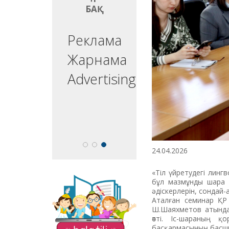
БАҚ
БАҚ
ргізуші
Реклама
едущий
Жарнама
esenter
Advertising
24.04.2026
«Тіл үйретудегі лин
бұл мазмұнды шара е
«Balatili.kz» сайты
әдіскерлерін, сондай
бүлдіршіндеріміздің
Аталған семинар ҚР 
оқып, жазып, тіл
Ш.Шаяхметов атында
үйренулеріне
өтті. Іс-шараның қ
бағытталған. Мұнда
басқармасының басшыс