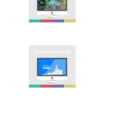
мақсаты - еліміздің
өңірлеріндегі көше,
елдімекен,
мекемелер мен түрлі
нысандарға берілген
атауларды жинақтап,
қазақ
ономастикасының
біртұтас жүйесін жасау
арқылы
"Termincom.kz" сайты
ономастикалық
- қазақ
атауларды
терминологиясын
біріздендіру.
жүйелеуге,
терминологиялық
қорды толықтыруға,
терминдерді және
атауларды қазақ
тілінің нормаларына
сәйкес реттеуге үлес
қосады. Осы мақсатты
орындау үшін сайтта
осы уақытқа дейін
терминдердің
барлығы қамтылған.