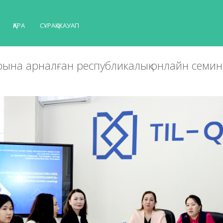
ҚАРА
СҰРАҚ-ЖАУАП
рына арналған республикалық онлайн семин