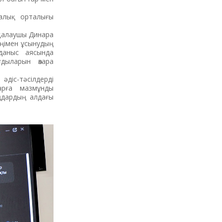
алық орталығы
 қалаушы Динара
зеңімен ұсынудың
даныс аясында
дыларын өзара
діс-тәсілдерді
арға мазмұнды
ңдардың алдағы