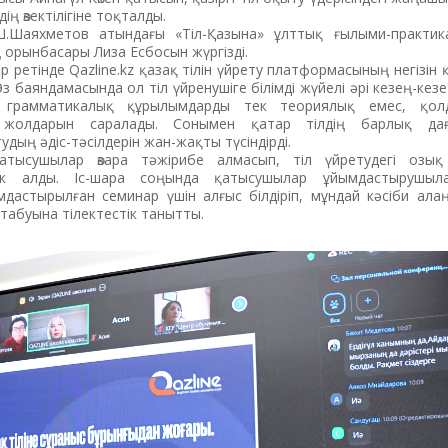
дің өзектілігіне тоқталды.
.Шаяхметов атындағы «Тіл-Қазына» ұлттық ғылыми-практик
 орынбасары Лиза Есбосын жүргізді.
р ретінде Qazline.kz қазақ тілін үйрету платформасының негізін
. Өз баяндамасында ол тіл үйренушіге білімді жүйелі әрі кезең-ке
, грамматикалық құрылымдарды тек теориялық емес, қол
і жолдарын саралады. Сонымен қатар тілдің барлық дағ
дың әдіс-тәсілдерін жан-жақты түсіндірді.
тысушылар өзара тәжірибе алмасып, тіл үйретудегі озық ә
дік алды. Іс-шара соңында қатысушылар ұйымдастырушыл
дастырылған семинар үшін алғыс білдіріп, мұндай кәсіби ала
табуына тілектестік танытты.