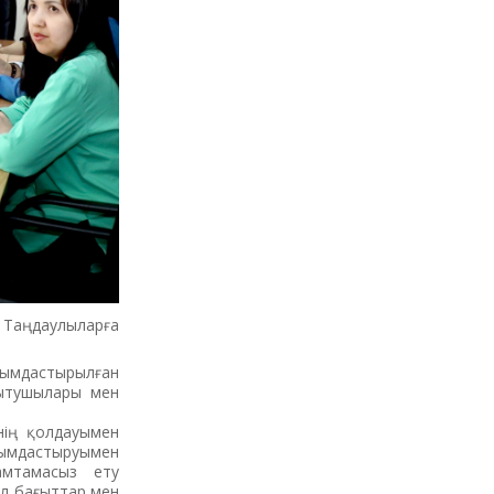
Таңдаулыларға
йымдастырылған
қытушылары мен
нің қолдауымен
йымдастыруымен
амтамасыз ету
ыл бағыттар мен