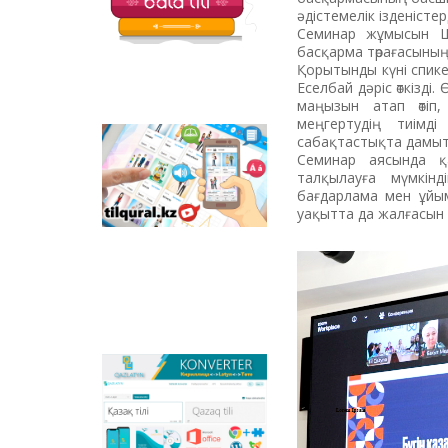
балаларға арналған
әдістемелік ізденістер
қызықты тапсырмалар
Семинар жұмысын Ш
мен қазақ тіліндегі
басқарма төрағасының
отандық
Қорытынды күні спике
анимациялық
Еселбай дәріс өткізді
фильмдер
маңызын атап өтіп
орналастырылған.
меңгертудің тиімд
сабақтастықта дамыту
Tilqural.kz –
Семинар аясында қа
мемлекеттік тілді
талқылауға мүмкін
деңгейлеп үйренуге
бағдарлама мен ұйым
арналған веб-
уақытта да жалғасын 
сервис. Сайтта А1
деңгейі бойынша
жаңа әліпби мен
емле ережелерін
жазу, оқуды
меңгертуге арналған
онлайн курс
орналастырылған.
Qazlatyn.kz –
мәтіндерді кирилден
латынға және төте
жазуға онлайн түрде