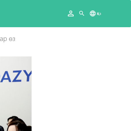
Қаз
ар өз