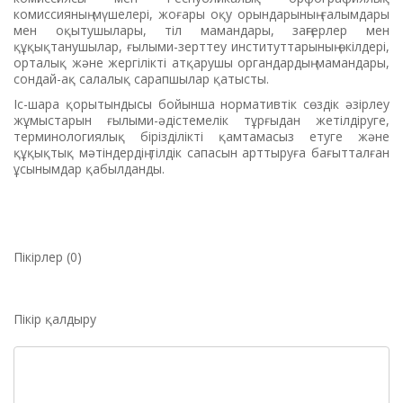
комиссияның мүшелері, жоғары оқу орындарының ғалымдары
мен оқытушылары, тіл мамандары, заңгерлер мен
құқықтанушылар, ғылыми-зерттеу институттарының өкілдері,
орталық және жергілікті атқарушы органдардың мамандары,
сондай-ақ салалық сарапшылар қатысты.
Іс-шара қорытындысы бойынша нормативтік сөздік әзірлеу
жұмыстарын ғылыми-әдістемелік тұрғыдан жетілдіруге,
терминологиялық бірізділікті қамтамасыз етуге және
құқықтық мәтіндердің тілдік сапасын арттыруға бағытталған
ұсынымдар қабылданды.
Пікірлер (0)
Пікір қалдыру