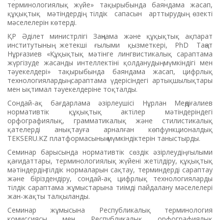
терминологиялық жүйе» тақырыбында баяндама жасап,
құқықтық мәтіндердің тілдік сапасын арттырудың өзекті
мәселелерін көтерді.
ҚР Әділет министрлігі Заңнама және құқықтық ақпарат
институтының жетекші ғылыми қызметкері, PhD Таңат
Нұрғазиев «Құқықтық мәтінге лингвистикалық сараптама
жүргізуде жасанды интеллектіні қолданудың мүмкіндігі мен
тәуекелдері» тақырыбында баяндама жасап, цифрлық
технологиялардың сараптама үдерісіндегі артықшылықтары
мен ықтимал тәуекелдеріне тоқталды.
Сондай-ақ бағдарлама әзірлеушісі Нұрлан Меңдіғалиев
нормативтік құқықтық актілер мәтіндеріндегі
орфографиялық, грамматикалық және стилистикалық
қателерді анықтауға арналған көпфункционалдық
TEKSERU.KZ платформасының мүмкіндіктерін таныстырды.
Семинар барысында нормативтік сөздік әзірлеудің ғылыми
қағидаттары, терминологиялық жүйені жетілдіру, құқықтық
мәтіндердің тілдік нормаларын сақтау, терминдерді сараптау
және біріздендіру, сондай-ақ цифрлық технологияларды
тілдік сараптама жұмыстарына тиімді пайдалану мәселелері
жан-жақты талқыланды.
Семинар жұмысына Республикалық терминология
комиссиясы мен Республикалық орфографиялық