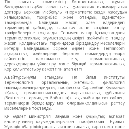
Тіл саясаты комитетінің Лингвистикалық жұмыс
басқармасының бас сарапшысы, филология ғылымдарының
докторы Берікхан Иісбекұлы «Нормативтік сөздік жасаудың
халықаралық тәжірибесі және отандық ізденістері»
тақырыбында баяндама жасап, әлем елдеріндегі
терминдерді қабылдау, сараптау және сөздікке енгізу
тәжірибелеріне тоқталды. Сонымен қатар Қазақстандағы
терминологиялық жұмыстардың қазіргі жай-күйіне талдау
жасап, қолданыстағы терминдерді біріздендіру мәселелерін
көтерді. Баяндамашы әсіресе Әділет және Termincom
ақпараттық жүйелерінде берілген терминдердің өзара
сәйкестігін қамтамасыз ету, терминологиялық
дерекқорларды үйлестіру және бірыңғай терминологиялық
қор қалыптастыру қажеттігін атап өтті.
А.Байтұрсынұлы атындағы Тіл білімі институты
Терминология орталығының жетекшісі, филология
ғылымдарының кандидаты, профессор Сәрсенбай Құлманов
«Қазақ терминологиясындағы жарыспалылық құбылысы
(бекітілген терминдер бойынша)» тақырыбында сөз сөйлеп,
терминдерді біріздендіру мен олардың қолданысын реттеу
мәселелеріне тоқталды.
ҚР Әділет министрлігі Заңнама және құқықтық ақпарат
институтының қауымдастырылған профессоры Нұршат
Жұмаділ «Заң тілінің сапасы: лингвистикалық сараптама және