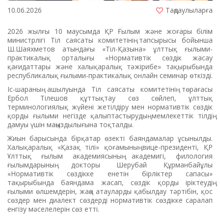
10.06.2026
Таңдаулыларға
2026 жылғы 10 маусымда ҚР Ғылым және жоғары білім
министрлігі Тіл саясаты комитетінің тапсырысы бойынша
Ш.Шаяхметов атындағы «Тіл-Қазына» ұлттық ғылыми-
практикалық орталығы «Нормативтік сөздік жасау
қағидаттары және халықаралық тәжірибе» тақырыбында
республикалық ғылыми-практикалық онлайн семинар өткізді.
Іс-шараның ашылуында Тіл саясаты комитетінің төрағасы
Ербол Тілешов құттықтау сөз сөйлеп, ұлттық
терминологиялық жүйені жетілдіру мен нормативтік сөздік
қорды ғылыми негізде қалыптастырудың мемлекеттік тілдің
дамуы үшін маңыздылығына тоқталды.
Жиын барысында бірқатар өзекті баяндамалар ұсынылды.
Халықаралық «Қазақ тілі» қоғамының вице-президенті, ҚР
Ұлттық ғылым академиясының академигі, филология
ғылымдарының докторы Шерубай Құрманбайұлы
«Нормативтік сөздікке енетін бірліктер сапасы»
тақырыбында баяндама жасап, сөздік қорды іріктеудің
ғылыми өлшемдерін, жаңа атауларды қабылдау тәртібін, қос
сөздер мен диалект сөздерді нормативтік сөздікке саралап
енгізу мәселелерін сөз етті.