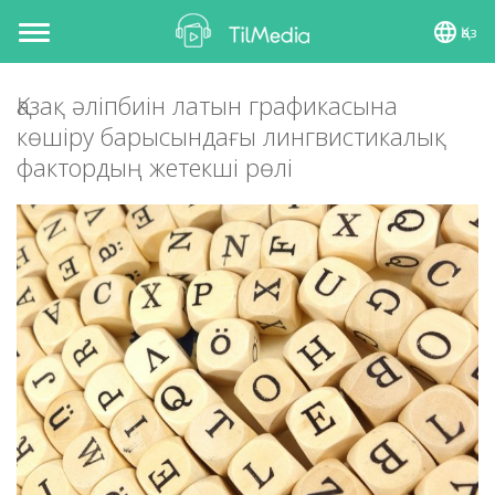
Қаз
Toggle
navigation
Қазақ әліпбиін латын графикасына
көшіру барысындағы лингвистикалық
фактордың жетекші рөлі