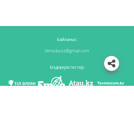
Байланыс:
tilmedia.kz@gmail.com
Біздің серіктестер:
Біз әлеуметттік желілерде