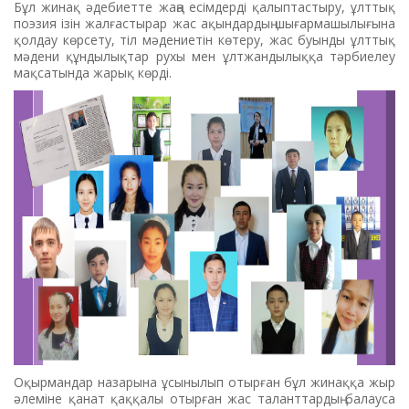
Бұл жинақ әдебиетте жаңа есімдерді қалыптастыру, ұлттық
поэзия ізін жалғастырар жас ақындардың шығармашылығына
қолдау көрсету, тіл мәдениетін көтеру, жас буынды ұлттық
мәдени құндылықтар рухы мен ұлтжандылыққа тәрбиелеу
мақсатында жарық көрді.
Оқырмандар назарына ұсынылып отырған бұл жинаққа жыр
әлеміне қанат қаққалы отырған жас таланттардың балауса