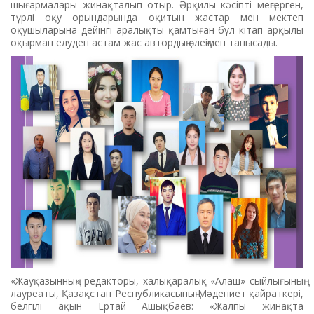
шығармалары жинақталып отыр. Әрқилы кәсіпті меңгерген,
түрлі оқу орындарында оқитын жастар мен мектеп
оқушыларына дейінгі аралықты қамтыған бұл кітап арқылы
оқырман елуден астам жас автордың өлеңімен танысады.
«Жауқазынның» редакторы, халықаралық «Алаш» сыйлығының
лауреаты, Қазақстан Республикасының Мәдениет қайраткері,
белгілі ақын Ертай Ашықбаев: «Жалпы жинақта