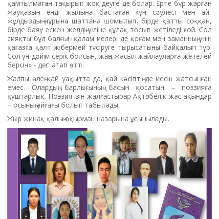
қамтылмаған тақырып жоқ деуге де болар. Ерте бүр жарған
жауқазын енді жылына бастаған күн сәулесі мен ай-
жұлдыздың нұрына шаттана шомылып, бірде қатты соққан,
бірде баяу ескен желдің уіліне құлақ тосып жетіледі ғой. Сол
сияқты бұл балғын қалам иелері де қоғам мен заманның үнін
қағазға қалт жібермей түсіруге тырысатыны байқалып тұр.
Сол үн дәйім серік болсын, жаңа жасыл жайлауларға жетелей
берсін» - деп атап өтті.
Жалпы өлең қай уақытта да, қай кәсіптің де иесін жатсынған
емес. Олардың барлығының басын қосатын – поэзияға
құштарлық. Поэзия ізін жалғастырар Ақтөбелік жас ақындар
– осының айғағы болып табылады.
Жыр жинақ қалың оқырман назарына ұсынылады.