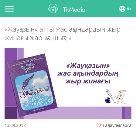
Қаз
Toggle
navigation
«Жауқазын» атты жас ақындардың жыр
жинағы жарыққа шықты
13.09.2018
Таңдаулыларға