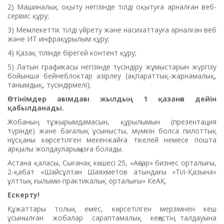
2) Машиналық оқыту негізінде тілді оқытуға арналған веб-
сервис құру;
3) Мемлекеттік тілді үйрету және насихаттауға арналған веб
және ИТ инфрақұрылым құру;
4) Қазақ тілінде бірегей контент құру;
5) Латын графикасы негізінде түсіндіру жұмыстарын жүргізу
бойынша бейнеблоктар әзірлеу (ақпараттық-жарнамалық,
танымдық, түсіндірмелі);
Өтінімдер ағымдағы жылдың 1 қазанға дейін
қабылданады.
Жобаның тұжырымдамасын, құрылымын (презентация
түрінде) және бағалық ұсынысты, мүмкін болса пилоттық
нұсқаны көрсетілген мекенжайға тікелей немесе пошта
арқылы жолдауларыңызға болады.
Астана қаласы, Сығанақ көшесі 25, «Аңсар» бизнес орталығы,
2-қабат «Шайсұлтан Шаяхметов атындағы «Тіл-Қазына»
ұлттық ғылыми-практикалық орталығы» КеАҚ.
Ескерту!
Құжаттары толық емес, көрсетілген мерзімнен кеш
ұсынылған жобалар сараптамалық кеңестің талдауына