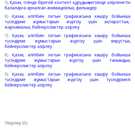
5)
Қазақ тілінде бірегей контент құрудың негізінде әзірленетін
балаларға арналған анимациялық фильмдер
6)
Қазақ әліпбиін латын графикасына көшіру бойынша
түсіндірме жұмыстарын жүргізу үшін ақпараттық-
жарнамалық бейнероликтер әзірлеу
7)
Қазақ әліпбиін латын графикасына көшіру бойынша
түсіндірме жұмыстарын жүргізу үшін вирустық
бейнероликтер әзірлеу
8)
Қазақ әліпбиін латын графикасына көшіру бойынша
түсіндірме жұмыстарын жүргізу үшін танымдық
бейнероликтер әзірлеу
9)
Қазақ әліпбиін латын графикасына көшіру бойынша
түсіндірме жұмыстарын жүргізу үшін түсіндірмелі
бейнероликтер әзірлеу
Пікірлер (0)