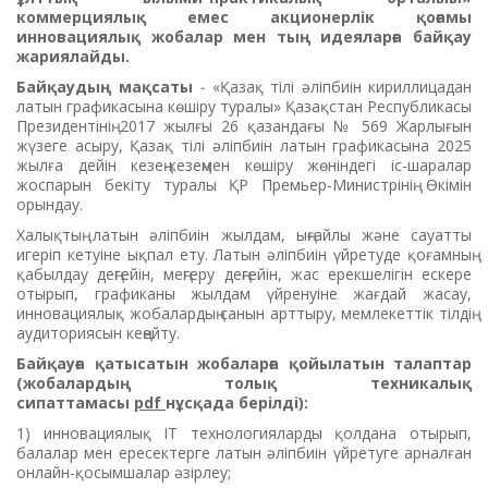
коммерциялық емес акционерлік қоғамы
инновациялық жобалар мен тың идеяларға байқау
жариялайды.
Байқаудың мақсаты
-
«Қазақ тілі әліпбиін кириллицадан
латын графикасына көшіру туралы» Қазақстан Республикасы
Президентінің 2017 жылғы 26 қазандағы № 569 Жарлығын
жүзеге асыру, Қазақ тілі әліпбиін латын графикасына 2025
жылға дейін кезең-кезеңмен көшіру жөніндегі іс-шаралар
жоспарын бекіту туралы ҚР Премьер-Министрінің Өкімін
орындау.
Халықтың латын әліпбиін жылдам, ыңғайлы және сауатты
игеріп кетуіне ықпал ету. Латын әліпбиін үйретуде қоғамның
қабылдау деңгейін, меңгеру деңгейін, жас ерекшелігін ескере
отырып, графиканы жылдам үйренуіне жағдай жасау,
инновациялық жобалардың санын арттыру, мемлекеттік тілдің
аудиториясын кеңейту.
Байқауға қатысатын жобаларға қойылатын талаптар
(жобалардың толық техникалық
сипаттамасы
pdf
нұсқада берілді):
1) инновациялық IT технологияларды қолдана отырып,
балалар мен ересектерге латын әліпбиін үйретуге арналған
онлайн-қосымшалар әзірлеу;