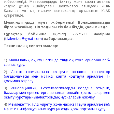
жіберілмейді. Материалдарды іріктеу және сараптамалық
кеңеске ұсыну «Шайсұлтан Шаяхметов атындағы «Тіл-
Қазына» ұлттық ғылыми-практикалық орталығы» КеАҚ
құзіретінде.
Мүмкіндігіңізді мүлт жібермеңіз! Болашағымызды
бірге жасайық. Тіл тағдыры сіз бен біздің қолымызда.
Сұрақтар бойынша 8(7172)
27-71-33
нөміріне
(
tilalemi.kz@gmail.com
) хабарласыңыз.
Техникалық сипаттамалар:
1)
Машиналық оқыту негізінде тілді оқытуға арналған веб-
сервис құру.
2)
Латын графикасына көшіруге арналған конвертор
бағдарламасы мен мәтінді қайта кодтауға арналған IT-
қосымша әзірлеу.
3)
Инновациялық IT-технологияларды қолдана отырып,
балалар мен ересектерге арналған онлайн-қосымшалар мен
оқыту курстарының электрондық нұсқаларын әзірлеу.
4)
Мемлекеттік тілді үйрету және насихаттауға арналған веб
және ИТ инфрақұрылым құру («Сөздік қор» порталын құру).