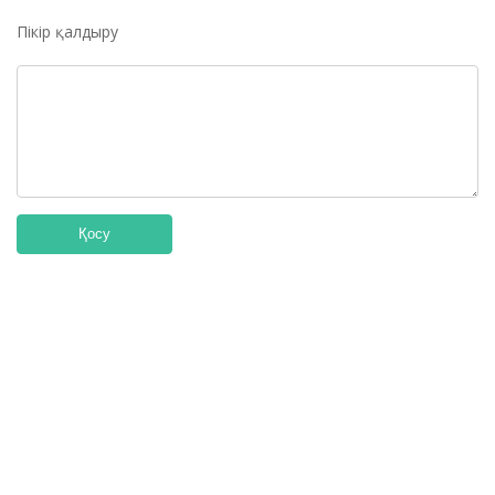
Пікір қалдыру
Қосу