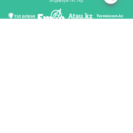
Біздің серіктестер:
Біз әлеуметттік желілерде
Қосымшаны жүктеу
Қазақстан Республикасының Білім және ғылым министрлігі Тіл саясаты
комитетінің тапсырмасы бойынша Шайсұлтан Шаяхметов атындағы «Тіл-
Қазына» ұлттық ғылыми-практикалық орталығы тарапынан әзірленді.