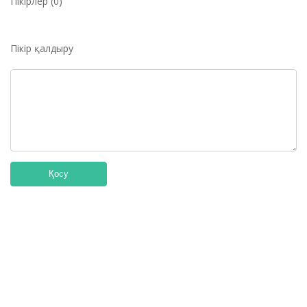
Пікірлер (0)
Пікір қалдыру
Қосу