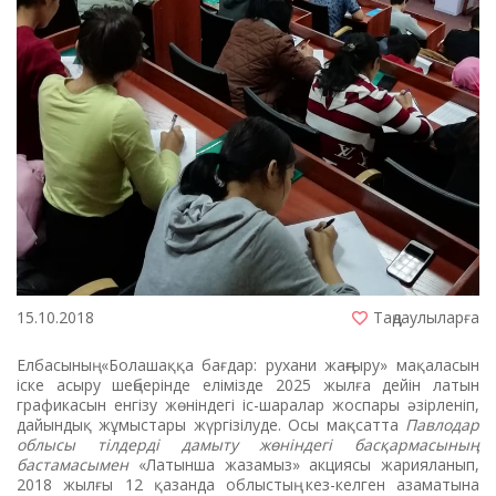
15.10.2018
Таңдаулыларға
Елбасының «Болашаққа бағдар: рухани жаңғыру» мақаласын
іске асыру шеңберінде елімізде 2025 жылға дейін латын
графикасын енгізу жөніндегі іс-шаралар жоспары әзірленіп,
дайындық жұмыстары жүргізілуде. Осы мақсатта
Павлодар
облысы тілдерді дамыту жөніндегі басқармасының
бастамасымен
«Латынша жазамыз» акциясы жарияланып,
2018 жылғы 12 қазанда облыстың кез-келген азаматына