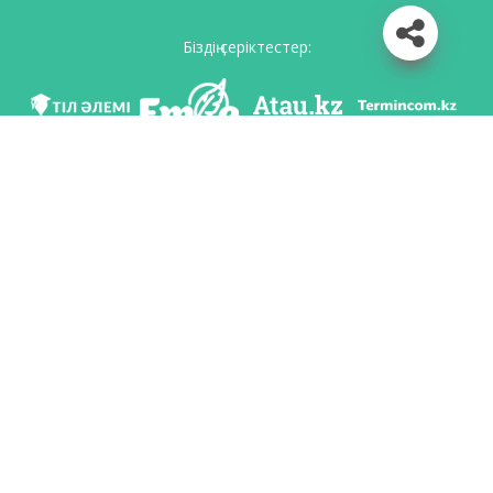
Біздің серіктестер:
Біз әлеуметттік желілерде
Қосымшаны жүктеу
Қазақстан Республикасының Білім және ғылым министрлігі Тіл саясаты
комитетінің тапсырмасы бойынша Шайсұлтан Шаяхметов атындағы «Тіл-