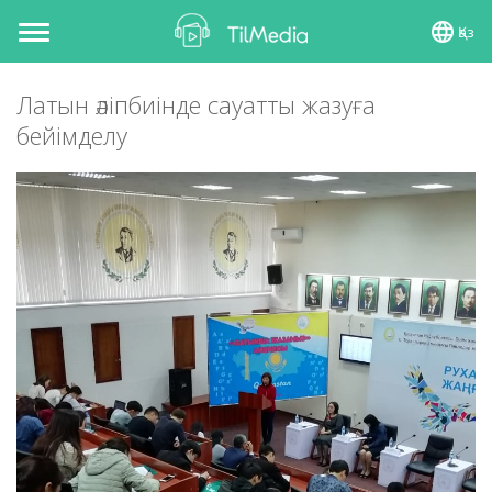
Қаз
Toggle
navigation
Латын әліпбиінде сауатты жазуға
бейімделу