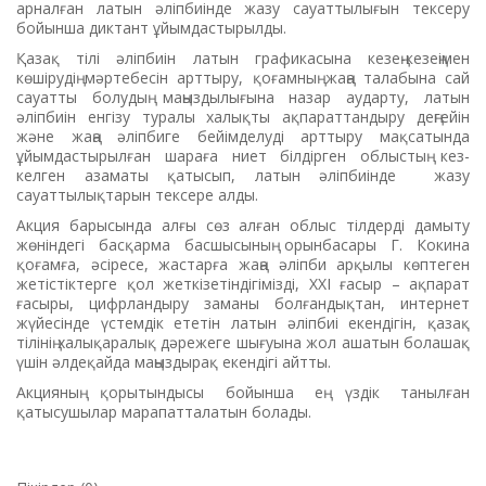
арналған латын әліпбиінде жазу сауаттылығын тексеру
бойынша диктант ұйымдастырылды.
Қазақ тілі әліпбиін латын графикасына кезең-кезеңімен
көшірудің мәртебесін арттыру, қоғамның жаңа талабына сай
сауатты болудың маңыздылығына назар аударту, латын
әліпбиін енгізу туралы халықты ақпараттандыру деңгейін
және жаңа әліпбиге бейімделуді арттыру мақсатында
ұйымдастырылған шараға ниет білдірген облыстың кез-
келген азаматы қатысып, латын әліпбиінде жазу
сауаттылықтарын тексере алды.
Акция барысында алғы сөз алған облыс тілдерді дамыту
жөніндегі басқарма басшысының орынбасары Г. Кокина
қоғамға, әсіресе, жастарға жаңа әліпби арқылы көптеген
жетістіктерге қол жеткізетіндігімізді, ХХІ ғасыр – ақпарат
ғасыры, цифрландыру заманы болғандықтан, интернет
жүйесінде үстемдік ететін латын әліпбиі екендігін, қазақ
тілінің халықаралық дәрежеге шығуына жол ашатын болашақ
үшін әлдеқайда маңыздырақ екендігі айтты.
Акцияның қорытындысы бойынша ең үздік танылған
қатысушылар марапатталатын болады.