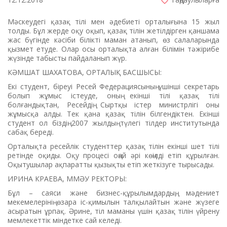
Мәскеудегі қазақ тілі мен әдебиеті орталығына 15 жыл
толды. Бұл жерде оқу оқып, қазақ тілін жетілдірген қаншама
жас бүгінде кәсіби білікті маман атанып, өз салаларында
қызмет етуде. Олар осы орталықта алған білімін тәжірибе
жүзінде табысты пайдаланып жүр.
КӘМШАТ ШАХАТОВА, ОРТАЛЫҚ БАСШЫСЫ:
Екі студент, біреуі Ресей Федерациясының үшінші секретарь
болып жұмыс істеуде, оның екінші тілі қазақ тілі
болғандықтан, Ресейдің Сыртқы істер министрлігі оны
жұмысқа алды. Тек қана қазақ тілін білгендіктен. Екінші
студент ол біздің 2007 жылдың түлегі тілдер институтында
сабақ береді.
Орталықта ресейлік студенттер қазақ тілін екінші шет тілі
ретінде оқиды. Оқу процесі оңай әрі көңілді етіп құрылған.
Оқытушылар ақпаратты қызықты етіп жеткізуге тырысады.
ИРИНА КРАЕВА, ММӘУ РЕКТОРЫ:
Бұл – саяси және бизнес-құрылымдардың, мәдениет
мекемелерінің өзара іс-қимылын талқылайтын және жүзеге
асыратын ұрпақ. Әрине, тіл маманы үшін қазақ тілін үйрену
мемлекеттік міндетке сай келеді.