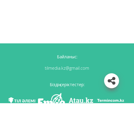
Байланыс:
tilmedia.kz@gmail.com
Біздің серіктестер:
Біз әлеуметттік желілерде