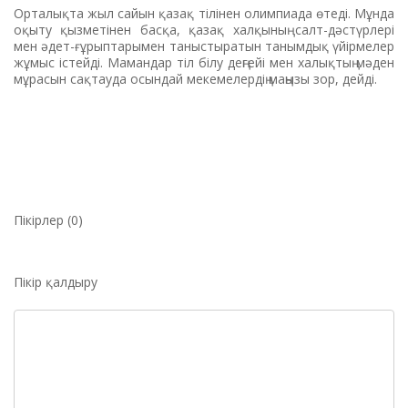
Орталықта жыл сайын қазақ тілінен олимпиада өтеді. Мұнда
оқыту қызметінен басқа, қазақ халқының салт-дәстүрлері
мен әдет-ғұрыптарымен таныстыратын танымдық үйірмелер
жұмыс істейді. Мамандар тіл білу деңгейі мен халықтың мәден
мұрасын сақтауда осындай мекемелердің маңызы зор, дейді.
Пікірлер (0)
Пікір қалдыру