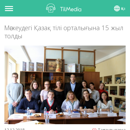
Қаз
Toggle
navigation
Мәскеудегі Қазақ тілі орталығына 15 жыл
толды
12.12.2018
Таңдаулыларға