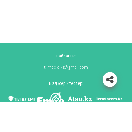
Байланыс:
tilmedia.kz@gmail.com
Біздің серіктестер:
Біз әлеуметттік желілерде