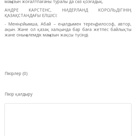
маңызын жоғалтпағаны туралы да сөз қозғадық.
АНДРЕ КАРСТЕНС, НИДЕРЛАНД КОРОЛЬДІГІНІҢ
ҚАЗАҚСТАНДАҒЫ ЕЛШІСІ:
- Менің ойымша, Абай – ең алдымен терең философ, автор,
ақын. Және ол қазақ халқында бар баға жетпес байлықты
және оның әлемдік маңызын жақсы түсінді.
Пікірлер (0)
Пікір қалдыру