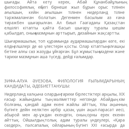
шығады. Айта кету керек, Абай Құнанбайұлының
философиялық еңбегі бірнеше жыл бұрын орыс тілінен
ағылшын, кейін ағылшын тілінен нидерланд тіліне
тәржімаланған болатын. Дегенмен басылым аз ғана
тиражбен шығарылған. Ал биыл Гаагадағы Қазақстан
елшілігі кітапты қайта басып шығару туралы шешім
қабылдап, оның мазмұнын арттырып, дизайнын жақсартты.
Шығармашылық топ құрамында аудармашылардан өзге, екі
елдің елшілері де өз үлестерін қосты. Олар кітаптың алғашқы
бетіне алғы сөз жазуды ұйғарған. Бұл жұмыстың мәдени және
тарихи мазмұнын аша түседі, дейді ғалымдар.
ЗИФА-АЛУА ӘУЕЗОВА, ФИЛОЛОГИЯ ҒЫЛЫМДАРЫНЫҢ
КАНДИДАТЫ, ӘДЕБИЕТТАНУШЫ:
Нидерланд халқына олардың тарихи бірлестіктері арқылы, XIX
ғасыр жайындағы тың мәліметтер негізінде Абайдың кім
болғаны, қандай адам екені жайлы айттық. Ұлы ақынның
бүгінге дейін неліктен әрбір қазақ үшін ақыл-парасат иесі,
абырой мен ар-ұждан екендігін, оның орны ерек екенін
айттық. Ойшылдың толық адам туралы үндеулері, «Қара
сөздері», пәлсапалық ойларының бүгінгі XXI ғасырда да