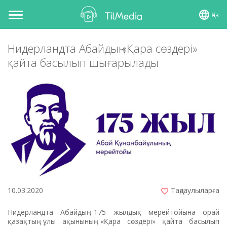
Қаз
Toggle
navigation
Нидерландта Абайдың «Қара сөздері»
қайта басылып шығарылады
10.03.2020
Таңдаулыларға
Нидерландта Абайдың 175 жылдық мерейтойына орай
қазақтың ұлы ақынының «Қара сөздері» қайта басылып