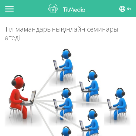
Қаз
Toggle
navigation
Тіл мамандарының онлайн семинары
өтеді