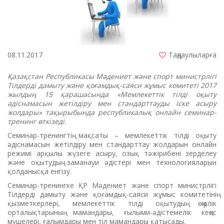
08.11.2017
Таңдаулыларға
Қазақстан Республикасы Мәдениет және спорт министрлігі
Тілдерді дамыту және қоғамдық-саяси жұмыс комитеті 2017
жылдың 15 қарашасында «Мемлекеттік тілді оқыту
әдіснамасын жетілдіру мен стандарттауды іске асыру
жолдары» тақырыбында республикалық онлайн семинар-
тренинг өткізеді.
Семинар-тренингтің мақсаты – мемлекеттік тілді оқыту
әдіснамасын жетілдіру мен стандарттау жолдарын онлайн
режимі арқылы жүзеге асыру, озық тәжірибені зерделеу
және оқытудың заманауи әдістері мен технологияларын
қолданысқа енгізу.
Семинар-тренингке ҚР Мәдениет және спорт министрлігі
Тілдерді дамыту және қоғамдық-саяси жұмыс комитетінің
қызметкерлері, мемлекеттік тілді оқытудың өңірлік
орталықтарының мамандары, ғылыми-әдістемелік кеңес
мүшелері, ғалымдары мен тіл мамандары қатысады.