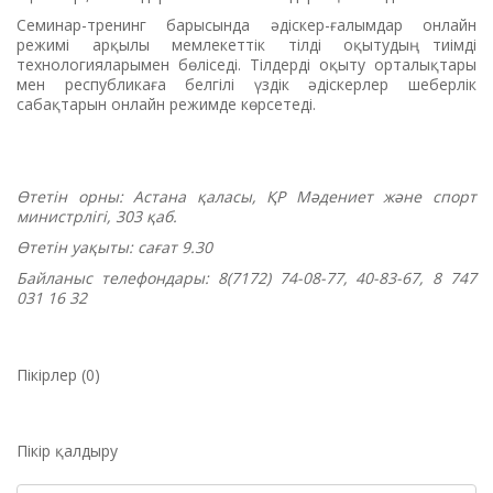
Семинар-тренинг барысында әдіскер-ғалымдар онлайн
режимі арқылы мемлекеттік тілді оқытудың тиімді
технологияларымен бөліседі. Тілдерді оқыту орталықтары
мен республикаға белгілі үздік әдіскерлер шеберлік
сабақтарын онлайн режимде көрсетеді.
Өтетін орны: Астана қаласы, ҚР Мәдениет және спорт
министрлігі, 303 қаб.
Өтетін уақыты: сағат 9.30
Байланыс телефондары: 8(7172) 74-08-77, 40-83-67, 8 747
031 16 32
Пікірлер (0)
Пікір қалдыру