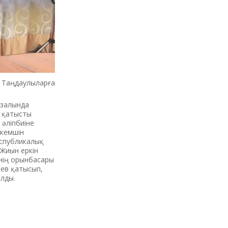
Таңдаулыларға
 залында
е қатысты
 әліпбиіне
 кемшін
еспубликалық
 Жиын еркін
інің орынбасары
аев қатысып,
алды.