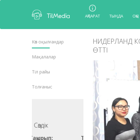
АҚПАРАТ
ТЫҢДА
ОҚЫ
НИДЕРЛАНД КО
Көп оқылғандар
ӨТТІ
Мақалалар
Тіл райы
Толғаныс
Сөздік
Сөздік
ақырып:
Тақырып: