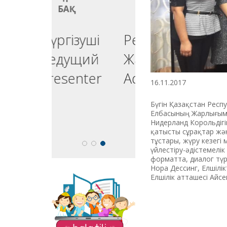
БАҚ
БАҚ
үргізуші
Реклама
едущий
Жарнама
resenter
Advertising
16.11.2017
Бүгін Қазақстан Рес
Елбасының Жарлығымен
Нидерланд Корольдігін
қатысты сұрақтар жә
тұстары, жүру кезегі
үйлестіру-әдістемелі
форматта, диалог түр
Нора Дессинг, Елшілік
Елшілік атташесі Айс
«Balatili.kz» сайты
бүлдіршіндеріміздің
оқып, жазып, тіл
үйренулеріне
бағытталған. Мұнда