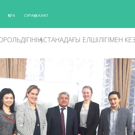
ҚАРА
СҰРАҚ-ЖАУАП
РОЛЬДІГІНІҢ АСТАНАДАҒЫ ЕЛШІЛІГІМЕН КЕ