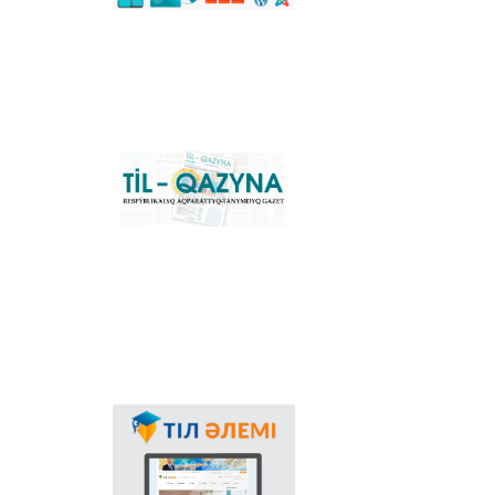
сәйкестендіретін
көпфункционалды
конвертер және
Қазақстандағы латын
графикасына көшу
үдерісін сүйемелдейтін
негізгі ұлттық портал.
Конвертер
бағдарламасының
«Til-Qazyna»
Windows-қа арналған
республикалық
offline-нұсқасын, MS
ақпараттық-танымдық
Office пакетіне
газеті
арналған
қосымшаларды,
плагиндерді және
Android, iOS
платформаларына
арналған мобильді
қосымшаларын жүктеп
алуға болады.
Мемлекеттік тілдің
қолданыс аясының
кеңеюінде ғаламтор
арқылы тілді