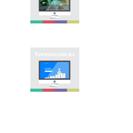
мақсаты - еліміздің
өңірлеріндегі көше,
елдімекен,
мекемелер мен түрлі
нысандарға берілген
атауларды жинақтап,
қазақ
ономастикасының
біртұтас жүйесін жасау
арқылы
"Termincom.kz" сайты
ономастикалық
- қазақ
атауларды
терминологиясын
біріздендіру.
жүйелеуге,
терминологиялық
қорды толықтыруға,
терминдерді және
атауларды қазақ
тілінің нормаларына
сәйкес реттеуге үлес
қосады. Осы мақсатты
орындау үшін сайтта
осы уақытқа дейін
терминдердің
барлығы қамтылған.