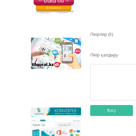
балаларға арналған
қызықты тапсырмалар
мен қазақ тіліндегі
отандық
анимациялық
фильмдер
Пікірлер (0)
орналастырылған.
Tilqural.kz –
мемлекеттік тілді
Пікір қалдыру
деңгейлеп үйренуге
арналған веб-
сервис. Сайтта А1
деңгейі бойынша
жаңа әліпби мен
емле ережелерін
жазу, оқуды
меңгертуге арналған
онлайн курс
орналастырылған.
Қосу
Qazlatyn.kz –
мәтіндерді кирилден
латынға және төте
жазуға онлайн түрде