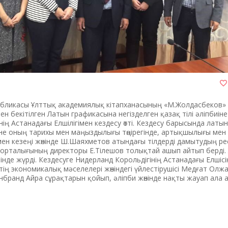
публикасы Ұлттық академиялық кітапханасының «М.Жолдасбеков»
 бекітілген Латын графикасына негізделген қазақ тілі әліпбиін
ің Астанадағы Елшілігімен кездесу өтті. Кездесу барысында латын
не оның тарихы мен маңыздылығы төңірегінде, артықшылығы мен
 мен кезеңі жөнінде Ш.Шаяхметов атындағы тілдерді дамытудың р
к орталығының директоры Е.Тілешов толықтай ашып айтып берді.
інде жүрді. Кездесуге Нидерланд Корольдігінің Астанадағы Елшіс
тің экономикалық мәселелері жөніндегі үйлестірушісі Медғат Олж
енбранд Айра сұрақтарын қойып, әліпби жөнінде нақты жауап ала 