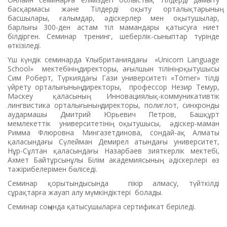
басқармасы және Тілдерді оқыту орталықтарының
басшылары, ғалымдар, әдіскерлер мен оқытушылар,
барлығы 300-ден астам тіл мамандары қатысуға ниет
білдірген. Семинар тренинг, шеберлік-сыныптар түрінде
өткізіледі.
Үш күндік семинарда Ұлыбританиядағы «Unicorn Language
Sсhool» мектебінің директоры, ағылшын тілінің оқытушысы
Сим Роберт, Түркиядағы Гази университеті «Tömer» тілді
үйрету орталығының директоры, профессор Незир Темур,
Мәскеу қаласының Инновациялық-коммуникативтік
лингвистика орталығының директоры, полиглот, синхронды
аудармашы Дмитрий Юрьевич Петров, Башқұрт
мемлекеттік университетінің оқытушысы, әдіскер-маман
Римма Флюровна Мингазетдинова, сондай-ақ Алматы
қаласындағы Сүлейман Демирел атындағы университет,
Нұр-Сұлтан қаласындағы Назарбаев зияткерлік мектебі,
Ахмет Байтұрсынұлы Білім академиясының әдіскерлері өз
тәжірибелерімен бөліседі.
Семинар қорытындысында пікір алмасу, түйткілді
сұрақтарға жауап алу мүмкіндіктері болады.
Семинар соңында қатысушыларға сертификат беріледі.