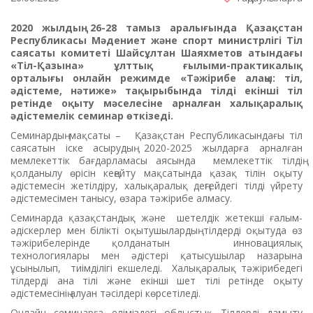
2020 жылдың 26-28 тамыз аралығында Қазақстан
Республикасы Мәдениет және спорт министрлігі Тіл
саясаты комитеті Шайсұлтан Шаяхметов атындағы
«Тіл-Қазына» ұлттық ғылыми-практикалық
орталығы онлайн режимде «Тәжірибе алаңы: тіл,
әдістеме, нәтиже» тақырыбында тілді екінші тіл
ретінде оқыту мәселесіне арналған халықаралық
әдістемелік семинар өткізеді.
Семинардың мақсаты – Қазақстан Республикасындағы тіл
саясатын іске асырудың 2020-2025 жылдарға арналған
мемлекеттік бағдарламасы аясында мемлекеттік тілдің
қолданылу өрісін кеңейту мақсатында қазақ тілін оқыту
әдістемесін жетілдіру, халықаралық деңгейдегі тілді үйрету
әдістемесімен танысу, өзара тәжірибе алмасу.
Семинарда қазақстандық және шетелдік жетекші ғалым-
әдіскерлер мен білікті оқытушылардың тілдерді оқытуда өз
тәжірибелерінде қолданатын инновациялық
технологиялары мен әдістері қатысушылар назарына
ұсынылып, тиімділігі екшеледі. Халықаралық тәжірибедегі
тілдерді ана тілі және екінші шет тілі ретінде оқыту
әдістемесінің алуан тәсілдері көрсетіледі.
Онлайн семинарға еліміздегі облыстық Тілдерді дамыту