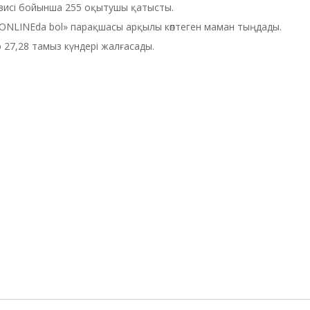
исі бойынша 255 оқытушы қатысты.
«ONLINEda bol» парақшасы арқылы көптеген маман тыңдады.
27,28 тамыз күндері жалғасады.