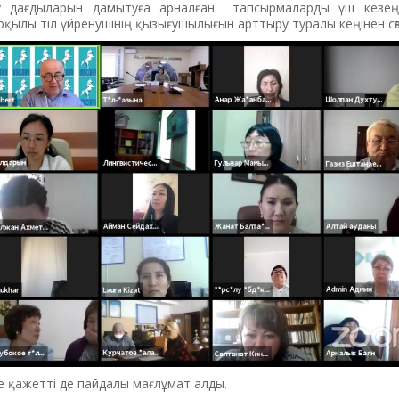
леу дағдыларын дамытуға арналған тапсырмаларды үш кезеңг
рқылы тіл үйренушінің қызығушылығын арттыру туралы кеңінен сөз
не қажетті де пайдалы мағлұмат алды.