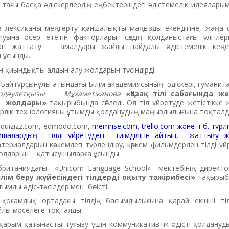
 тағы басқа әдіскерлердің еңбектеріндегі әдістемелік идеяларым
де лексиканы меңгерту қаншалықты маңызды екендігіне, жаңа с
луына әсер ететін факторлары, сөздің қолданыстағы үлгілер
ап жаттату амалдары жайлы пайдалы әдістемелік кеңе
 ұсынды.
н қиындықты алдын алу жолдарын түсіндірді.
т Байтұрсынұлы атындағы Білім академиясының әдіскері, гумани
рдәулетқызы Мұхаметжанова
«Қазақ тілі сабағында же
у жолдары»
тақырыбында сөйледі. Ол тіл үйретуде жетістікке
ерлік технологияны ұтымды қолданудың маңыздылығына тоқтал
 quizizz.com, edmodo.com,
memrise.com
,
trello.com және т.б. түр
шалардың тілді үйретудегі тиімділігін айтып, жаттығу ж
атериалдарын көркемдеп түрлендіру, көркем фильмдерден тілді үй
жолдарын қатысушыларға ұсынды.
ыбританиядағы «Unicorn Language Sсhool» мектебінің дирек
ім беру жүйесіндегі тілдерді оқыту тәжірибесі»
тақырыбы
тымды әдіс-тәсілдерімен бөлісті.
оғамдық ортадағы тілдің басымдылығына қарай екінші тіл
йлы мәселеге тоқталды.
рым-қатынасты туғызу үшін коммуникативтік әдісті қолданудың 