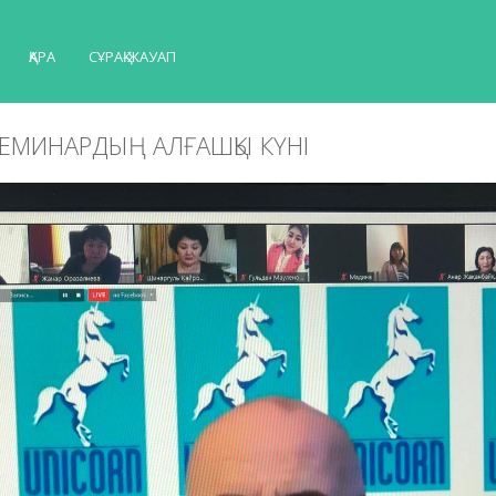
ҚАРА
СҰРАҚ-ЖАУАП
СЕМИНАРДЫҢ АЛҒАШҚЫ КҮНІ