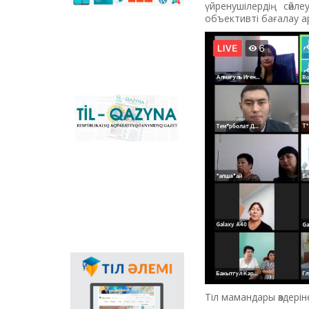
сәйкестендіретін
үйренушілердің сөй
көпфункционалды
объективті бағалау а
конвертер және
Қазақстандағы латын
графикасына көшу
үдерісін сүйемелдейтін
негізгі ұлттық портал.
Конвертер
бағдарламасының
«Til-Qazyna»
Windows-қа арналған
республикалық
offline-нұсқасын, MS
ақпараттық-танымдық
Office пакетіне
газеті
арналған
қосымшаларды,
плагиндерді және
Android, iOS
платформаларына
арналған мобильді
қосымшаларын жүктеп
алуға болады.
Мемлекеттік тілдің
қолданыс аясының
кеңеюінде ғаламтор
Тіл мамандары өздері
арқылы тілді