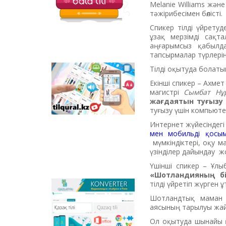
Melanie Williams және
балаларға арналған
тәжірибесімен бөлісті.
қызықты тапсырмалар
мен қазақ тіліндегі
Спикер тілді үйрету
отандық
ұзақ мерзімді сақта
анимациялық
аңғарымсыз қабылд
фильмдер
тапсырмалар түрлерін
орналастырылған.
Тілді оқытуда болаты
Tilqural.kz –
Екінші спикер – Ахме
мемлекеттік тілді
магистрі
Сымбат Нұ
деңгейлеп үйренуге
жағдаятын туғыз
арналған веб-
туғызу үшін компьют
сервис. Сайтта А1
деңгейі бойынша
Интернет жүйесіндегі
жаңа әліпби мен
мен мобильді қосым
емле ережелерін
мүмкіндіктері, оқу м
жазу, оқуды
үзінділер дайындау 
меңгертуге арналған
Үшінші спикер – Ұл
онлайн курс
«Шотландияның біл
орналастырылған.
тілді үйретіп жүрген ұ
Qazlatyn.kz –
Шотландтық маман қ
мәтіндерді кирилден
аясының тарылуы жа
латынға және төте
жазуға онлайн түрде
Ол оқытуда шынайы қа