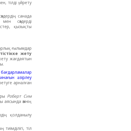
ен, тілді үйрету
өздердің санада
і мен сөздерді
стер, қызықты
тарлық ғылымдар
тістікке жету
 жету жағдаятын
ды.
лі бағдарламалар
инағын әзірлеу
ретуге арналған
торы
Роберт
Сим
 аясында өзінің
дің қолданылу
тиімділігі, тіл