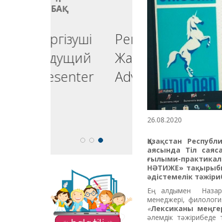
БАҚ
БАҚ
ргізуші
Реклама
едущий
Жарнама
esenter
Advertising
26.08.2020
Қазақстан Респуб
аясында
Тіл саяс
ғылыми-практика
НӘТИЖЕ» тақырыбы
әдістемелік тәжіри
«Balatili.kz» сайты
Ең алдымен Назарба
бүлдіршіндеріміздің
менеджері, филолог
оқып, жазып, тіл
«
Лексиканы меңгер
үйренулеріне
әлемдік тәжірибеде т
бағытталған. Мұнда