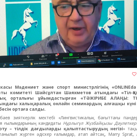
ликасы Мәдениет және спорт министрлігінің «
ONLINEda
аты комитеті
Шайсұлтан Шаяхметов атындағы «Тіл-Қа
лық орталығы
ұйымдастырған
«ТӘЖІРИБЕ АЛАҢЫ: ТІ
ндағы халықаралық онлайн семинардың алғашқы күні 
бесін ортаға салды.
ев зияткерлік мектебі «Лингвистикалық бағыттағы пәндер»
ия ғылымдарының кандидаты
Нұрлыгүл Жүзбайқызы Дәулетке
ту – тілдік дағдыларды қалыптастырудың негізі
» тақ
анылып жүрген әдіскер ғалымдар, атап айтсақ, Marry Sprat, A