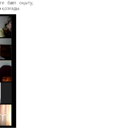
е бөліп оқыту,
 қозғады.