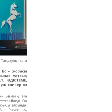
Таңдаулыларға
 bol» жобасы
зына» ұлттық
Л, ӘДІСТЕМЕ,
үш спикер өз
 бөлімінің аға
реева
сөйледі. Ол
ырыбы аясында
lan Pulverness,