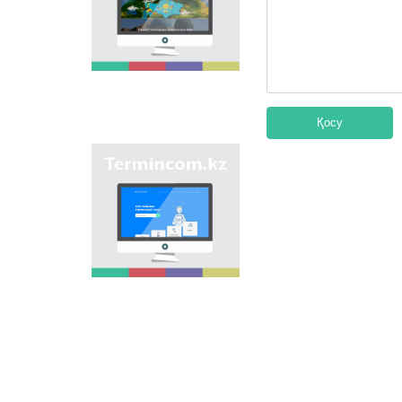
мақсаты - еліміздің
өңірлеріндегі көше,
елдімекен,
мекемелер мен түрлі
нысандарға берілген
атауларды жинақтап,
қазақ
ономастикасының
Қосу
біртұтас жүйесін жасау
арқылы
"Termincom.kz" сайты
ономастикалық
- қазақ
атауларды
терминологиясын
біріздендіру.
жүйелеуге,
терминологиялық
қорды толықтыруға,
терминдерді және
атауларды қазақ
тілінің нормаларына
сәйкес реттеуге үлес
қосады. Осы мақсатты
орындау үшін сайтта
осы уақытқа дейін
терминдердің
барлығы қамтылған.