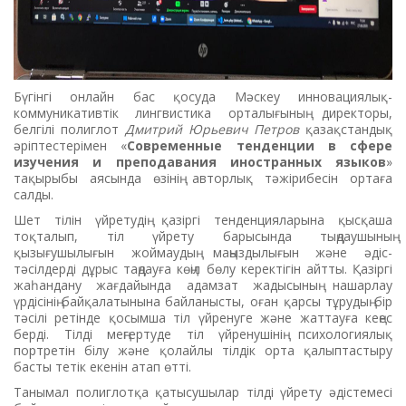
Бүгінгі онлайн бас қосуда Мәскеу инновациялық-
коммуникативтік
лингвистика орталығының директоры,
белгілі полиглот
Дмитрий Юрьевич Петров
қазақстандық
әріптестерімен «
Современные тенденции в сфере
изучения и преподавания иностранных языков
»
тақырыбы аясында өзінің авторлық тәжірибесін ортаға
салды.
Шет тілін үйретудің қазіргі тенденцияларына қысқаша
тоқталып, тіл үйрету барысында тыңдаушының
қызығушылығын жоймаудың маңыздылығын және әдіс-
тәсілдерді дұрыс таңдауға көңіл бөлу керектігін айтты. Қазіргі
жаһандану жағдайында адамзат жадысының нашарлау
үрдісінің байқалатынына байланысты, оған қарсы тұрудың бір
тәсілі ретінде қосымша тіл үйренуге және жаттауға кеңес
берді. Тілді меңгертуде тіл үйренушінің психологиялық
портретін білу және қолайлы тілдік орта қалыптастыру
басты тетік екенін атап өтті.
Танымал полиглотқа қатысушылар тілді үйрету әдістемесі