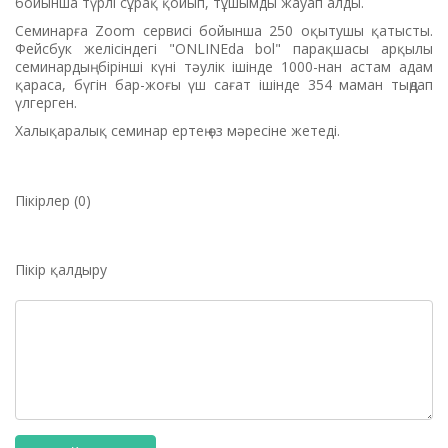
бойынша түрлі сұрақ қойып, тұшымды жауап алды.
Семинарға Zoom сервисі бойынша 250 оқытушы қатысты.
Фейсбук желісіндегі "ONLINEda bol" парақшасы арқылы
семинардың бірінші күні тәулік ішінде 1000-нан астам адам
қараса, бүгін бар-жоғы үш сағат ішінде 354 маман тыңдап
үлгерген.
Халықаралық семинар ертең өз мәресіне жетеді.
Пікірлер (0)
Пікір қалдыру