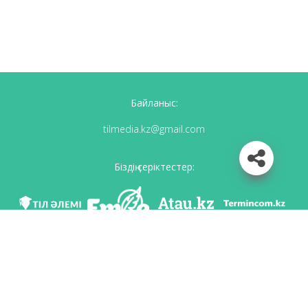
Байланыс:
tilmedia.kz@gmail.com
Біздің серіктестер:
Біз әлеуметттік желілерде