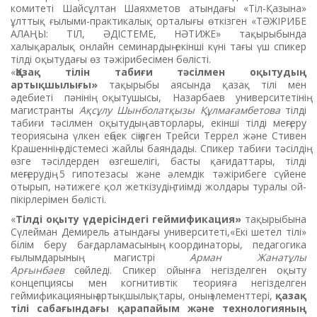
комитеті Шайсұлтан Шаяхметов атындағы «Тіл-Қазына»
ұлттық ғылыми-практикалық орталығы өткізген «ТӘЖІРИБЕ
АЛАҢЫ: ТІЛ, ӘДІСТЕМЕ, НӘТИЖЕ» тақырыбында
халықаралық онлайн семинардың екінші күні тағы үш спикер
тілді оқытудағы өз тәжірибесімен бөлісті.
«
Қазақ тілін табиғи тәсілмен оқытудың
артықшылығы»
тақырыбы аясында қазақ тілі мен
әдебиеті пәнінің оқытушысы, Назарбаев университетінің
магистранты
Ақсұлу Шынболатқызы Құлмағамбетова
тілді
табиғи тәсілмен оқытудың авторлары, екінші тілді меңгеру
теориясына үлкен еңбек сіңірген Трейси Террел және Стивен
Крашеннің әдістемесі жайлы баяндады. Спикер табиғи тәсілдің
өзге тәсілдерден өзгешелігі, басты қағидаттары, тілді
меңгерудің 5 гипотезасы және әлемдік тәжірибеге сүйене
отырып, нәтижеге қол жеткізудің тиімді жолдары туралы ой-
пікірлерімен бөлісті.
«
Тілді оқыту үдерісіндегі геймификация»
тақырыбына
Сүлейман Демирель атындағы университеті,«Екі шетел тілі»
білім беру бағдарламасының координаторы, педагогика
ғылымдарының магистрі
Арман Жанатұлы
Арғынбаев
сөйледі.
Спикер ойынға негізделген оқыту
концепциясы мен когнитивтік теорияға негізделген
геймификацияның артықшылықтары, оның элементтері,
қазақ
тілі сабағындағы қарапайым және
технологияның