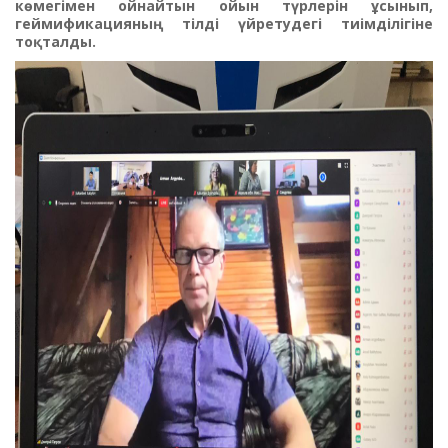
көмегімен ойнайтын ойын түрлерін ұсынып,
геймификацияның тілді үйретудегі тиімділігіне
тоқталды.