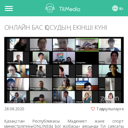
Қаз
Toggle
navigation
ОНЛАЙН БАС ҚОСУДЫҢ ЕКІНШІ КҮНІ
28.08.2020
Таңдаулыларға
Қазақстан Республикасы Мәдениет және спорт
министрлігінің «ONLINEda bol жобасы» аясында Тіл саясаты