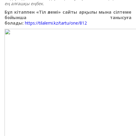
ең алғашқы еңбек.
Бұл кітаппен «Тіл әлемі» сайты арқылы мына сілтеме
бойынша танысуға
болады:
https://tilalemi.kz/tartu/one/812