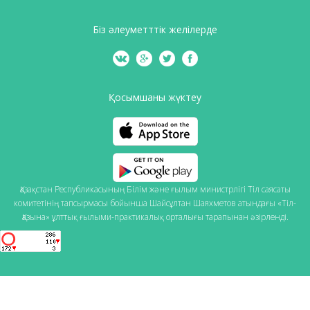
Біз әлеуметттік желілерде
Қосымшаны жүктеу
Қазақстан Республикасының Білім және ғылым министрлігі Тіл саясаты
комитетінің тапсырмасы бойынша Шайсұлтан Шаяхметов атындағы «Тіл-
Қазына» ұлттық ғылыми-практикалық орталығы тарапынан әзірленді.