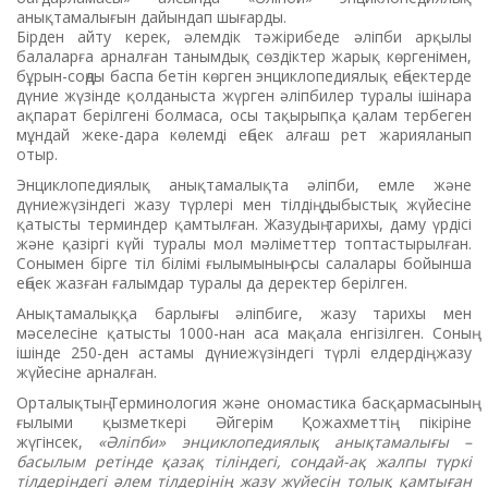
анықтамалығын дайындап шығарды.
Бірден айту керек, әлемдік тәжірибеде әліпби арқылы
балаларға арналған танымдық сөздіктер жарық көргенімен,
бұрын-соңды баспа бетін көрген энциклопедиялық еңбектерде
дүние жүзінде қолданыста жүрген әліпбилер туралы ішінара
ақпарат берілгені болмаса, осы тақырыпқа қалам тербеген
мұндай жеке-дара көлемді еңбек алғаш рет жарияланып
отыр.
Энциклопедиялық анықтамалықта әліпби, емле және
дүниежүзіндегі жазу түрлері мен тілдің дыбыстық жүйесіне
қатысты терминдер қамтылған. Жазудың тарихы, даму үрдісі
және қазіргі күйі туралы мол мәліметтер топтастырылған.
Сонымен бірге тіл білімі ғылымының осы салалары бойынша
еңбек жазған ғалымдар туралы да деректер берілген.
Анықтамалыққа барлығы әліпбиге, жазу тарихы мен
мәселесіне қатысты 1000-нан аса мақала енгізілген. Соның
ішінде 250-ден астамы дүниежүзіндегі түрлі елдердің жазу
жүйесіне арналған.
Орталықтың Терминология және ономастика басқармасының
ғылыми қызметкері Әйгерім Қожахметтің пікіріне
жүгінсек,
«Әліпби» энциклопедиялық анықтамалығы –
басылым ретінде қазақ тіліндегі, сондай-ақ жалпы түркі
тілдеріндегі әлем тілдерінің жазу жүйесін толық қамтыған