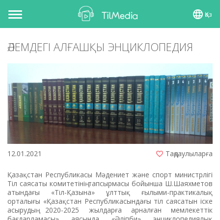
Қаз
Toggle
navigation
ӘЛЕМДЕГІ АЛҒАШҚЫ ЭНЦИКЛОПЕДИЯ
12.01.2021
Таңдаулыларға
Қазақстан Республикасы Мәдениет және спорт министрлігі
Тіл саясаты комитетінің тапсырмасы бойынша Ш.Шаяхметов
атындағы «Тіл-Қазына» ұлттық ғылыми-практикалық
орталығы «Қазақстан Республикасындағы тіл саясатын іске
асырудың 2020-2025 жылдарға арналған мемлекеттік
бағдарламасы» аясында «Әліпби» энциклопедиялық