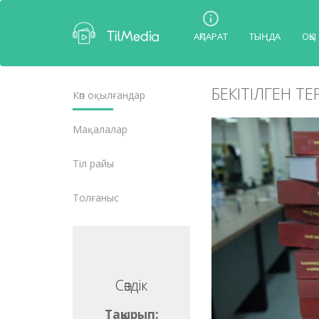
АҚПАРАТ
ТЫҢДА
ОҚЫ
БЕКІТІЛГЕН Т
Көп оқылғандар
Мақалалар
Тіл райы
Толғаныс
Сөздік
Сөздік
ақырып:
Тақырып: