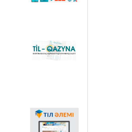
сәйкестендіретін
көпфункционалды
конвертер және
Қазақстандағы латын
графикасына көшу
үдерісін сүйемелдейтін
негізгі ұлттық портал.
Конвертер
бағдарламасының
«Til-Qazyna»
Windows-қа арналған
республикалық
offline-нұсқасын, MS
ақпараттық-танымдық
Office пакетіне
газеті
арналған
қосымшаларды,
плагиндерді және
Android, iOS
платформаларына
арналған мобильді
қосымшаларын жүктеп
алуға болады.
Мемлекеттік тілдің
қолданыс аясының
кеңеюінде ғаламтор
арқылы тілді