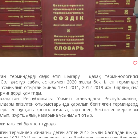
нған терминдерді сөздік етіп шығару – қазақ терминология
 Сол дәстүр сабақтастағымен 2020 жылы бекітілген терминдер
 Ұсынылып отырған жинақ 1971-2011, 2012-2019 жж. барлық ғы
ерминдерді қамтиды.
азақстан Республикасы Үкіметі жанындағы Республикалық
дары өткізілген отырыстарында қаралып бекітілген терминдердің,
берілген нұсқасы хронологиялық тәртіппен, бекітілген мерзім 
алып, жұртшылық назарына ұсынылып отыр.
жинағы екі бөлімнен тұрады.
ітілген терминдер жинағы» деген атпен 2012 жылы баспадан шы
ұнда 1971-2011 жылдар аралығына бекітілген терминдер берілген