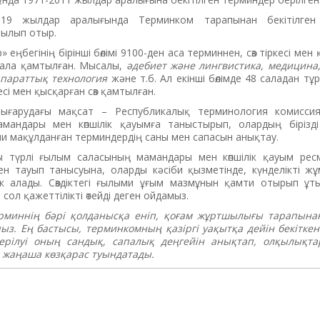
-2019 жылдар аралығында Терминком тарапынан бекітілген
ылып отыр.
 еңбегінің бірінші бөлімі 9100-ден аса терминнен, сөз тіркесі мен 
сала қамтылған. Мысалы,
әдебиет және лингвистика, медицина, 
ақпараттық технология
және т.б. Ал екінші бөлімде 48 саладан тұ
есі мен қысқарған сөз қамтылған.
 шығарудағы мақсат – Республикалық терминология комисси
амандары мен көпшілік қауымға таныстырып, олардың бірізд
сми мақұлданған терминдердің саны мен сапасын анықтау.
 түрлі ғылым саласының мамандары мен көпшілік қауым рес
ктен тауып танысуына, оларды кәсіби қызметінде, күнделікті 
ік алады. Сөздіктегі ғылыми ұғым мазмұнын қамти отырып ұт
 сол қажеттілікті өтейді деген ойдамыз.
ерминнің бәрі қолданысқа еніп, қоғам жұртшылығы тарапына
ыз. Ең бастысы, терминкомның қазіргі уақытқа дейін бекітке
ерілуі оның сандық, сапалық деңгейін анықтап, олқылықт
е жаңаша көзқарас туындатады.