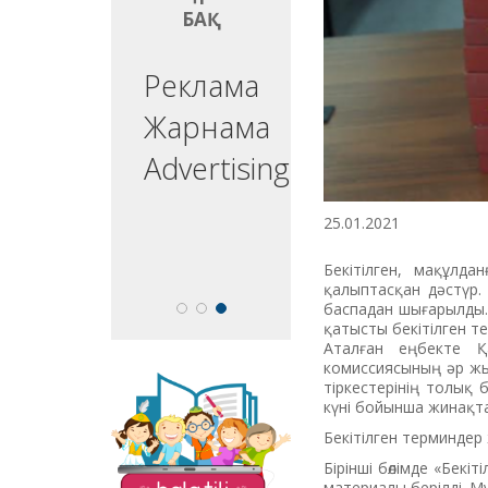
БАҚ
БАҚ
ргізуші
Реклама
едущий
Жарнама
esenter
Advertising
25.01.2021
Бекітілген, мақұлда
қалыптасқан дәстүр.
баспадан шығарылды.
қатысты бекітілген т
Аталған еңбекте Қ
комиссиясының әр жыл
тіркестерінің толық 
«Balatili.kz» сайты
күні бойынша жинақт
бүлдіршіндеріміздің
Бекітілген терминдер 
оқып, жазып, тіл
үйренулеріне
Бірінші бөлімде «Бек
бағытталған. Мұнда
материалы берілді. М