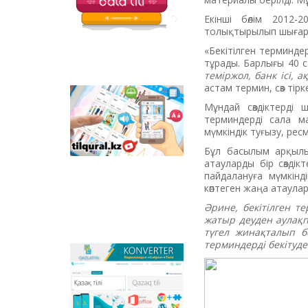
балаларға арналған
қызықты тапсырмалар
Екінші бөлім 2012
мен қазақ тіліндегі
толықтырылып шығар
отандық
«Бекітілген терминдер»
анимациялық
тұрады. Барлығы 40 
фильмдер
теміржол, банк ісі, 
орналастырылған.
астам термин, сөз тірк
Tilqural.kz –
Мұндай сөздіктерді
мемлекеттік тілді
терминдерді сала м
деңгейлеп үйренуге
мүмкіндік туғызу, ре
арналған веб-
Бұл басылым арқылы
сервис. Сайтта А1
атауларды бір сөзді
деңгейі бойынша
пайдалануға мүмкінд
жаңа әліпби мен
көптеген жаңа атаулар
емле ережелерін
жазу, оқуды
Әрине, бекітілген т
меңгертуге арналған
жатыр деуден аулақп
онлайн курс
түгел жинақталып б
орналастырылған.
терминдерді бекітуд
Qazlatyn.kz –
мәтіндерді кирилден
латынға және төте
жазуға онлайн түрде