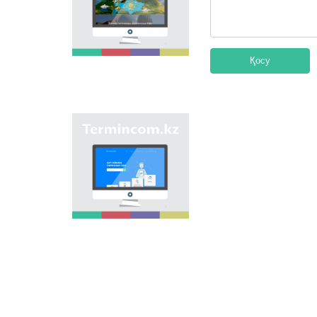
мақсаты - еліміздің
өңірлеріндегі көше,
елдімекен,
мекемелер мен түрлі
нысандарға берілген
Қосу
атауларды жинақтап,
қазақ
ономастикасының
біртұтас жүйесін жасау
арқылы
"Termincom.kz" сайты
ономастикалық
- қазақ
атауларды
терминологиясын
біріздендіру.
жүйелеуге,
терминологиялық
қорды толықтыруға,
терминдерді және
атауларды қазақ
тілінің нормаларына
сәйкес реттеуге үлес
қосады. Осы мақсатты
орындау үшін сайтта
осы уақытқа дейін
терминдердің
барлығы қамтылған.