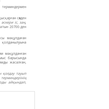
 терминдермен
қысқарған сөзден
әскери іс, заң,
ратын 20700-ден
ясы мақұлдаған
і қолданылуына
ми мақұлданған
жұмыс барысында
ымды жасалған,
н қолдау тауып
н терминдерінің
арды айқындап,