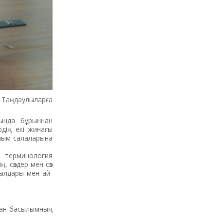
Таңдаулыларға
сында бұрыннан
дің екі жинағы
лым салаларына
 терминология
 сөздер мен сөз
жылдары мен ай-
ққан басылымның
.