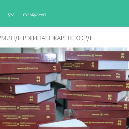
ҚАРА
СҰРАҚ-ЖАУАП
ЕРМИНДЕР ЖИНАҒЫ ЖАРЫҚ КӨРДІ