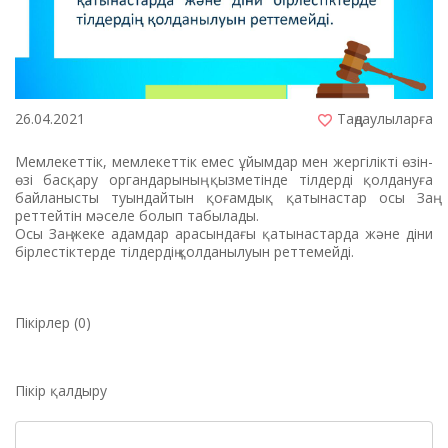
26.04.2021
Таңдаулыларға
Мемлекеттiк, мемлекеттiк емес ұйымдар мен жергiлiктi өзiн-
өзi басқару органдарының қызметiнде тiлдердi қолдануға
байланысты туындайтын қоғамдық қатынастар осы Заң
реттейтiн мәселе болып табылады.
Осы Заң жеке адамдар арасындағы қатынастарда және дiни
бiрлестiктерде тiлдердiң қолданылуын реттемейдi.
Пікірлер (0)
Пікір қалдыру