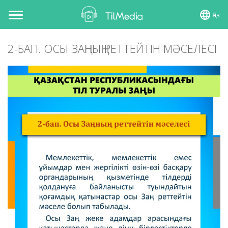
Қаз
Toggle
navigation
2-БАП. ОСЫ ЗАҢНЫҢ РЕТТЕЙТIН МӘСЕЛЕСI