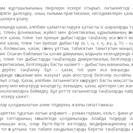
ғам жұртшылығының пікірлерін ескере отырып, латыннегізді 
ділігін дәлелдеу, оның ғылыми-практикалық негіздемелерін қа
қылауға ұсыну.
ихында қазақ әліпбиін қалыптастыруға қатысты іс-шараларды 
қ тілінің фонемалық жүйесі мен фонетикалық құрылымының өзі
ресе қазақ тіліне тән ерекше дыбыстарды таңбалау аса өзекті мә
ені қазақ тіліне тән ерекше дыбыстар (ә, і, ң, ғ, қ, ө, ү, ұ, һ) –
қ болмысын, қазақ сөзінің ұлттық табиғатын танытатын маңы
ия. Осыған байланысты қоғам дамуының алдыңғы кезеңдерінде 
зақ тіліне тән дыбыстарды таңбалауда диакритикалық белгілерді 
иакритикалық белгілердің басты қызметі – дыбыстың мағыналы
 дербес таңбалау. Бұл – қазақ тілі үшін аса маңызды. А
уірінде көзшалым мен жазухат үшін апостроф белгілер оңтайл
ып отыр. Қазақ әліпбиін латыннегізге көшірудегі басты мақсаттың
йрену мен меңгеруді жеңілдету, екіншіден, қазақ әріптерін сан 
нологияларға бейімдеу. Бұл ретте латыннегізді таңбаларды па
н ескеру қажет.
балар қолданылатын әлем тілдерінің жалпы сипаттамасы
6 әріптен тұратын латын алфавиті – роман-герман, кельт, финн-уг
ері топтарының көпшілігінде қолданылады. Алайда тілдерде л
ныққан жоқ, олар бірте-бірте жетілдіру, модификациялану са
 тіл өз ұлтына тән табиғи заңдылықтарды беретін таңбаларды