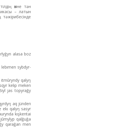
ілдің өзіне тән
тикасы – латын
 тәжірибесінде
arlyğyn alasa boz
l lebımen sybdyr-
 itmūryndy qalyŋ
asqyr kelıp meken
Biyl jas topyrağy
qyrdyŋ aq jünderı
de ekı qalyŋ sasyr
aurynda kışkentai
r jūmylyp qalğuğa
dağy qarağan men