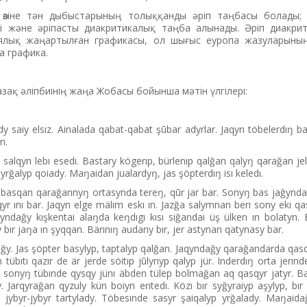
ің өзіне тән дыбыстарының толыққанды әріп таңбасы болады; т
і және әріпасты диакритикалық таңба алынады. Әріп диакри
иялық жаңартылған графикасы, ол шығыс еуропа жазуларының
а графика.
азақ әліпбиінің жаңа Жобасы бойынша мәтін үлгілері:
 saiy elsız. Ainalada qabat-qabat şūbar adyrlar. Jaqyn töbelerdıŋ b
n.
salqyn lebı esedı. Bastary kögerıp, bürlenıp qalğan qalyŋ qarağan je
 yrğalyp qoiady. Maŋaidan jualardyŋ, jas şöpterdıŋ isı keledı.
 basqan qarağannyŋ ortasynda tereŋ, qūr jar bar. Sonyŋ bas jağynda
yr ını bar. Jaqyn elge mälım eskı ın. Jazğa salymnan berı sony ekı q
nyndağy kışkentai alaŋda keŋdıgı kısı siğandai üş ülken ın bolatyn. 
 bır jaŋa ın şyqqan. Bärınıŋ audany bır, jer astynan qatynasy bar.
y. Jas şöpter basylyp, taptalyp qalğan. Jaqyndağy qarağandarda qas
 tübıtı qazır de är jerde söitıp jūlynyp qalyp jür. Inderdıŋ orta jerın
de sonyŋ tübınde qysqy jünı äbden tülep bolmağan aq qasqyr jatyr. B
y. Jarqyrağan qyzuly kün boiyn erıtedı. Közı bır syğyraiyp aşylyp, bı
rı jybyr-jybyr tartylady. Töbesınde sasyr şaiqalyp yrğalady. Maŋai