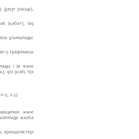
 ğasyr (ғасыр),
t (қабат), laq
масы ұсынылады:
ан ŋ графемасы
ады: і (и және
), qoi (қой); h(х
-ŋ, s-ş).
ринципіне және
 әліпбиде жазба
қ ерекшеліктері