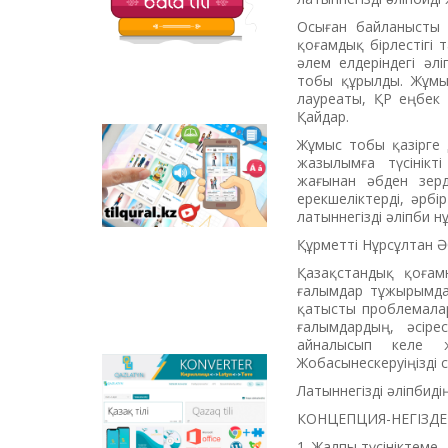
балаларға арналған
Осыған байланысты л
қызықты тапсырмалар
қоғамдық бірлестігі
мен қазақ тіліндегі
әлем елдеріндегі әл
отандық
тобы құрылды. Жұмы
анимациялық
лауреаты, ҚР еңбек 
фильмдер
Қайдар.
орналастырылған.
Жұмыс тобы қазірге д
Tilqural.kz –
жазылымға түсінік
мемлекеттік тілді
жағынан әбден зерд
деңгейлеп үйренуге
ерекшеліктерді, әрбі
арналған веб-
латыннегізді әліпби н
сервис. Сайтта А1
деңгейі бойынша
Құрметті Нұрсұлтан Ә
жаңа әліпби мен
Қазақстандық қоғамн
емле ережелерін
ғалымдар тұжырымдар
жазу, оқуды
қатысты проблемалар
меңгертуге арналған
ғалымдардың, әсір
онлайн курс
айналысып келе ж
орналастырылған.
Жобасынескеруіңізді 
Qazlatyn.kz –
Латыннегізді әліпбид
мәтіндерді кирилден
латынға және төте
КОНЦЕПЦИЯ-НЕГІЗД
жазуға онлайн түрде
1. Жалпы түсініктеме