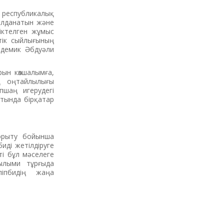
 республикалық
ылданатын және
іктелген жұмыс
тік сыйлығының
адемик Әбдуәли
рын көзшалымға,
қ оңтайлылығы
пшаң игерудегі
атында бірқатар
қорыту бойынша
иді жетілдіруге
і бұл мәселеге
ылыми тұрғыда
іпбидің жаңа