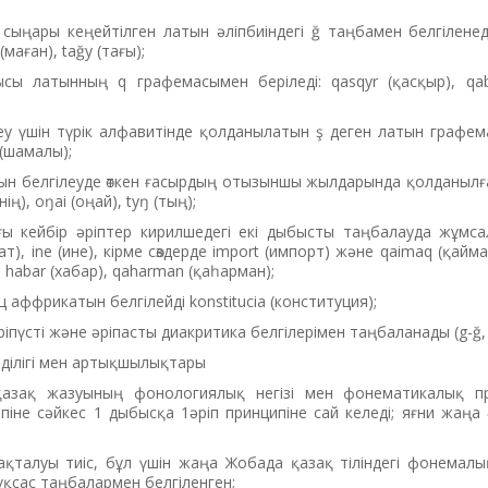
ыңары кеңейтілген латын әліпбиіндегі ğ таңбамен белгіленеді:
маған), tağy (тағы);
сы латынның q графемасымен беріледі: qasqyr (қасқыр), qaba
еу үшін түрік алфавитінде қолданылатын ş деген латын графе
 (шамалы);
ын белгілеуде өткен ғасырдың отызыншы жылдарында қолданылғ
ң), oŋai (оңай), tyŋ (тың);
ы кейбір әріптер кирилшедегі екі дыбысты таңбалауда жұмсал
ат), ine (ине), кірме сөздерде import (импорт) және qaimaq (қаймақ
, habar (хабар), qaharman (қаһарман);
і ц аффрикатын белгілейді konstitucia (конституция);
пүсті және әріпасты диакритика белгілерімен таңбаланады (g-ğ, n
мділігі мен артықшылықтары
и қазақ жазуының фонологиялық негізі мен фонематикалық п
іне сәйкес 1 дыбысқа 1әріп принципіне сай келеді; яғни жаңа
сақталуы тиіс, бұл үшін жаңа Жобада қазақ тіліндегі фонемалы
ұқсас таңбалармен белгіленген;