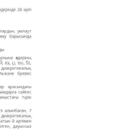
дерінде 26 әріп
алардың умлаут
даму барысында
ды.
рнына өздерінің
 Ķķ, Ļļ, Ņņ, Šš,
і диакритикалық
ильжәне бревис
тар арасындағы
нымдарға сәйкес
даныстағы түрік
пі алынбаған, 7
 диакритикалық
латын Ә әрпімен
лген, дауыссыз