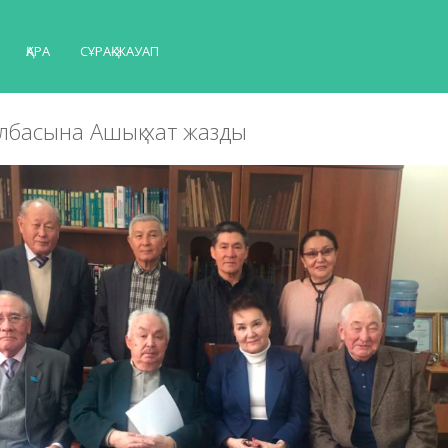
ҚАРА
СҰРАҚ-ЖАУАП
лбасына Ашық хат жазды