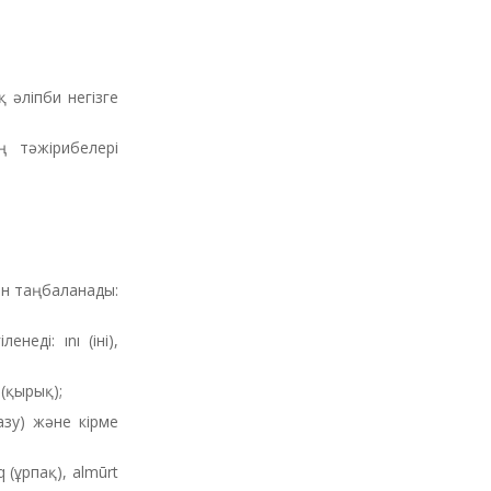
әліпби негізге
ң тәжірибелері
ен таңбаланады:
неді: ını (іні),
 (қырық);
азу) және кірме
 (ұрпақ), almūrt