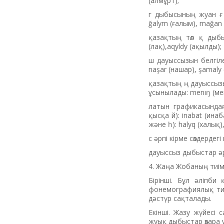
(алмұрт);
г дыбысының жуан ғ с
ğalym (ғалым), mağan (
қазақтың төл қ дыбы
(лақ),aqyldy (ақылды);
ш дауыссызын белгіл
naşar (нашар), şamaly
қазақтың ң дауыссыз
ұсынылады: menıŋ (мені
латын графикасындағ
қысқа й): inabat (инаб
және һ): halyq (халық)
с әрпі кірме сөздердег
дауыссыз дыбыстар әрі
4. Жаңа Жобаның тиі
Бірінші. Бұл әліпб
фонемографиялық тип
дәстүр сақталады.
Екінші. Жазу жүйесі 
жуық дыбыстар өзара 