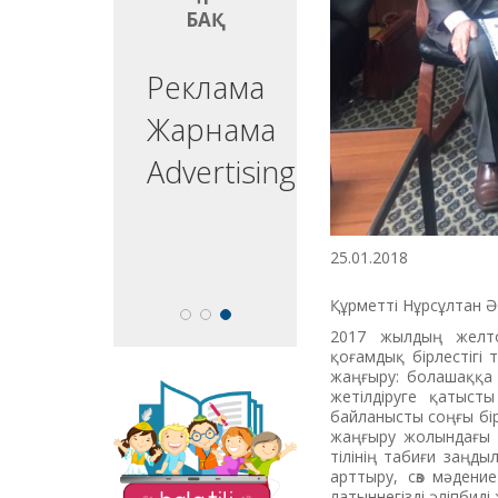
БАҚ
БАҚ
ргізуші
Реклама
едущий
Жарнама
esenter
Advertising
25.01.2018
Құрметті Нұрсұлтан Ә
2017 жылдың желто
қоғамдық бірлестігі
жаңғыру: болашаққа
жетілдіруге қатыст
«Balatili.kz» сайты
байланысты соңғы бір 
бүлдіршіндеріміздің
жаңғыру жолындағы 
оқып, жазып, тіл
тілінің табиғи заңды
үйренулеріне
арттыру, сөз мәдени
бағытталған. Мұнда
латыннегізді әліпбиді