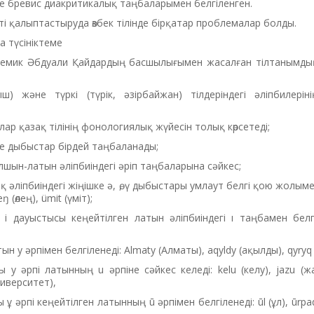
е бревис диакритикалық таңбаларымен белгіленген.
ті қалыптастыруда өзбек тілінде бірқатар проблемалар болды.
 түсініктеме
емик Әбдуали Қайдардың басшылығымен жасалған тілтанымдық 
) және түркі (түрік, әзірбайжан) тілдеріндегі әліпбилеріні
ар қазақ тілінің фонологиялық жүйесін толық көрсетеді;
ме дыбыстар бірдей таңбаланады;
ылшын-латын әліпбиіндегі әріп таңбаларына сәйкес;
қ әліпбиіндегі жіңішке ә, ө, ү дыбыстары умлаут белгі қою жолым
ŋ (өлең), ümit (үміт);
 і дауыстысы кеңейтілген латын әліпбиіндегі ı таңбамен белгіле
ын у әрпімен белгіленеді: Almaty (Алматы), aqyldy (ақылды), qyryq
 у әрпі латынның u әрпіне сәйкес келеді: kelu (келу), jazu (ж
университет),
ұ әрпі кеңейтілген латынның ū әрпімен белгіленеді: ūl (ұл), ūrpaq