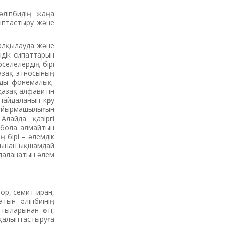
әліпбидің жаңа
лыптастыру және
талқылауда және
ндік сипаттарын
селелердің бірі
 қазақ этносының
зды фонемалық-
қазақ алфавитін
пайдаланып көру
қ айырмашылығын
лайда қазіргі
ы бола алмайтын
 бірі – әлемдік
жағынан ықшамдай
йдаланатын әлем
ор, семит-иран,
атын әліпбиінің
тыларынан өтті,
 қалыптастыруға