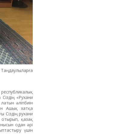
Таңдаулыларға
республикалық
 Сіздің «Рухани
латын әліпбиін
ған Ашық хатқа
ғы Сіздің рухани
 отырып, қазақ
анысын одан әрі
ыптастыру үшін