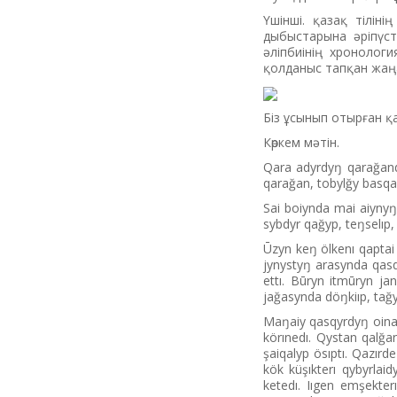
Үшінші. қазақ тілін
дыбыстарына әріпүст
әліпбиінің хронолог
қолданыс тапқан жаң
Біз ұсынып отырған қ
Көркем мәтін.
Qara adyrdyŋ qarağandy
qarağan, tobylğy basqa
Sai boiynda mai aiynyŋ 
sybdyr qağyp, teŋselıp,
Ūzyn keŋ ölkenı qaptai
jynystyŋ arasynda qasq
ettı. Būryn itmūryn ja
jağasynda döŋkiıp, tağy
Maŋaiy qasqyrdyŋ oinağ
körınedı. Qystan qalğan
şaiqalyp ösıptı. Qazır
kök küşıkterı qybyrlaid
ketedı. Iıgen emşekte