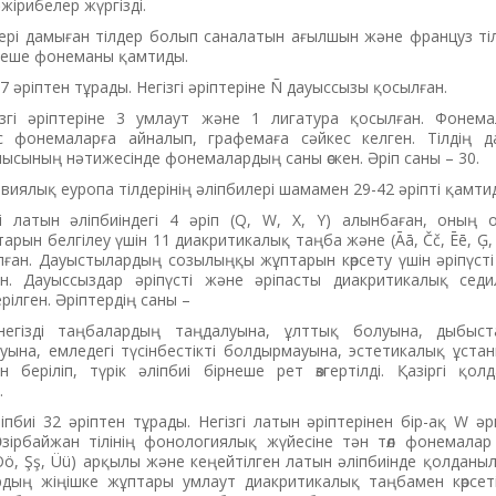
ірибелер жүргізді.
рі дамыған тілдер болып саналатын ағылшын және француз тіл
рнеше фонеманы қамтиды.
27 әріптен тұрады. Негізгі әріптеріне Ñ дауыссызы қосылған.
гізгі әріптеріне 3 умлаут және 1 лигатура қосылған. Фонем
 фонемаларға айналып, графемаға сәйкес келген. Тілдің 
сының нәтижесінде фонемалардың саны өскен. Әріп саны – 30.
иялық еуропа тілдерінің әліпбилері шамамен 29-42 әріпті қамти
гі латын әліпбиіндегі 4 әріп (Q, W, X, Y) алынбаған, оның о
ын белгілеу үшін 11 диакритикалық таңба және (Āā, Čč, Ēē, Ģ, Īī,
ылған. Дауыстылардың созылыңқы жұптарын көрсету үшін әріпүст
н. Дауыссыздар әріпүсті және әріпасты диакритикалық сед
ілген. Әріптердің саны –
ннегізді таңбалардың таңдалуына, ұлттық болуына, дыбыс
луына, емледегі түсінбестікті болдырмауына, эстетикалық ұста
 беріліп, түрік әліпбиі бірнеше рет өзгертілді. Қазіргі қол
.
ліпбиі 32 әріптен тұрады. Негізгі латын әріптерінен бір-ақ W әр
зірбайжан тілінің фонологиялық жүйесіне тән төл фонемалар
, Öö, Şş, Üü) арқылы және кеңейтілген латын әліпбиінде қолданы
рдың жіңішке жұптары умлаут диакритикалық таңбамен көрсеті