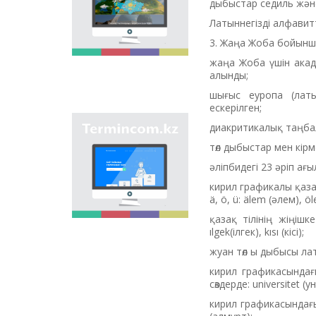
дыбыстар седиль жән
мақсаты - еліміздің
өңірлеріндегі көше,
Латыннегізді алфавит
елдімекен,
3. Жаңа Жоба бойынша
мекемелер мен түрлі
нысандарға берілген
жаңа Жоба үшін акад
атауларды жинақтап,
алынды;
қазақ
шығыс еуропа (латыш
ономастикасының
ескерілген;
біртұтас жүйесін жасау
арқылы
диакритикалық таңбал
"Termincom.kz" сайты
ономастикалық
- қазақ
атауларды
төл дыбыстар мен кір
терминологиясын
біріздендіру.
әліпбидегі 23 әріп ағ
жүйелеуге,
терминологиялық
кирил графикалы қаза
қорды толықтыруға,
ä, ö, ü: älem (әлем), öle
терминдерді және
қазақ тілінің жіңішке
атауларды қазақ
ılgek(ілгек), kısı (кісі);
тілінің нормаларына
сәйкес реттеуге үлес
жуан төл ы дыбысы лат
қосады. Осы мақсатты
орындау үшін сайтта
кирил графикасындағы
осы уақытқа дейін
сөздерде: universitet (
терминдердің
кирил графикасындағы 
барлығы қамтылған.