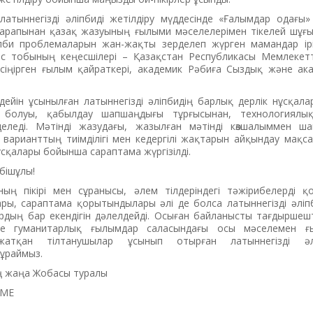
атыннегізді әліпбиді жетілдіру мүддесінде «Ғалымдар одағы»
 тарапынан қазақ жазуының ғылыми мәселелерімен тікелей шұғ
іпби проблемаларын жан-жақты зерделеп жүрген мамандар ір
с тобының кеңесшілері – Қазақстан Республикасы Мемлекет
сіңірген ғылым қайраткері, академик Рәбиға Сыздық және ак
ейін ұсынылған латыннегізді әліпбидің барлық дерлік нұсқала
ті болуы, қабылдау шапшаңдығы тұрғысынан, технологиялы
еледі. Мәтінді жазудағы, жазылған мәтінді көзшалыммен ша
р варианттың тиімділігі мен кедергілі жақтарын айқындау мақс
ұсқалары бойынша сараптама жүргізілді.
бішұлы!
ың пікірі мен сұранысы, әлем тілдеріндегі тәжірибелерді 
ы, сараптама қорытындылары әлі де болса латыннегізді әліпб
дың бар екендігін дәлелдейді. Осыған байланысты тағдыршешт
есе гуманитарлық ғылымдар саласындағы осы мәселемен ғ
атқан тілтанушылар ұсынып отырған латыннегізді әл
сұраймыз.
ің жаңа Жобасы туралы
ЕМЕ