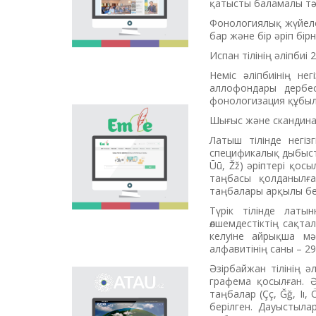
қатысты баламалы тәж
насихаттаудың
Фонологиялық жүйеле
маңызы аса зор.
бар және бір әріп бі
Еліміздегі осы
бағыттағы алғашқы
Испан тілінің әліпбиі 
жоба - "Тіл әлемі"
порталы осындай
Неміс әліпбиінің не
өзекті мәселені
аллофондары дербес
шешуге арналып, тіл
фонологизация құбылы
саясатын көпшілікке
Шығыс және скандинав
«Emle.kz»
насихаттауға және
электрондық базасы
таныстыруға үлесін
Латыш тілінде негіз
қазақ тілінің
қосады.
спецификалық дыбыстар
орфографиясына
Ūū, Žž) әріптері қос
арналған. Бұл базада
таңбасы қолданылға
қазақ тілінің
таңбалары арқылы бер
қолданыстағы
Түрік тілінде латы
бекітілген
өлшемдестіктің сақта
орфографиялық
келуіне айрықша мән
сөздігі,
алфавитінің саны – 29
орфографиялық
ережелер, осы
Әзірбайжан тілінің ә
салаға байланысты
графема қосылған. Ә
Ономастикалық
ғылыми әдебиеттер
таңбалар (Çç, Ğğ, Iı
электрондық базаны
берілген.
берілген. Дауыстыла
ашудың негізгі