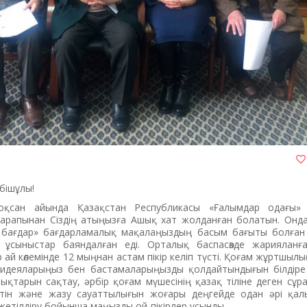
бішұлы!
қсан айында Қазақстан Республикасы «Ғалымдар одағы» 
 тарапынан Сіздің атыңызға Ашық хат жолданған болатын. Онда
 бағдар» бағдарламалық мақалаңыздың басым бағыты болған 
ы ұсыныстар баяндалған еді. Орталық баспасөзде жариялан
ай көлемінде 12 мыңнан астам пікір келіп түсті. Қоғам жұртшылы
идеяларыңыз бен бастамаларыңызды қолдайтындығын білдіре
лықтарын сақтау, әрбір қоғам мүшесінің қазақ тіліне деген сұр
етін және жазу сауаттылығын жоғары деңгейде одан әрі қал
 жетілдіру бойынша маңызды ой-пікірлер ұсынды.