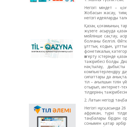
сәйкестендіретін
көпфункционалды
Негізгі міндет – қо
конвертер және
Жобасын жасау, тиім
Қазақстандағы латын
негізгі идеяларды тал
графикасына көшу
Қазақ қоғамының тар
үдерісін сүйемелдейтін
жүзеге асыруда қаза
негізгі ұлттық портал.
мейлінше сақтау, әсі
Конвертер
болғаны белгілі. Өйтк
бағдарламасының
«Til-Qazyna»
ұлттық кодын, ұлтты
Windows-қа арналған
республикалық
фонетикалық категор
offline-нұсқасын, MS
ақпараттық-танымдық
өзгерту істерінде қа
Office пакетіне
газеті
тәжірибесі болды. Д
арналған
нақтылау, дыбысты
қосымшаларды,
компьютерлендіру дә
плагиндерді және
сипаттары да анықтал
Android, iOS
тіл – ағылшын тілін ү
платформаларына
отырып, интернет-тех
арналған мобильді
тілдерінің тәжірибесі
қосымшаларын жүктеп
алуға болады.
2. Латын негізді таң
Негізгі нұсқасында 2
Мемлекеттік тілдің
африкан, түркі тілд
қолданыс аясының
таңбалары бірден ор
кеңеюінде ғаламтор
сонымен қатар әрбір
арқылы тілді