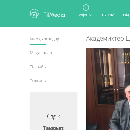
АҚПАРАТ
ТЫҢДА
ОҚЫ
Академиктер Е
Көп оқылғандар
Мақалалар
Тіл райы
Толғаныс
Сөздік
Сөздік
ақырып:
Тақырып: