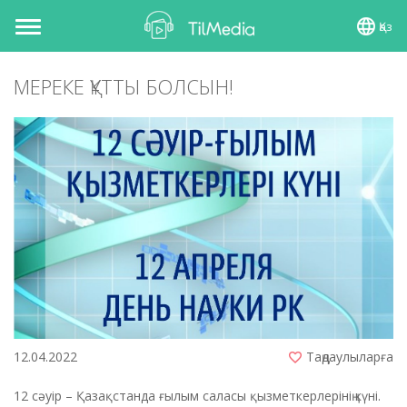
Қаз
Toggle
navigation
МЕРЕКЕ ҚҰТТЫ БОЛСЫН!
12.04.2022
Таңдаулыларға
12 сәуір – Қазақстанда ғылым саласы қызметкерлерінің күні.