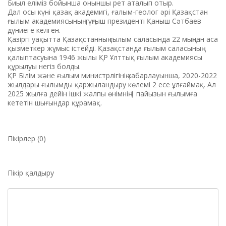
Биыл еліміз бойынша оныншы рет аталып отыр.
Дәл осы күні қазақ академигі, ғалым-геолог әрі Қазақстан
ғылым академиясының тұңғыш президенті Қаныш Сәтбаев
дүниеге келген.
Қазіргі уақытта Қазақстанның ғылым саласында 22 мыңнан аса
қызметкер жұмыс істейді. Қазақстанда ғылым саласының
қалыптасуына 1946 жылы ҚР Ұлттық ғылым академиясы
құрылуы негіз болды.
ҚР Білім және ғылым министрлігінің хабарлауынша, 2020-2022
жылдары ғылымды қаржыландыру көлемі 2 есе ұлғаймақ. Ал
2025 жылға дейін ішкі жалпы өнімнің 1 пайызын ғылымға
кететін шығындар құрамақ.
Пікірлер (0)
Пікір қалдыру