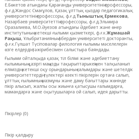
Е.Бөкетов атындағы Қарағанды университетінің профессоры,
ф.ғ.д.
Жандос Смағұлов
,
Қазақ ұлттық қыздар педагогикалық
университетінің профессоры, ф.ғ.д.
Тыныштық Ермекова
,
Назарбаев университеттің профессоры, ф.ғ.д.
Эльмира
Оразалиева
,
М.О.Әуезов атындағы Әдебиет және өнер
институтының жетекші ғылыми қызметкері, ф.ғ.к.
Жұмашай
Рақыш
,
Ұлыбританияның
Абердин университеті докторанты,
ф.ғ.к.
Гүлшат Түсіпова
лар филология ғылымы мәселелерін
өзге елдердің тәжірибесімен салыстыра баяндады.
Ғылыми ойталқыда қазақ тіл білімі және әдебиеттану
ғылымының қазіргі маңызды тақырыптарыкеңінен талқыланып
еліміздің жетекші оқу орындарының ғалымдары және шетелдік
университеттердің түлектері өзекті пікірлерін ортаға салып,
ұлттық ғылымның мазмұны және даму бағыттары жөнінде
пікір алысып, жалпы осы жиынға қатысушы ғалымдарға,
мамандарға және оқытушыларға ой салып, идея дарытты.
Пікірлер (0)
Пікір қалдыру