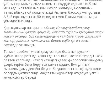
ұлттық орталығы 2022 жылғы 12 сәуірде «Қазақ тіл білімі
мен əдебиеттану ғылымы: қазіргі жай-күйі, болашағы»
тақырыбында ойталқы өткізді. Ғылыми басқосу ұлт ұстазы
А.Байтұрсынұлының 150 жылдығы мен Ғылым күні аясында
ұйымдастырылды.
Қатысушылар назарына
«Қазақ тілтану/әдебиеттану
ғылымының қазіргі деңгейі, жетістігі туралы қысқаша шолу
жасап өтсеңіз, бұл ғылымдардың қай бағыттары дамымай
жатыр, дамыса, ғылымға не берер еді?»
деген өзекті
сауалдар ұсынылды.
Тіл мен әдебиет үнемі даму үстінде болатын рухани
құбылыстар ретінде қашан да толығып, жетіліп тұрады. Осы
реттен келгенде, қазіргі кезеңдегі қазақ филологиясының даму
үдерістеріне баға беру аса қажет қадам. Бұл ұлттық
ғылымның даму деңгейін білуге, бағдарларын анықтауға және
солардың нәтижесінде мақсатты жұмыстар атқаруға үлкен
мүмкіндіктер береді.