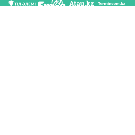
Біз әлеуметттік желілерде
Қосымшаны жүктеу
Қазақстан Республикасының Білім және ғылым министрлігі Тіл саясаты
комитетінің тапсырмасы бойынша Шайсұлтан Шаяхметов атындағы «Тіл-
Қазына» ұлттық ғылыми-практикалық орталығы тарапынан әзірленді.