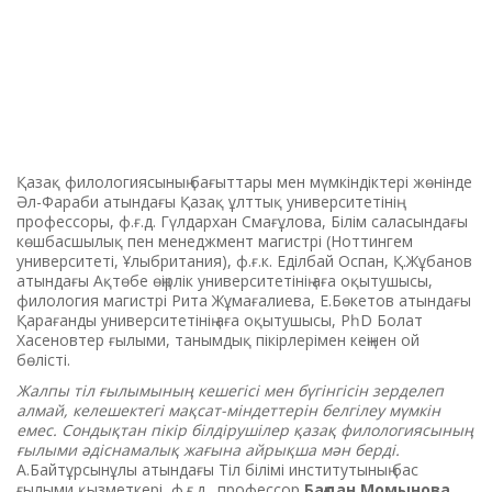
Қазақ филологиясының бағыттары мен мүмкіндіктері жөнінде
Әл-Фараби атындағы Қазақ ұлттық университетінің
профессоры, ф.ғ.д.
Гүлдархан Смағұлова
,
Білім саласындағы
көшбасшылық пен менеджмент магистрі (Ноттингем
университеті, Ұлыбритания), ф.ғ.к.
Еділбай Оспан
,
Қ.Жұбанов
атындағы Ақтөбе өңірлік университетінің аға оқытушысы,
филология магистрі
Рита Жұмағалиева
,
Е.Бөкетов атындағы
Қарағанды университетінің аға оқытушысы, РһD
Болат
Хасенов
тер
ғылыми, танымдық пікірлерімен кеңінен ой
бөлісті.
Жалпы тіл ғылымының кешегісі мен бүгінгісін зерделеп
алмай, келешектегі мақсат-міндеттерін белгілеу мүмкін
емес. Сондықтан пікір білдірушілер қазақ филологиясының
ғылыми әдіснамалық жағына айрықша мән берді.
А.Байтұрсынұлы атындағы Тіл білімі институтының бас
ғылыми қызметкері, ф.ғ.д., профессор
Бағдан Момынов
а
,