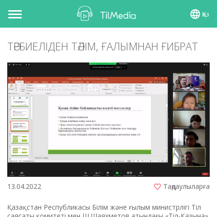
Қаз
Toggle
navigation
ТӘРБИЕЛІДЕН ТӘЛІМ, ҒАЛЫМНАН ҒИБРАТ
13.04.2022
Таңдаулыларға
Қазақстан Республикасы Білім және ғылым министрлігі Тіл
саясаты комитеті мен Ш.Шаяхметов атындағы «Тіл-Қазына»