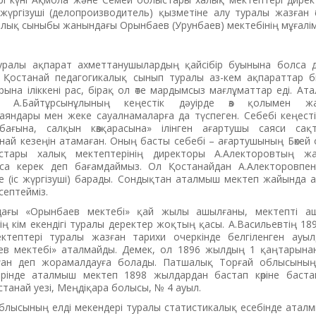
сжүргізуші (делопроизводитель) қызметіне алу туралы жазған өті
лық сыныбы жанындағы Орынбаев (Урунбаев) мектебінің мұғалімі»
уралы ақпарат ахметтанушылардың қайсібір буынына болса 
і. Қостанай педагогикалық сынып туралы аз-кем ақпараттар б
рына іліккені рас, бірақ ол өте мардымсыз мағлұматтар еді. А
р А.Байтұрсынұлының кеңестік дәуірде өз қолымен жа
яндары мен жеке сауалнамаларға да түспеген. Себебі кеңесті
бағына, салқын көзқарасына» ілінген ағартушы саяси сақты
най кезеңін атамаған. Оның басты себебі – ағартушының Бөкей 
стары халық мектептерінің директоры А.Алекторовтың ж
са керек деп бағамдаймыз. Ол Қостанайдан А.Алекторовпе
е (іс жүргізуші) барады. Сондықтан аталмыш мектеп жайында 
септейміз.
дағы «Орынбаев мектебі» қай жылы ашылғаны, мектепті а
інің кім екендігі туралы деректер жоқтың қасы. А.Васильевтің 1
тептері туралы жазған тарихи очеркінде белгіленген ауы
в мектебі» аталмайды. Демек, ол 1896 жылдың 1 қаңтарынан к
ған деп жорамалдауға болады. Патшалық Торғай облысының
ерінде аталмыш мектеп 1898 жылдардан бастап көріне баста
станай уезі, Меңдіқара болысы, № 4 ауыл.
блысының елді мекендері туралы статистикалық есебінде атал