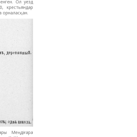
ленген. Ол уезд
0, крестьяндар
 орналасқан.
ары Меңдіғара