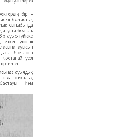
Таңдаулыларға
ектердің бірі –
лиекөл болыстық
калық сыныбында
оқытушы болған.
ір ауыс-түйіске
 еткен үшінші
аласына ауысып
ндысы бойынша
 Қостанай уезі
іркелген.
ласында ауылдық
педагогикалық
 бастауы һәм