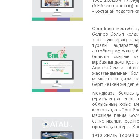
насихаттаудың
(А.Е.Алекторовтың) і
маңызы аса зор.
«Қостанай педагогика
Еліміздегі осы
бағыттағы алғашқы
жоба - "Тіл әлемі"
Орынбаев мектебі т
порталы осындай
белгісіз болып келд
өзекті мәселені
зерттеушілердің наза
шешуге арналып, тіл
туралы ақпаратта
саясатын көпшілікке
автобиографиялық ба
«Emle.kz»
насихаттауға және
биліктің «қырын қа
электрондық базасы
таныстыруға үлесін
өмірбаянындағы Қоста
қазақ тілінің
қосады.
Ақмола-Семей облы
орфографиясына
жасағандығынан бол
арналған. Бұл базада
мемлекеттік қызметк
қазақ тілінің
беріп кеткен жөн деп е
қолданыстағы
бекітілген
Меңдіқара болысын
орфографиялық
(Урунбаев) деген кіс
сөздігі,
облысының орыс мек
орфографиялық
картасында «Орынбае
ережелер, осы
мерзімде пайда бол
салаға байланысты
сатистикалық есепт
Ономастикалық
ғылыми әдебиеттер
орналасқан жері – Қо
электрондық базаны
берілген.
1910 жылғы Торғай о
ашудың негізгі