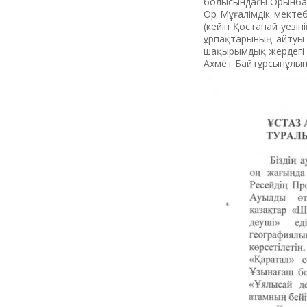
болысындағы Орынбае
Ор Мұғалімдік мектеб
(кейін Қостанай уезі
ұрпақтарының айтуы 
шақырымдық жердегі б
Ахмет Байтұрсынұлы