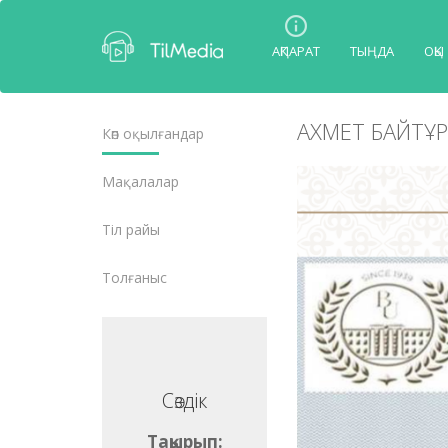
АҚПАРАТ
ТЫҢДА
ОҚЫ
АХМЕТ БАЙТҰР
Көп оқылғандар
Мақалалар
Тіл райы
Толғаныс
Сөздік
Сөздік
ақырып:
Тақырып: