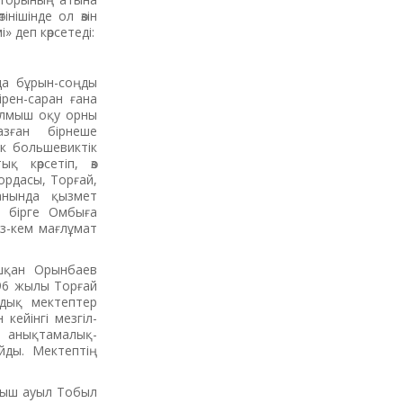
нішінде ол өзін
 деп көрсетеді:
да бұрын-соңды
ірен-саран ғана
талмыш оқу орны
зған бірнеше
к большевиктік
қ көрсетіп, өз
ордасы, Торғай,
анында қызмет
н бірге Омбыға
аз-кем мағлұмат
шқан Орынбаев
896 жылы Торғай
лдық мектептер
ейінгі мезгіл-
 анықтамалық-
йды. Мектептің
мыш ауыл Тобыл