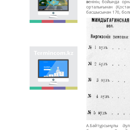
өзенінің бойында орн
мақсаты - еліміздің
орталығынан (Қоста
өңірлеріндегі көше,
басшысынан 170, бол
елдімекен,
мекемелер мен түрлі
нысандарға берілген
атауларды жинақтап,
қазақ
ономастикасының
біртұтас жүйесін жасау
арқылы
"Termincom.kz" сайты
ономастикалық
- қазақ
атауларды
терминологиясын
біріздендіру.
жүйелеуге,
терминологиялық
қорды толықтыруға,
терминдерді және
атауларды қазақ
тілінің нормаларына
сәйкес реттеуге үлес
қосады. Осы мақсатты
орындау үшін сайтта
осы уақытқа дейін
терминдердің
А.Байтұрсынұлы Әу
барлығы қамтылған.