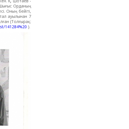
ен. Қ. Шотаев -
н Шығыс Орданың
і. Оның бейіті,
тал ауылынан 7
лған (Толғырақ:
post/141284%20
).