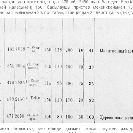
аласқан деп көрсетіліп, онда 478 үй, 2450 жан бар деп белгі
най қаласынан) 150, бақылаушы пристав мекен-жайынан 13
ыс басшылығынан 20, почталық станциядан 22 верст қашықтықта
лиекөл болыстық мектебінде қызмет жасап жүрген жылд