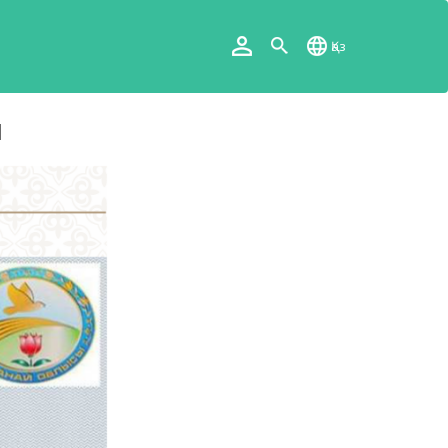
Қаз
І