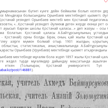
ұмырнамасынан бүгінгі күнге дейін беймәлім болып келген дер
езі Меңдіғара болысындағы Орынбаев мектебіндегі қызметі. Әу
 Қостанай уезіндегі Орынбаев мектебі мен Қостанай педагоги
уезовтің «…Қостанай уезіндегі Әулиекөл деген жерде екінші рет 
рет ауысып барған школы Қостанай қаласы…» деп жазуы – осы б
ма болатын. Қостанай қаласы А.Байтұрсынұлының ұстаздық
л - Қостанай) орны болды. Бірақ оның қай жылы Қостанай қ
лгілеу әзірге мүмкін болмай отыр. 1901 жылдың қорыты
 облыстық статистикалық анықтамалығында А.Байтұрсынұлы
қарасты Орынбаев (Урунбаев) мектебінде қызмет атқарғандығы т
ынбаев мектебінде мұғалім бола жүріп 1897 жылы Қостанай қа
ге жедел түрде мұғалімдер дайындау мақсатында ашылған 
қ еткен (Толығырақ: Қостанай университеті: Түп
/abai.kz/post/146881
).