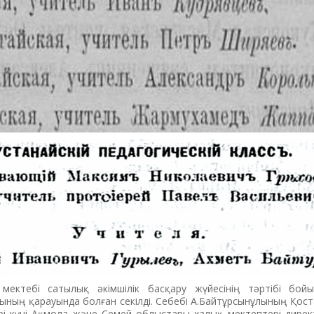
ектебі сатылық әкімшілік басқару жүйесінің тәртібі бой
ының қарауында болған секілді. Себебі А.Байтұрсынұлының Қос
рі күні Ақмола және Семей облыстары халық мектептері дире