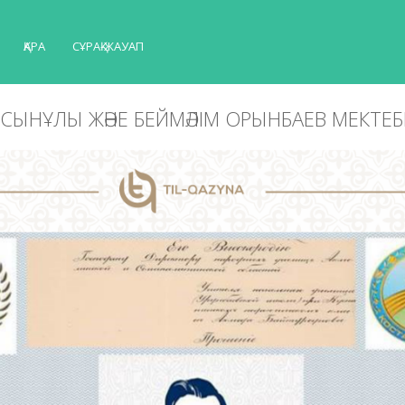
ҚАРА
СҰРАҚ-ЖАУАП
СЫНҰЛЫ ЖӘНЕ БЕЙМӘЛІМ ОРЫНБАЕВ МЕКТЕБ