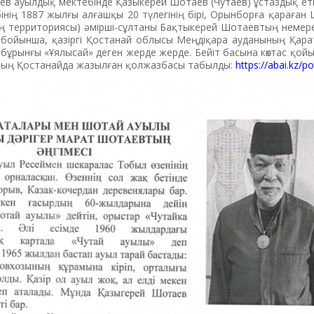
в ауылдық мектебінде Қазыкерей Шотаев (Чутаев) ұстаздық етк
інің 1887 жылғы алғашқы 20 түлегінің бірі, Орынборға қараға
нің территориясы) әмірші-сұлтаны Бақтыкерей Шотаевтың немерес
бойынша, қазіргі Қостанай облысы Меңдіқара ауданының Қара
ұрынғы «Ұялысай» деген жерде жерде. Бейіт басына көктас қойы
ның Қостанайда жазылған қолжазбасы табылды:
https://abai.kz/