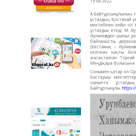
19.08.2022
балаларға арналған
қызықты тапсырмалар
мен қазақ тіліндегі
А.Байтұрсынұлының ғ
отандық
ұстаздың Қостанай у
анимациялық
мектебінен кейін ол
фильмдер
ұстаздық етеді. М. Ә
орналастырылған.
Әулиекөлден үшінші 
байланысты дерекна
Tilqural.kz –
(Бестамақ – Әулиекө
мемлекеттік тілді
келгенін нақты бе
деңгейлеп үйренуге
жасақталған Торғай
арналған веб-
Меңдіқара болысына 
сервис. Сайтта А1
Сонымен қатар ол Ор
деңгейі бойынша
бастауыш мектептер
жаңа әліпби мен
сыныпта ұстазды
емле ережелерін
Байтұрсынұлы.
https:/
жазу, оқуды
меңгертуге арналған
онлайн курс
орналастырылған.
Qazlatyn.kz –
мәтіндерді кирилден
латынға және төте
жазуға онлайн түрде