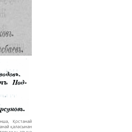
ынша, Қостанай
танай қаласынан
кторының атына