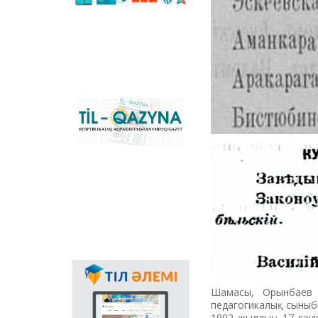
сәйкестендіретін
көпфункционалды
конвертер және
Қазақстандағы латын
графикасына көшу
үдерісін сүйемелдейтін
негізгі ұлттық портал.
Конвертер
бағдарламасының
«Til-Qazyna»
Windows-қа арналған
республикалық
offline-нұсқасын, MS
ақпараттық-танымдық
Office пакетіне
газеті
арналған
қосымшаларды,
плагиндерді және
Android, iOS
платформаларына
арналған мобильді
қосымшаларын жүктеп
алуға болады.
Мемлекеттік тілдің
қолданыс аясының
Шамасы, Орынбаев м
кеңеюінде ғаламтор
педагогикалық сыныб
арқылы тілді
1902 жылдың 17 сәуі