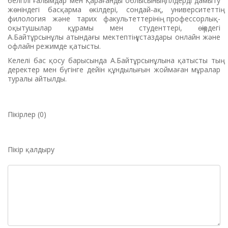
белгілі ғалымдар мен Қарағанды облысының тілдерді дамыту
жөніндегі басқарма өкілдері, сондай-ақ, университеттің
филология және тарих факультеттерінің профессорлық-
оқытушылар құрамы мен студенттері, өңірдегі
А.Байтұрсынұлы атындағы мектептің ұстаздары онлайн және
офлайн режимде қатысты.
Келелі бас қосу барысында А.Байтұрсынұлына қатысты тың
деректер мен бүгінге дейін құндылығын жоймаған мұралар
туралы айтылды.
Пікірлер (0)
Пікір қалдыру