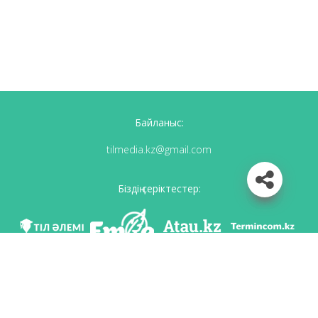
Байланыс:
tilmedia.kz@gmail.com
Біздің серіктестер:
Біз әлеуметттік желілерде