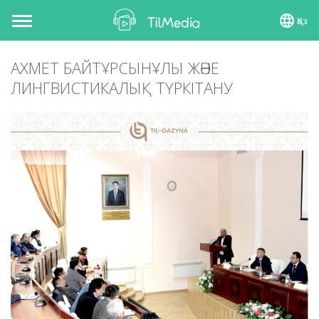
Қаз
Toggle
navigation
АХМЕТ БАЙТҰРСЫНҰЛЫ ЖӘНЕ
ЛИНГВИСТИКАЛЫҚ ТҮРКІТАНУ