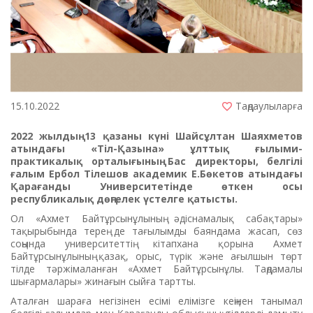
15.10.2022
Таңдаулыларға
2022 жылдың 13 қазаны күні Шайсұлтан Шаяхметов
атындағы «Тіл-Қазына» ұлттық ғылыми-
практикалық орталығының Бас директоры, белгілі
ғалым Ербол Тілешов академик Е.Бөкетов атындағы
Қарағанды Университетінде өткен осы
республикалық дөңгелек үстелге қатысты.
Ол «Ахмет Байтұрсынұлының әдіснамалық сабақтары»
тақырыбында терең де тағылымды баяндама жасап, сөз
соңында университеттің кітапхана қорына Ахмет
Байтұрсынұлының қазақ, орыс, түрік және ағылшын төрт
тілде тәржімаланған «Ахмет Байтұрсынұлы. Таңдамалы
шығармалары» жинағын сыйға тартты.
Аталған шараға негізінен есімі елімізге кеңінен танымал