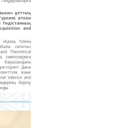
Таңдаулыларға
азына» ұлттық
үркия) өткен
 Үндістанның
uisition and
«Қазақ тілінің
нбалы сипаты»
and Theoretical
ық симпозиумға
 барысындағы
 докторант Дана
ленттілік және
nal Valence and
мдерінің берілу
ынды.