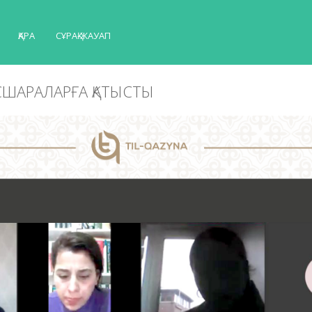
ҚАРА
СҰРАҚ-ЖАУАП
ІСШАРАЛАРҒА ҚАТЫСТЫ