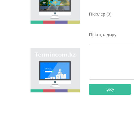
мақсаты - еліміздің
өңірлеріндегі көше,
елдімекен,
Пікірлер (0)
мекемелер мен түрлі
нысандарға берілген
атауларды жинақтап,
Пікір қалдыру
қазақ
ономастикасының
біртұтас жүйесін жасау
арқылы
"Termincom.kz" сайты
ономастикалық
- қазақ
атауларды
терминологиясын
біріздендіру.
жүйелеуге,
терминологиялық
қорды толықтыруға,
терминдерді және
Қосу
атауларды қазақ
тілінің нормаларына
сәйкес реттеуге үлес
қосады. Осы мақсатты
орындау үшін сайтта
осы уақытқа дейін
терминдердің
барлығы қамтылған.