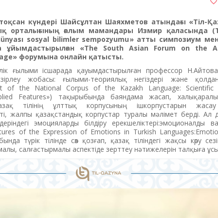
лтоқсан күндері Шайсұлтан Шаяхметов атындағы «Тіл-Қ
ық орталығының ғалым мамандары Измир қаласында (Т
dünyası sosyal bilimler sempozyumu
» атты симпозиум мен
 ұйымдастырылған «The South Asian Forum on the Acq
guage» форумына онлайн қатысты.
лік ғылыми ісшарада қауымдастырылған профессор Н.Айтова 
зірлеу жобасы: ғылыми-теориялық негіздері және қолда
t of the National Corpus of the Kazakh Language: Scientific 
plied Features») тақырыбында баяндама жасап, халықарал
азақ тілінің ұлттық корпусының ішкорпустарын жасау
істі, жалпы қазақстандық корпустар туралы мәлімет берді. Ал
деріндегі эмоцияларды білдіру ерекшеліктері:эмоционалды ва
tures of the Expression of Emotions in Turkish Languages:Emotio
ында түрік тілінде сөз қозғап, қазақ тіліндегі жақсы көру сезі
алы, салғастырмалы аспектіде зерттеу нәтижелерін талқыға ұс