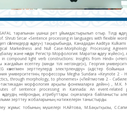
SAFAL тарапынан үшінші рет ұйымдастырылып отыр. Тілді өңде
Shruti Sircar «Sentence processing in languages with flexible word
рдегі сөйлемдерді өңдеу») тақырыбында, Канададан Aaditya Kulkarni
ical Markedness and Null Case-Morphology: Processing Agreem
алау және нөлдік Регистр-Морфология: Маратхи өңдеу жүйесі»),
in compound light verb constructions: Insights from Hindi» («Негіз
 жағдайын есептеу (хинди тілі негізінде)»), Георгия универси
G көмегімен зерттеулерді электрлендіру» (әдістер бойынша 
ия университетінің профессоры Меgha Sundara «Keynote 2 - Ho
actics, through morphology, to phonemes» («Лейтмотив 2 - Сәбиле
отактикадан морфология арқылы фонемаларға дейін») , M.K. Ni
butes of sentence processing in Kannada: An event-related p
і өңдеудің нейрондық атрибуттары: оқиғаларға байланысты әле
ылыми зерттеу жобаларының нәтижелерін таныстырды.
леу жұмыс тобының мүшелері Н.Айтова, М.Бақытқызы, С.Сапи