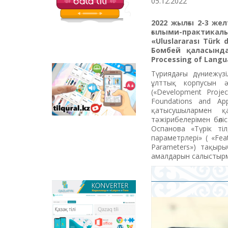
05.12.2022
балаларға арналған
қызықты тапсырмалар
2022 жылғы 2-3 же
мен қазақ тіліндегі
ғылыми-практикал
отандық
«
Uluslararası Türk 
анимациялық
Бомбей қаласында
фильмдер
Processing of Lan
орналастырылған.
Түриядағы дүниежүзі
Tilqural.kz –
ұлттық корпусын ә
мемлекеттік тілді
(«Development Projec
деңгейлеп үйренуге
Foundations and Ap
арналған веб-
қатысушылармен қ
сервис. Сайтта А1
тәжірибелерімен бөл
деңгейі бойынша
Оспанова «Түрік тіл
жаңа әліпби мен
параметрлері» ( «Fea
емле ережелерін
Parameters») тақырыб
жазу, оқуды
амалдарын салыстырм
меңгертуге арналған
онлайн курс
орналастырылған.
Qazlatyn.kz –
мәтіндерді кирилден
латынға және төте
жазуға онлайн түрде