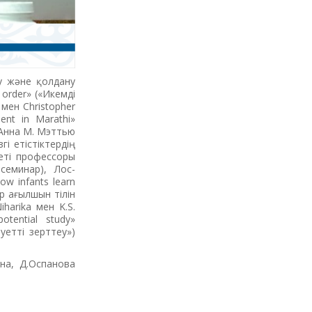
у және қолдану
 order» («Икемді
 мен Christopher
ent in Marathi»
 Анна М. Мэттью
гі етістіктердің
теті профессоры
семинар), Лос-
w infants learn
р ағылшын тілін
harika мен K.S.
otential study»
уетті зерттеу»)
на, Д.Оспанова