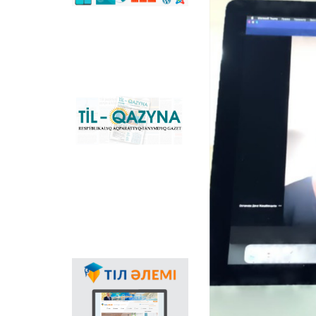
сәйкестендіретін
көпфункционалды
конвертер және
Қазақстандағы латын
графикасына көшу
үдерісін сүйемелдейтін
негізгі ұлттық портал.
Конвертер
бағдарламасының
«Til-Qazyna»
Windows-қа арналған
республикалық
offline-нұсқасын, MS
ақпараттық-танымдық
Office пакетіне
газеті
арналған
қосымшаларды,
плагиндерді және
Android, iOS
платформаларына
арналған мобильді
қосымшаларын жүктеп
алуға болады.
Мемлекеттік тілдің
қолданыс аясының
кеңеюінде ғаламтор
арқылы тілді