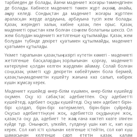
тәрбиеден де болады, йағни мәдениет жоғары-төмендігінен
де болады. Көбінесе мәдениеті төмен жұрт ақкөңіл, анайы,
аңқау келеді. Сондықтан да мәдениет жоғары жұртпен
араласқан жерде алдауына, арбауына түсіп жем болады.
Қазақ жеріндегі халық көбіне қазақ пен орыс. Қазақ
мәдениеті орыстан кем болған соң жем болатыны шексіз. Ол
жем болудан мәдениеті жетілгенше құтылмайды. Қазақ жем
болудан түбінде декірет қуатымен құтылмайды, мәдениет
қуатымен құтылады.
Үкімет тарапынан қазақтың кәзіргі күтетін көмегі - мәдениеті
жетілгенше басқалардың зорлығынан қорғау, мәдениеті
көтерілуіне қолдан келген жәрдемін айамау. Солай болған
соң қазақ үкіметі құр декіретін көбейтумен бола бермей,
қазақтың мәдениетін күшейту жағына көз салып, көбірек
күшін жұмсау керек.
Мәдениет күшейеді өнер-білім күшімен, өнер-білім күшейеді
оқумен. Оқу ісі сабақтас әдебиетпен. Оқу әдебиетті
күшейтеді, әдебиет оқуды күшейтеді. Оқу мен әдебиет бірін-
бірі қолдап, бірін-бірі көтермелеп, бірін-бірін сүйрейді.
Оқусыз әдебиеттің күні жоқ, әдебиетсіз оқудың күні жоқ,
қазақта оқу да, әдебиет те жаңа ғана көктеп көзге ілінген
күйде тұр. Оның өсіп, үлкейіп, гүлденуі үшін көп іс, көп күш
керек. Сол көп істі қолынан келгенше істейтін, сол көп күш
шамасынан келгенше сарп ететін қазақ қалам