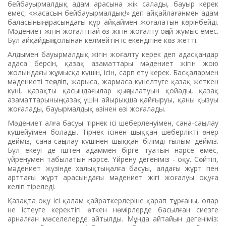
бейбауырмалдық адам арасына жік салады, бауыр керек
емес, «жасасын бейбауырмалдық!» деп айқайлағанмен адам
баласының арасындағы құр айқаймен жоғалатын көрінбейді.
Мәдениет жігін жоғалтпай өз жігін жоғалту оңай жұмыс емес.
Бұл айқайдың қолынан келмейтін іс екендігіне көз жетті.
Алдымен бауырмалдық жігін жоғалту керек деп адасқандар
адаса берсін, қазақ азаматтары мәдениет жігін жою
жолындағы жұмысқа күшін, ісін, сарп ету керек. Басқалармен
мәдениеті теңеліп, жарыса, жармаса күнелтуге қазақ жеткен
күні, қазақты қасындағылар қыңсылатуын қойады, қазақ
азаматтарының қазақ үшін айырықша қайғыруы, қаны қызуы
жоғалады, бауырмалдық өзінен өзі жоғалады.
Мәдениет алға басуы тірнек ісі шеберленуімен, сана-саңылау
күшейуімен болады. Тірнек ісінен шыққан шеберлікті өнер
дейміз, сана-саңылау күшінен шыққан білімді ғылым дейміз.
Бұл екеуі де іштен адаммен бірге туатын нәрсе емес,
үйренумен табылатын нәрсе. Үйрену дегеніміз - оқу. Сөйтіп,
мәдениет жүзінде халықтың алға басуы, алдағы жұрт пен
арттағы жұрт арасындағы мәдениет жігі жоғалуы оқуға
келіп тіреледі.
Қазақта оқу ісі қалам қайраткерлеріне қарап тұрғаны, олар
не істеуге керектігі өткен нөмірлерде басылған сиезге
арналған мәселелерде айтылды. Мұнда айтайын дегеніміз: