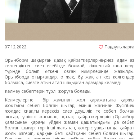
07.12.2022
Таңдаулыларға
Орынборға шақырған қазақ қайраткерлерінің сиезі адам аз
келгендіктен сиез есебінде болмай, кішкентай ғана кеңес
түрінде болып өткені озған нөмірлерінде жазылды.
Орынборда отырғандар, о жақ, бұ жақтан кез келгендер
болмаса, сиезге атын атап шақырған адамдар келмеді.
Келмеу себептерін түрлі жоруға болады.
Келмеулеріне бір жағынан жол қаражатына қаржы
жоқтығы себеп болған шығар; екінші жағынан Жүсіпбек
жолдас сиақты керексіз сиез деушілік те себеп болған
шығар; үшінші жағынан, қазақ қайраткерлерінің Орынбор
қаласынан қараңғы үйден жаман қашатындығы да себеп
болған шығар; төртінші жағынан, өзгеріс уақытында қайрат
жолы өзгеріп, қарқын беті қайтқаны себеп болған шығар.
Бұл көп «шығардың» ішінде көбінен себеп болатыны екі