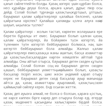
қағып сөйлетпейтін болды. Қазақ өзгеріс үшін құрбан болса,
несі құрайды деуші болса, арқаға қағып, дұрыс пікір осы
дейді. Солай болып тұрғанда қазақтың жұртшыл, ұлтшыл,
бауырмал қалам қайраткерлері қалайша белсеніп, қалам
қайратына кіріспек? Қалайша қаламды қолға алуға көңілі
шауып, ықыласы түспек?
Қалам қайраткері - жолын тастап, көрінген жолаушыға ере
беретін бұралқы ит емес. Бауырмал болып қалған қазақ
қалам қайраткерлері, йа бойаумен түсін өзгертіп, йа
түленмен түгін өзгертіп бейбауырмал болмаса, нақ ішін
өзгертіп бейбауырмал бола алмайды. Жалғыз қалам
қайраткерлері емесқазаққа жаны ашитын, басқа азаматтар
да қазақтың басқалардан көрген кемшілігін айтпай тұра
алмайды. Оны айтып отырса, бауырмал деген сөзден құтыла
алмайды. Солай болған соң, иа бауырмал деген сөзден
қашып, бейбауырмал үкіметтің ыңғайымен болып, қазақты
басқалар пісіріп жесін, шикі жесін үндемей қарап отыру
керек: не бауырмал деген сөзді басқалар ауыр мағынада
айтса да, қазақ азаматтары ауырламай, қазақтың сөзін
қаймықпай сөйлеуі керек. Енді осыған жеттік.
Қазақ деп ауызға алмай, не болса о болсын, қараға қостық,
не көрсе көппен бірге көрер деп отыруға болар еді, егерде
қазақ мәдениеті қасындағы халықтармен бірдей болса.