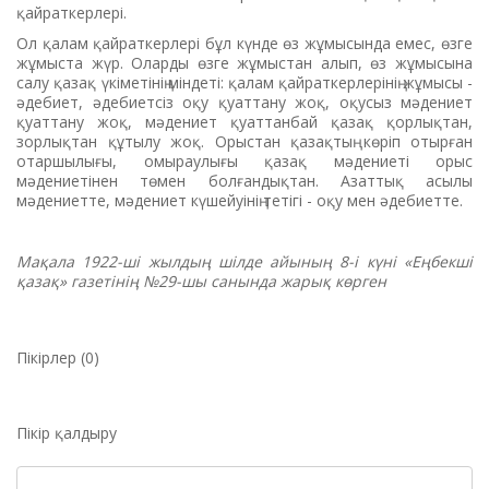
қайраткерлері.
Ол қалам қайраткерлері бұл күнде өз жұмысында емес, өзге
жұмыста жүр. Оларды өзге жұмыстан алып, өз жұмысына
салу қазақ үкіметінің міндеті: қалам қайраткерлерінің жұмысы -
әдебиет, әдебиетсіз оқу қуаттану жоқ, оқусыз мәдениет
қуаттану жоқ, мәдениет қуаттанбай қазақ қорлықтан,
зорлықтан құтылу жоқ. Орыстан қазақтың көріп отырған
отаршылығы, омыраулығы қазақ мәдениеті орыс
мәдениетінен төмен болғандықтан. Азаттық асылы
мәдениетте, мәдениет күшейуінің тетігі - оқу мен әдебиетте.
Мақала 1922-ші жылдың шілде айының 8-і күні «Еңбекші
қазақ» газетінің №29-шы санында жарық көрген
Пікірлер (0)
Пікір қалдыру