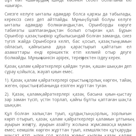
«шығар».
Сиезге келуге ынталы адамдар болса қаржы да табылады,
керексіз сиез деп айтпайды. Мұның бұлай болуы келуге
ынталы адамдар болмағандықтан, Орынборды көруге
табиғаты шаппағандықтан болып отырған қал. Бұрын
Орынбор қазақтың пікір құбылысындай болған заманда, сиез
түгілі жайда Орынборға келіп, бас қосып, қазақтың қамын
ойласып, қайғысына дауа қарастырып қайтатын ел
азаматтары енді еріншектік етіп келмей отыр деуге
болмайды. Мұның мәнісін әрірек, тереңіректен іздеу керек.
Қазақ қалам қайраткерлері қайдан туған, қашан шыққан деп
сұрау қойылса, жауап қиын емес.
1). Қазақ қалам қайраткерлері орыстың қорлық көрген, тайақ
жеген, орыстың табанында езілген жұрттан туған.
2). Қазақ қаламқайраткерлері қазақ басына қиын-қыстау
зар заман түсіп, үстін торлап, қайғы бұлты қаптаған шақта
шыққан.
Құл болған халықтан туып, құлдықтың қорлық, зорлығын
көріп отырып, қазақ қалам қайраткерлері қаламын ұлтының
ауырын жеңілту, ауырын азайту жолына жұмсамасқа мүмкін
емес; кемшілік көрген жұрттан туып, кемшіліктен құтқаруды
мақсат етіп, ылғи сол жолда жұмыс қылған қазақ қалам