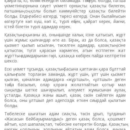
қайраты, ісі, білімі екендігін ойламады. Төңкеріс болды, патша
үкіметінің орнына саует үкіметі орнықты: қазақты билеген,
патшаның оң қолы болып кәммүнійстер қазақты билейтін
болды. Елдің төбесі өзгерді, төресі өзгерді. Онан былайғысын
өзгертуге көп күш, көп іс, түрлі еңбек, қайрат керек, йағни,
істей білетін түрлі адамдар керек.
Қазақтың оқығаны аз, оның ішінде халық ісіне қатысып, жұрт
үшін жұмыс қылғандар өте аз. Бірақ, аз да болса, қазақта
қызмет қылып ысылған, төселген адамдар, қазақтың ісіне
қатыспақ түгіл қарасын көрмеген, атын есітпеген жат
жұрттың адамдарынан гөрі, қазаққа көбірек пайда келтіретіні
шексіз.
Ескі үкімет тұсында, қазақтың басына қаптаған қара бұлттай
қалың пәле торлаған заманда, жұрт үшін, ұлт үшін қызмет
қылған, қиналған адамдарға «жұртшыл», «ұлтшыл» деген
таңба басылып, олар қораға жолатпайтын қотыр мал
сықылды шетке шығарылып, әлеумет жұмысынан аулақ
ұсталды. Қазаққа жаны ашып, қазақ сөзін сөйлеген адам
болса, оны ұлтшыл деп әдепсіздік еткен сиырдай қылатын
болды.
Төбелеске шығатын адам сиақты, төсін ұрып, тұлданып
«Жасасын бейбауырмалдық!» деген қазақ болса, қошемет
айтып, қол шапалақтап, төбесіне көтеретін болды. Қазақтың
көрген қорлығын, зорлығын айтатын адам болса, ауызға