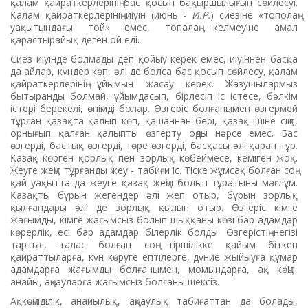
қалам қайраткерлерінің бас қосып бақыршылығын сөйлесуі.
Қалам қайраткерлерінің иіуін (июнь -
И.Р.
) сиезіне «тополаң
уақытындағы той» емес, топалаң келмеуіне амал
қарастырайық деген ой еді.
Сиез иіуінде болмады деп қойыу керек емес, иіуіннен басқа
да айлар, күндер көп, әлі де болса бас қосып сөйлесу, қалам
қайраткерлерінің ұйымын жасау керек. Жазушылармыз
бытыранды болмай, ұйымдасып, бірлесіп іс істесе, бәлкім
істері берекелі, өнімді болар. Өзгеріс болғанымен өзгермей
тұрған қазақта қалып көп, қашаннан бері, қазақ ішіне сіңіп,
орнығып қалған қалыпты өзгерту оңды нәрсе емес. Бас
өзгерді, бастық өзгерді, төре өзгерді, басқасы әлі қарап тұр.
Қазақ көрген қорлық пен зорлық көбеймесе, кеміген жоқ.
Жеуге жеңіл тұрғанды жеу - табиғи іс. Тіске жұмсақ болған соң,
қай уақытта да жеуге қазақ жеңіл болып тұратыны мағлұм.
Қазақты бұрын жегендер әлі жеп отыр, бұрын зорлық
қылғандары әлі де зорлық қылып отыр. Өзгеріс кімге
жағымды, кімге жағымсыз болып шыққаны көзі бар адамдар
көрерлік, есі бар адамдар білерлік болды. Өзгерістің негізі
тартыс, талас болған соң тіршілікке қайым біткен
қайраттыларға, күн көруге ептілерге, дүние жыйыуға құмар
адамдарға жағымды болғанымен, момындарға, ақ көңіл,
анайы, аңқауларға жағымсыз болғаны шексіз.
Ақкөңілділік, анайылық, аңқаулық табиғаттан да болады,