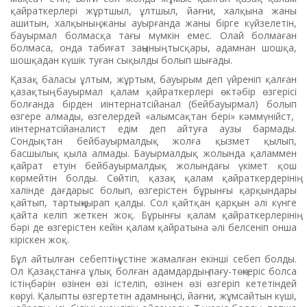
қайраткерлері жұртшыл, ұлтшыл, йағни, халқына жаны
ашитын, халқының жаны ауырғанда жаны бірге күйзелетін,
бауырмал болмасқа тағы мүмкін емес. Олай болмаған
болмаса, онда табиғат заңының тысқары, адамнан шошқа,
шошқадан күшік туған сықылды болып шығады.
Қазақ баласы ұлтым, жұртым, бауырым деп үйреніп қалған
қазақтың бауырмал қалам қайраткерлері өктәбір өзгерісі
болғанда бірден иінтернатсійанал (бейбауырмал) болып
өзгере алмады, өзгелердей «алымсақтан бері» кәммүнійст,
иінтернатсійаналист едім деп айтуға аузы бармады.
Сондықтан бейбауырмалдық жолға қызмет қылып,
басшылық қыла алмады. Бауырмалдық жолында қаламмен
қайрат етуін бейбауырмалдық жолындағы үкімет қош
көрмейтін болды. Сөйтіп, қазақ қалам қайраткердерінің
халінде дағдарыс болып, өзгерістен бұрынғы қарқындары
қайтып, тартыңқырап қалды. Сол қайтқан қарқын әлі күнге
қайта келіп жеткен жоқ. Бұрынғы қалам қайраткерлерінің
бәрі де өзгерістен кейін қалам қайратына әлі белсеніп онша
кіріскен жоқ.
Бұл айтылған себептің үстіне жамалған екінші себеп болды.
Ол Қазақстанға ұлық болған адамдардың лағу-төңкеріс болса
істің бәрін өзінен өзі істеліп, өзінен өзі өзгеріп кететіндей
көруі. Қалыпты өзгертетін адамның ісі, йағни, жұмсайтын күші,