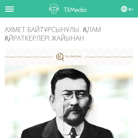
Қаз
Toggle
navigation
АХМЕТ БАЙТҰРСЫНҰЛЫ. ҚАЛАМ
ҚАЙРАТКЕРЛЕРІ ЖАЙЫНАН