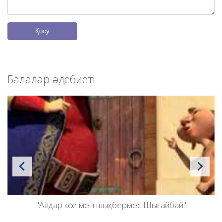
Қосу
Балалар әдебиеті
"Алдар көсе мен шықбермес Шығайбай"