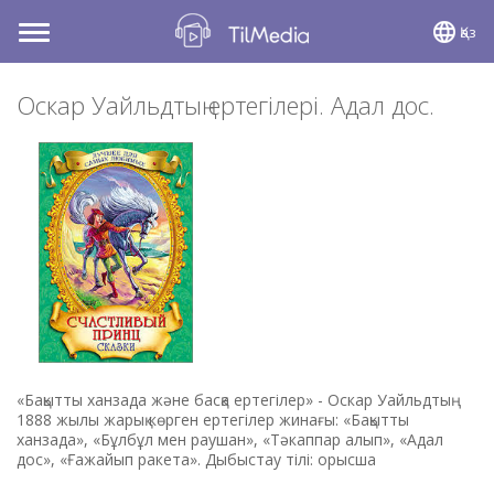
Қаз
Toggle
navigation
Оскар Уайльдтың ертегілері. Адал дос.
«Бақытты ханзада және басқа ертегілер» - Оскар Уайльдтың
1888 жылы жарық көрген ертегілер жинағы: «Бақытты
ханзада», «Бұлбұл мен раушан», «Тәкаппар алып», «Адал
дос», «Ғажайып ракета». Дыбыстау тілі: орысша