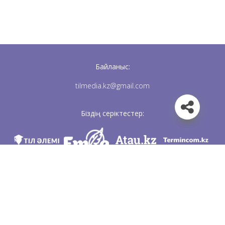
Байланыс:
tilmedia.kz@gmail.com
Біздің серіктестер:
Біз әлеуметттік желілерде