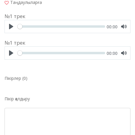
Таңдаулыларға
№1 трек
Seek
Current
00:00
time
Play
Toggl
Mute
№1 трек
Seek
Current
00:00
time
Play
Toggl
Mute
Пікірлер (0)
Пікір қалдыру