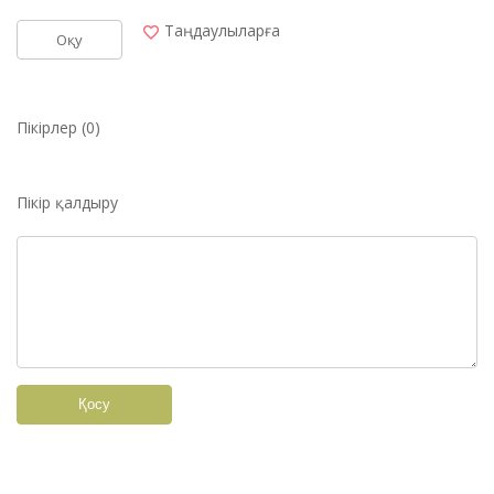
Таңдаулыларға
Оқу
Пікірлер (0)
Пікір қалдыру
Қосу