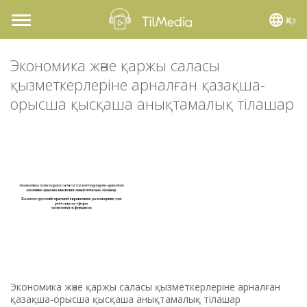
Қаз
Toggle
navigation
Экономика және қаржы саласы
қызметкерлеріне арналған қазақша-
орысша қысқаша анықтамалық тілашар
Экономика және қаржы саласы қызметкерлеріне арналған
қазақша-орысша қысқаша анықтамалық тілашар