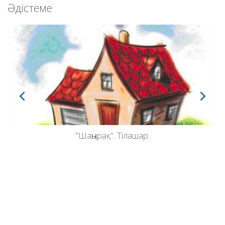
Әдістеме
"Шаңырақ". Тілашар.