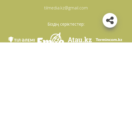
tilmedia.kz@gmail.com
Біздің серіктестер:
Біз әлеуметттік желілерде
Қосымшаны жүктеу