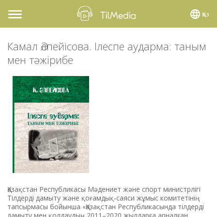
Қаз
Toggle
navigation
Камал Әлпейісова. Ілеспе аударма: таным
мен тәжірибе
Қазақстан Республикасы Мәдениет және спорт министрлігі
Тілдерді дамыту және қоғамдық-саяси жұмыс комитетінің
тапсырмасы бойынша «Қазақстан Республикасында тілдерді
дамыту мен қолдаудың 2011–2020 жылдарға арналған