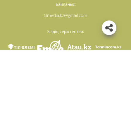
Байланыс:
tilmedia.kz@gmail.com
Біздің серіктестер:
Біз әлеуметттік желілерде
Қосымшаны жүктеу