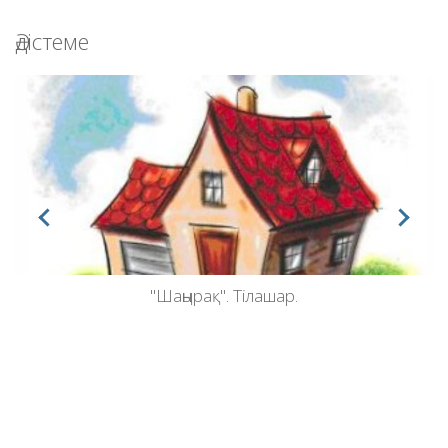
Әдістеме
"Шаңырақ". Тілашар.