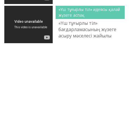
«Үш тұғырлы тіл» идеясы қалай
жүзеге аспақ
«Үш тұғырлы тіл»
бағдарламасының жүзеге
асыру мәселесі жайылы
бейне ақпарат.