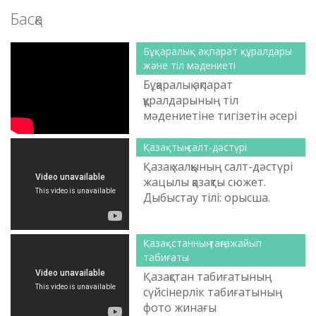
Басқа
Бұқаралық ақпарат құралдары
және тіл мәдениеті
Бұқаралық ақпарат
құралдарының тіл
мәдениетіне тигізетін әсері
жацылы видео сюжет.
Қазақтың салт-дәстүрі
Қазақ халқының салт-дәстүрі
жацылы қазақты сюжет.
Дыбыстау тілі: орысша.
Қазақстанның таңғажайып
табиғаты
Қазақстан табиғатының
сүйсінерлік табиғатының
фото жинағы