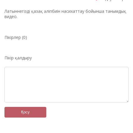
Латыннегізді қазақ әліпбиін насихаттау бойынша танымдық
видео.
Пікірлер (0)
Пікір қалдыру
Қосу