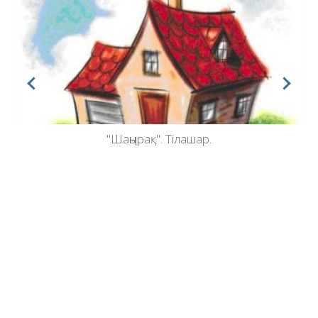
"Шаңырақ". Тілашар.