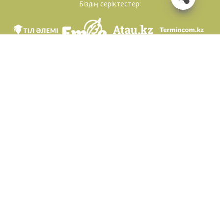
Біздің серіктестер:
Біз әлеуметттік желілерде
Қосымшаны жүктеу
Қазақстан Республикасының Білім және ғылым министрлігі Тіл саясаты
комитетінің тапсырмасы бойынша Шайсұлтан Шаяхметов атындағы «Тіл-
Қазына» ұлттық ғылыми-практикалық орталығы тарапынан әзірленді.