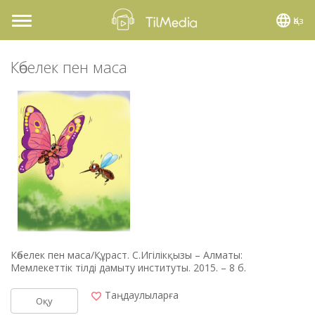
Қаз
Toggle
navigation
Көбелек пен маса
Көбелек пен маса/Құраст. С.Игілікқызы – Алматы:
Мемлекеттік тілді дамыту институты. 2015. – 8 б.
Таңдаулыларға
Оқу