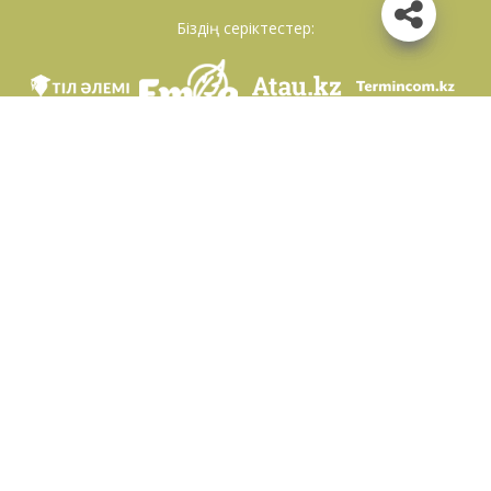
Біздің серіктестер:
Біз әлеуметттік желілерде
Қосымшаны жүктеу
Қазақстан Республикасының Білім және ғылым министрлігі Тіл саясаты
комитетінің тапсырмасы бойынша Шайсұлтан Шаяхметов атындағы «Тіл-
Қазына» ұлттық ғылыми-практикалық орталығы тарапынан әзірленді.