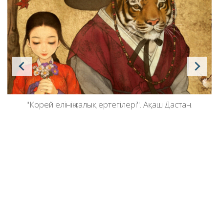
"Корей елінің халық ертегілері". Ақаш Дастан.