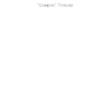
"Шаңырақ". Тілашар.