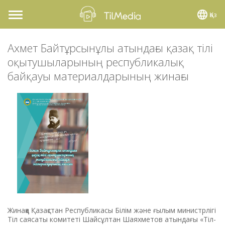
Қаз
Toggle
navigation
Ахмет Байтұрсынұлы атындағы қазақ тілі
оқытушыларының республикалық
байқауы материалдарының жинағы
Жинаққа Қазақстан Республикасы Білім және ғылым министрлігі
Тіл саясаты комитеті Шайсұлтан Шаяхметов атындағы «Тіл-