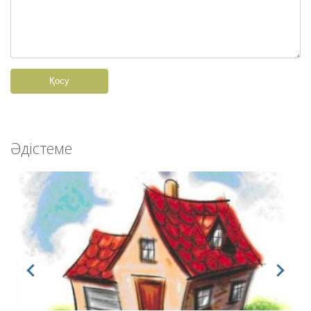
Қосу
Әдістеме