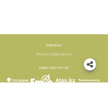
Байланыс:
tilmedia.kz@gmail.com
Біздің серіктестер:
Біз әлеуметттік желілерде