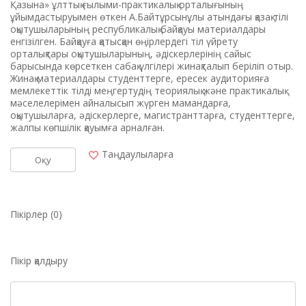
Қазына» ұлттық ғылыми-практикалық орталығының
ұйымдастыруымен өткен А.Байтұрсынұлы атындағы қазақ тілі
оқытушыларының республикалық байқауы материалдары
енгізілген. Байқауға қатысқан өңірлердегі тіл үйрету
орталықтары оқытушыларының, әдіскерлерінің сайыс
барысында көрсеткен сабақ үлгілері жинақталып беріліп отыр.
Жинақ материалдары студенттерге, ересек аудиторияға
мемлекеттік тілді меңгертудің теориялық және практикалық
мәселелерімен айналысып жүрген мамандарға,
оқытушыларға, әдіскерлерге, магистранттарға, студенттерге,
жалпы көпшілік қауымға арналған.
Таңдаулыларға
Оқу
Пікірлер (0)
Пікір қалдыру