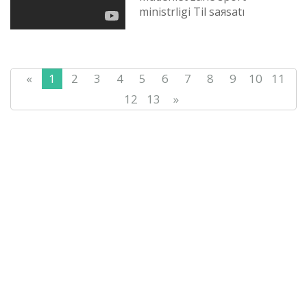
ministrlіgі Tіl saяsatı
komitetі «Tіl-Qazına» ûlttıq
ğılımi-praktikalıq ortalığınıñ...
«
1
2
3
4
5
6
7
8
9
10
11
12
13
»