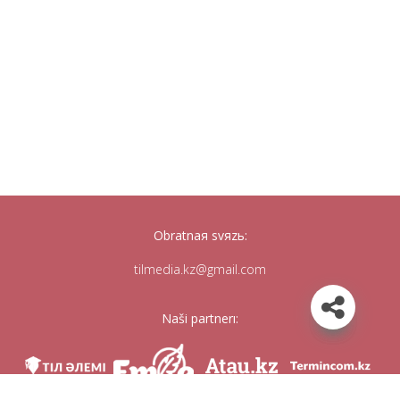
Obratnaя svяzь:
tilmedia.kz@gmail.com
Naši partnerı: