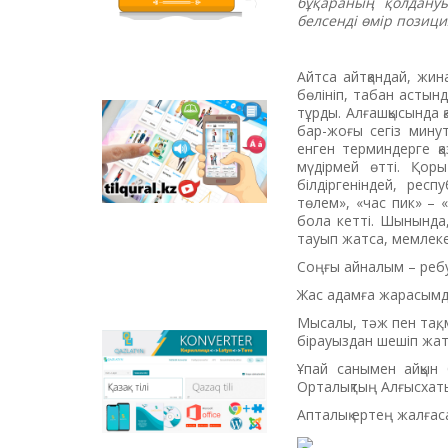
грамоте, чтению,
бұқараның қолдануы
правописанию.
белсенді өмір позици
Здесь множество
интересных
разделов, которые
Айтса айтқандай, жин
содержат
бөлініп, табан астын
увлекательные и
тұрды. Алғашқысында 
Tilqural.kz - веб-
занимательные
бар-жоғы сегіз мину
сервис для
упражнения,
енген терминдерге қа
постепенного
отечественные
мүдірмей өтті. Қоры
изучения
анимационные
білдіргеніндей, рес
государственного
фильмы на казахском
төлем», «час пик» – «
языка. На сайте
языке.
бола кетті. Шынында,
размещен онлайн
тауып жатса, мемлекет
курс уровня А1 по
Соңғы айналым – ребус
написанию нового
алфавита и
Жас адамға жарасымды 
орфографических
правил, освоению
Мысалы, тәж пен тақ, 
чтения.
бірауыздан шешіп жат
Qazlatyn.kz -
Ұпай санымен айқын 
многофункциональный
Орталықтың Алғысхат
конвертер, который
выполняет функции
Апталық ертең жалғас
перевода текста с
кириллицы на