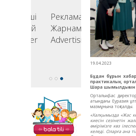
ргізуші
Реклама
едущий
Жарнама
esenter
Advertising
19.04.2023
Бұдан бұрын хаба
практикалық ортал
Шара шымылдығын «
Орталық Бас директор
атындағы Еуразия ұлт
На сайте «Balatili.kz»
мазмұнына тоқталды.
представлены
разнообразные
«Халқымызда «Жас кел
задания и
киесін сезінетін жа
упражнения для
өмірімізге көз ілес
обучения детей
келеді. Оларға ана т