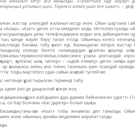
на айналып кетуі аса маңызды. «Талаптыға нұр жауар» де
яларыңыз ұлтымыз үшін, Тәуелсіз еліміз үшін өте қажет»,
–
деді
алған жастар әлекедей жаланып-ақ тұр екен. Ойын шартына сай 
да «Алаш», «Азат» деген атты иемденіп алды. Интеллектуалды о
қатысушылардың ұялы телефондарына алдын ала дайындалған сұра
ттың ішінде жауап беру талап етілді. Ойынның келесі кезеңін
зақ тілінде балама табу қажет еді. Жалындаған жігерлі жастар 
тындылау кезінде белгілі ғалымдардан құралған қазылар алқа
публикалық терминологиялық комиссияға ұсына алатындай «про
қауырт, қарбалас шақ», «игнор» – «әдейі елемеу» деген сияқты әд
 әр қазақ жасы өзінің ана тілінің тазалығы үшін осындай орамды 
тік тілдің мәртебесі одан сайын асқақтай түспей ме.
 негізінде құрастырылған терминді табу.
әдемі әзіл де ұшыраспай қалған жоқ.
медициналық құрал-жабдық пен дәрі-дәрмек бейнеленген суретті «
са, ол бар болғаны «Бас дәрігер» болып шықты.
басымдық танытқан «Азат» тобы жеңімпаз деп танылды. Ойын
ымен және ойынның арнайы медалімен марапатталды.
ады.