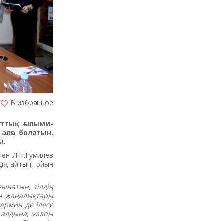
В избранное
лттық ғылыми-
алға болатын.
ы.
ген Л.Н.Гумилев
дің айтып, ойын
ғынатын, тілдің
ым жаңалықтары
термин де ілесе
з алдына, жалпы