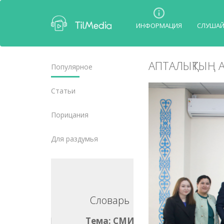
ИНФОРМАЦИЯ
СЛУША
АПТАЛЫҚТЫҢ А
Популярное
Статьи
Порицания
Для раздумья
ловарь
Словарь
ма: СМИ
Тема: СМИ