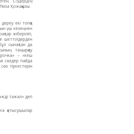
ген, Сіздердің
 Лиза Қожаққызы.
дереу екі топқа
йын үш кезеңнен
қтар жіберіліп,
де шеттілдерден
бұл сынақтан да
сының таңырқау
срочка» – «кеш
емі сөздер пайда
сөз тіркестерін
Тәжді тажал» деп
ға қатысушылар