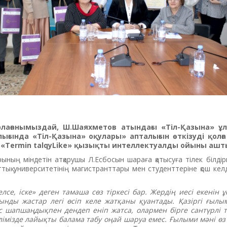
рлағанымыздай, Ш.Шаяхметов атындағы «Тіл-Қазына» ұ
ығында «Тіл-Қазына» оқулары» апталығын өткізуді қолға 
Termin talqyLike» қызықты интеллектуалды ойыны ашт
ының міндетін атқарушы Л.Есбосын шараға қатысуға тілек білдір
тық университетінің магистранттары мен студенттеріне қош кел
се, іске» деген тамаша сөз тіркесі бар. Жердің иесі екенін ұ
лынды жастар легі өсіп келе жатқаны қуантады. Қазіргі ғыл
пес шапшаңдықпен дендеп еніп жатса, олармен бірге сантүрлі 
ілімізде лайықты балама табу оңай шаруа емес. Ғылыми мәні ө