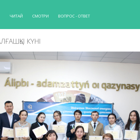
Й
ЧИТАЙ
СМОТРИ
ВОПРОС - ОТВЕТ
ЛҒАШҚЫ КҮНІ