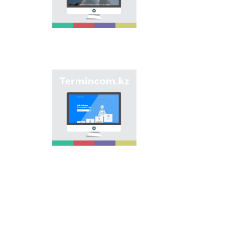
является унификация
ономастических
названий путем
сбора информации о
названиях улиц,
населенных пунктов
и различных
объектов в регионах
страны и создания
Сайт «termincom.kz»
единой базы
вносит вклад в
казахской
систематизацию
ономастики.
казахской
терминологии,
пополнение
терминологического
запаса, приведение
терминов и
названий в
соответствие с
нормами казахского
языка. Для
достижения этой
цели на сайте даются
все термины.