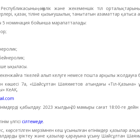
Республикасының өңірлік және жекеменшік тіл орталықтарыны
керлері, қазақ тіліне қызығушылық танытатын азаматтар қатыса 
 5 номинация бойынша марапатталады:
ор;
йнеролик;
бейнеролик;
екше ықыласы.
 мекенжайға тікелей алып келуге немесе пошта арқылы жолдауға 
н көшесі 7а, «Шайсұлтан Шаяхметов атындағы «Тіл-Қазына» 
ы» КеАҚ.
ail.com
інімдерді қабылдау: 2023 жылдың 20 мамыры сағат 18:00-ге дейін
інім үлгісі
сілтемеде
.
, көрсетілген мерзімнен кеш ұсынылған өтінімдер қазылар алқа
иалдарды іріктеу және қазылар қарауына ұсыну Шайсұлтан Шая