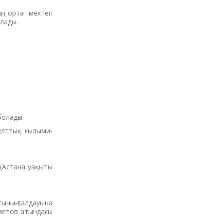
ң, орта мектеп
алады.
болады.
ұлттық ғылыми-
 (Астана уақыты
сының талдауына
хметов атындағы