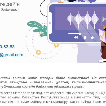
ликасы Ғылым және жоғары білім министрлігі Тіл сая
тов атындағы «Тіл-Қазына» ұлттық ғылыми-практика
еспубликалық онлайн байқауын ұйымдастырады.
млекеттік тілде үздік подкаст әзірлеген тіл үйренушілерді анықт
аттау арқылы Қазақстан Республикасында мемлекеттік тілді қ
мемлекеттік тілде сөйлеуге ынталандыру, қазақ тіліндегі контен