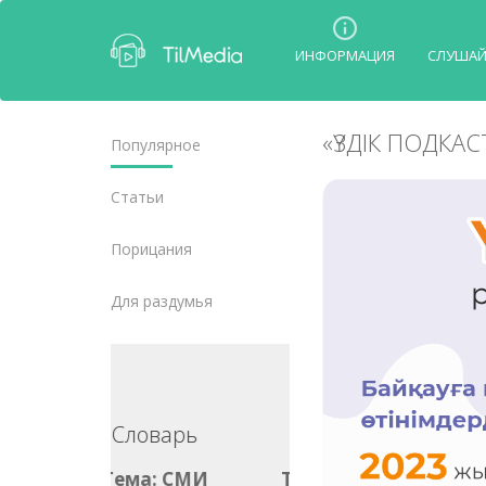
ИНФОРМАЦИЯ
СЛУША
«ҮЗДІК ПОДК
Популярное
Статьи
Порицания
Для раздумья
ловарь
Словарь
ма: СМИ
Тема: СМИ