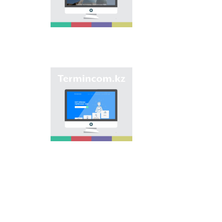
является унификация
ономастических
названий путем
сбора информации о
названиях улиц,
населенных пунктов
и различных
объектов в регионах
страны и создания
Сайт «termincom.kz»
единой базы
вносит вклад в
казахской
систематизацию
ономастики.
казахской
терминологии,
пополнение
терминологического
запаса, приведение
терминов и
названий в
соответствие с
нормами казахского
языка. Для
достижения этой
цели на сайте даются
все термины.