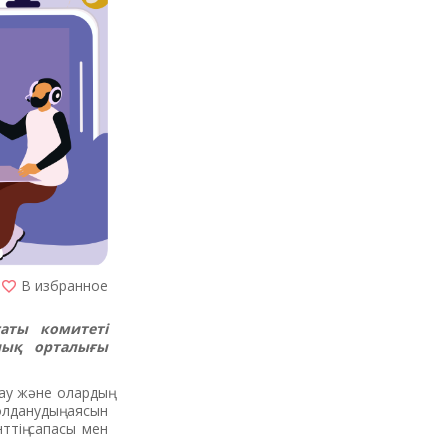
В избранное
саты комитеті
лық орталығы
ау және олардың
олданудың аясын
ттің сапасы мен