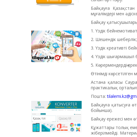
грамоте, чтению,
правописанию.
Байқауға Қазақстан 
Здесь множество
мұғалімдері мен әдіс
интересных
Байқау қатысушылары
разделов, которые
содержат
1. Үздік бейнемотиват
увлекательные и
Tilqural.kz - веб-
занимательные
2. Шешендік шеберлік;
сервис для
упражнения,
3. Үздік креативті бе
постепенного
отечественные
изучения
анимационные
4. Үздік шығармашыл 
государственного
фильмы на казахском
5. Көрермендердің ер
языка. На сайте
языке.
размещен онлайн
Өтінімді көрсетілген
курс уровня А1 по
написанию нового
Астана қаласы Саура
алфавита и
практикалық орталығ
орфографических
Пошта:
tilalemi.kz@gm
правил, освоению
чтения.
Байқауға қатысуға өт
Qazlatyn.kz -
бойынша).
многофункциональный
Байқау ережесі мен өт
конвертер, который
выполняет функции
Құжаттары толық емес
перевода текста с
жіберілмейді. Матер
кириллицы на