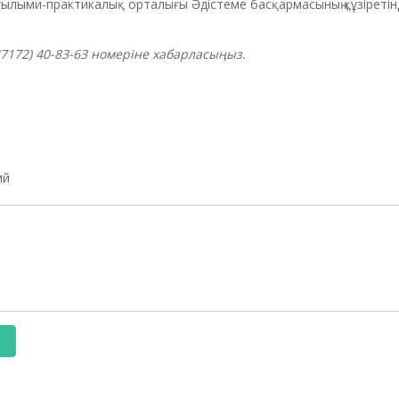
ғылыми-практикалық орталығы Әдістеме басқармасының құзіретін
(7172) 40-83-63 номеріне хабарласыңыз.
ий