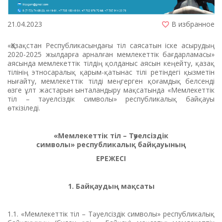
21.04.2023
В избранное
«Қазақстан Республикасындағы тіл саясатын іске асырудың
2020-2025 жылдарға арналған мемлекеттік бағдарламасы»
аясында мемлекеттік тілдің қолданыс аясын кеңейту, қазақ
тілінің этносаралық қарым-қатынас тілі ретіндегі қызметін
нығайту, мемлекеттік тілді меңгерген қоғамдық белсенді
өзге ұлт жастарын ынталандыру мақсатында «Мемлекеттік
тіл – тәуелсіздік символы» республикалық байқауы
өткізіледі.
«
Мемлекеттік тіл – Тәуелсіздік
символы»
республикалық байқауының
ЕРЕЖЕСІ
1. Байқаудың мақсаты
1.1. «Мемлекеттік тіл – Тәуелсіздік символы» республикалық