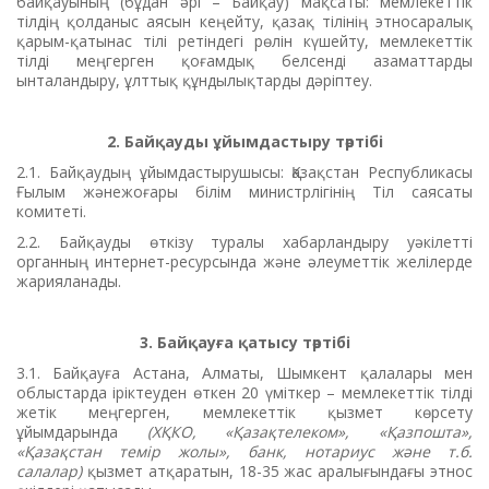
байқауының (бұдан әрі – Байқау) мақсаты: мемлекеттік
тілдің қолданыс аясын кеңейту, қазақ тілінің этносаралық
қарым-қатынас тілі ретіндегі рөлін күшейту, мемлекеттік
тілді меңгерген қоғамдық белсенді азаматтарды
ынталандыру, ұлттық құндылықтарды дәріптеу.
2. Байқауды ұйымдастыру тәртібі
2.1. Байқаудың ұйымдастырушысы: Қазақстан Республикасы
Ғылым жәнежоғары білім министрлігінің Тіл саясаты
комитеті.
2.2. Байқауды өткізу туралы хабарландыру уәкілетті
органның интернет-ресурсында және әлеуметтік желілерде
жарияланады.
3.
Байқауға қатысу тәртібі
3.1. Байқауға Астана, Алматы, Шымкент қалалары мен
облыстарда іріктеуден өткен 20 үміткер – мемлекеттік тілді
жетік меңгерген, мемлекеттік қызмет көрсету
ұйымдарында
(ХҚКО, «Қазақтелеком», «Қазпошта»,
«Қазақстан темір жолы», банк, нотариус және т.б.
салалар)
қызмет атқаратын, 18-35 жас аралығындағы этнос