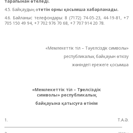
тарапынан өтеледі.
4.5. Байқаудың ө
тетін орны қосымша хабарланады.
4.6.
Байланыс телефондары: 8 (7172) 74-05-23, 44-19-81, +7
705 150 49 94, +7 702 976 70 68, +7 707 914 20 78.
«Мемлекеттік тіл – Тәуелсіздік символы»
республикалық байқауын өткізу
жөніндегі ережеге қосымша
«Мемлекеттік тіл – Тәуелсіздік
символы»
республикалық
байқауына қатысуға өтінім
1. Т.А.Ә.
__________________________________________________________________