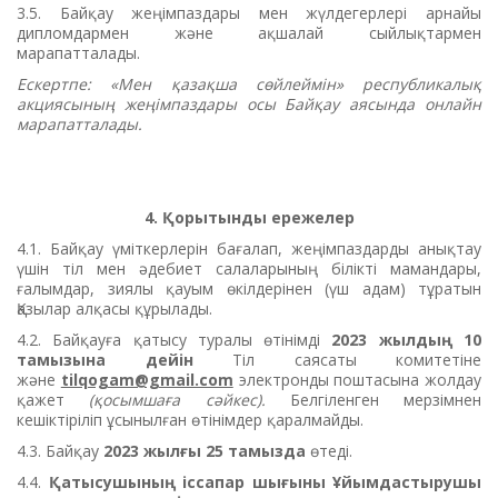
3.5. Байқау жеңімпаздары мен жүлдегерлері арнайы
дипломдармен және ақшалай сыйлықтармен
марапатталады.
Ескертпе: «Мен қазақша сөйлеймін» республикалық
акциясының жеңімпаздары осы Байқау аясында онлайн
марапатталады.
4. Қорытынды ережелер
4.1. Байқау үміткерлерін бағалап, жеңімпаздарды анықтау
үшін тіл мен әдебиет салаларының білікті мамандары,
ғалымдар, зиялы қауым өкілдерінен (үш адам) тұратын
Қазылар алқасы құрылады.
4.2. Байқауға қатысу туралы өтінімді
2023 жылдың 10
тамызына дейін
Тіл саясаты комитетіне
және
tilqogam@gmail.com
электронды поштасына жолдау
қажет
(қосымшаға сәйкес).
Белгіленген мерзімнен
кешіктіріліп ұсынылған өтінімдер қаралмайды.
4.3. Байқау
2023 жылғы 25 тамызда
өтеді.
4.4.
Қатысушының іссапар шығыны Ұйымдастырушы