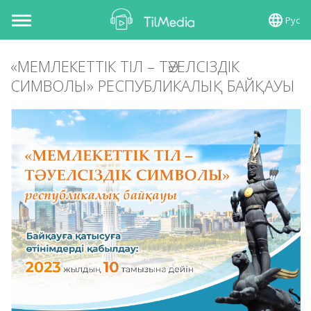
Рус
Toggle
navigation
«МЕМЛЕКЕТТІК ТІЛ – ТӘУЕЛСІЗДІК
СИМВОЛЫ» РЕСПУБЛИКАЛЫҚ БАЙҚАУЫ