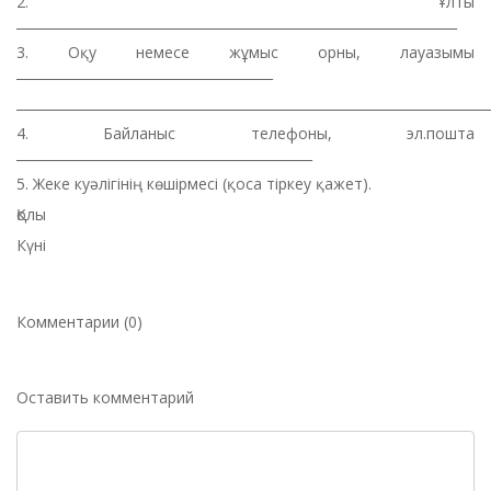
2. Ұлты
___________________________________________________________________
3. Оқу немесе жұмыс орны, лауазымы
_______________________________________
________________________________________________________________________
4. Байланыс телефоны, эл.пошта
_____________________________________________
5. Жеке куәлігінің көшірмесі (қоса тіркеу қажет).
Қолы
Күні
Комментарии (0)
Оставить комментарий