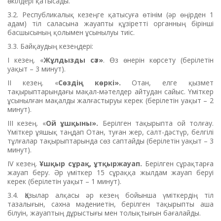
өкілдері қатысады.
3.2. Республикалық кезеңге қатысуға өтінім (әр өңірден 1
адам) тіл саласына жауапты құзіретті органның бірінші
басшысының қолымен ұсынылуы тиіс.
3.3. Байқаудың кезеңдері:
І кезең. «
Жұлдызды сәт»
. Өз өнерін көрсету (берілетін
уақыт – 3 минут).
ІІ кезең. «
Сөздің көркі».
Отан, елге қызмет
тақырыптарындағы мақал-мәтелдер айтудан сайыс. Үміткер
ұсынылған мақалды жалғастыруы керек (берілетін уақыт – 2
минут).
ІІІ кезең. «
Ой ұшқыны».
Берілген тақырыпта ой толғау.
Үміткер ұяшық таңдап Отан, туған жер, салт-дәстүр, белгілі
тұлғалар тақырыптарында сөз саптайды (берілетін уақыт – 3
минут).
IV кезең.
Ұшқыр сұрақ, ұтқыржауап.
Берілген сұрақтарға
жауап беру. Әр үміткер 15 сұраққа жылдам жауап беруі
керек (берілетін уақыт – 1 минут).
3.4. Қазылар алқасы әр кезең бойынша үміткердің тіл
тазалығын, сахна мәдениетін, берілген тақырыпты аша
білуін, жауаптың дұрыстығы мен толықтығын бағалайды.