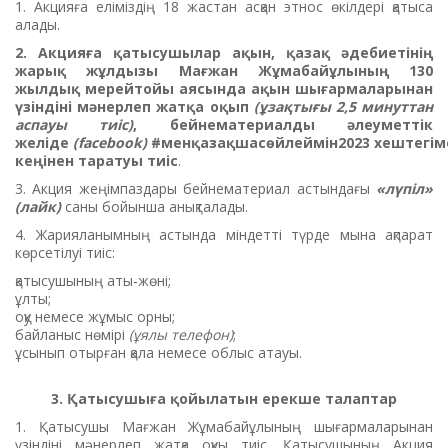
1. Акцияға еліміздің 18 жастан асқан этнос өкілдері қатыса
алады.
2. Акцияға қатысушылар ақын, қазақ әдебиетінің
жарық жұлдызы Мағжан Жұмабайұлының 130
жылдық мерейтойы аясында ақын шығармаларынан
үзіндіні мәнерлеп жатқа оқып
(ұзақтығы 2,5 минуттан
аспауы тиіс)
, бейнематериалды әлеуметтік
желіде
(facebook)
#менқазақшасөйлеймін2023 хештегім
кеңінен таратуы тиіс
.
3. Акция жеңімпаздары бейнематериал астындағы
«лүпіл»
(лайк)
саны бойынша анықталады.
4. Жарияланымның астында міндетті түрде мына ақпарат
көрсетілуі тиіс:
қатысушының аты-жөні;
ұлты;
оқу немесе жұмыс орны;
байланыс нөмірі
(ұялы телефон)
;
ұсынып отырған қала немесе облыс атауы.
3. Қатысушыға қойылатын ерекше талаптар
1. Қатысушы Мағжан Жұмабайұлының шығармаларынан
үзіндіні мәнерлеп жатқа оқуы тиіс. Қатысушының Акция