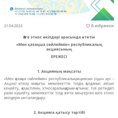
21.04.2023
В избранное
Өзге этнос өкілдері арасында өтетін
«Мен қазақша сөйлеймін» республикалық
акциясының
ЕРЕЖЕСІ
1. Акцияның мақсаты
«Мен қазақша сөйлеймін» республикалық акциясын
(одан әрі –
Акция)
өткізу мақсаты: мемлекеттік тілдің қолданыс аясын
кеңейту, қазақ тілінің этносаралық қарым-қатынас тілі ретіндегі
рөлін күшейту, мемлекеттік тілді жетік меңгерген өзге этнос
өкілдерін ынталандыру.
2. Акцияға қатысу тәртібі