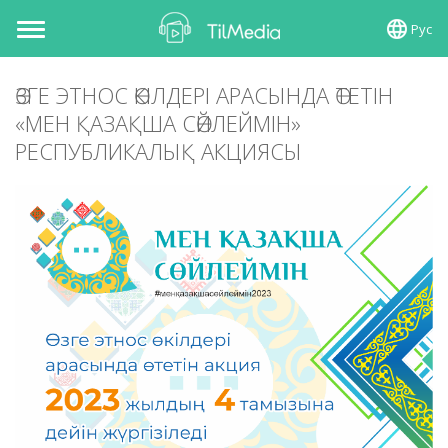
Рус
Toggle
navigation
ӨЗГЕ ЭТНОС ӨКІЛДЕРІ АРАСЫНДА ӨТЕТІН
«МЕН ҚАЗАҚША СӨЙЛЕЙМІН»
РЕСПУБЛИКАЛЫҚ АКЦИЯСЫ