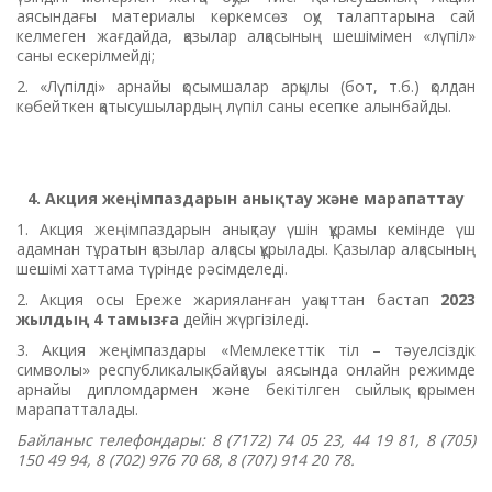
аясындағы материалы көркемсөз оқу талаптарына сай
келмеген жағдайда, қазылар алқасының шешімімен «лүпіл»
саны ескерілмейді;
2. «Лүпілді» арнайы қосымшалар арқылы (бот, т.б.) қолдан
көбейткен қатысушылардың лүпіл саны есепке алынбайды.
4. Акция жеңімпаздарын анықтау және марапаттау
1. Акция жеңімпаздарын анықтау үшін құрамы кемінде үш
адамнан тұратын қазылар алқасы құрылады. Қазылар алқасының
шешімі хаттама түрінде рәсімделеді.
2. Акция осы Ереже жарияланған уақыттан бастап
2023
жылдың 4 тамызға
дейін жүргізіледі.
3. Акция жеңімпаздары «Мемлекеттік тіл – тәуелсіздік
символы» республикалық байқауы аясында онлайн режимде
арнайы дипломдармен және бекітілген сыйлық қорымен
марапатталады.
Байланыс телефондары: 8 (7172) 74 05 23, 44 19 81, 8 (705)
150 49 94, 8 (702) 976 70 68, 8 (707) 914 20 78.