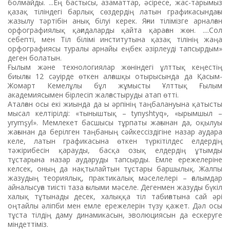
болмайды. ...Ең бастысы, азаматтар, әсіресе, жас-тарымыз
қазақ тіліндегі барлық сөздердің латын графикасындағы
жазылу тәртібін анық білуі керек. Яғни тілімізге арналған
орфографиялық қағидаларды қайта қараған жөн. ....Сол
себепті, мен Тіл білімі институтына қазақ тілінің жаңа
орфографиясы туралы арнайы еңбек әзірлеуді тапсырдым»
деген болатын.
Ғылым және технологиялар жөніндегі ұлттық кеңестің
биылғы 12 сәуірде өткен алғашқы отырысында да Қасым-
Жомарт Кемелұлы бұл жұмысты Ұлттық Ғылым
академиясымен бірлесіп жалғастыруды атап өтті.
Аталған осы екі жиында да ы әрпінің таңбалануына қатысты
мысал келтірілді: «тыныштық – tynyshtyq», «ырымшыл –
yrymşyl». Мемлекет басшысы тұрпаты жағынан да, оқылуы
жағынан да берілген таңбаның сәйкессіздігіне назар аудара
келе, латын графикасына өткен түркітілдес елдердің
тәжірибесін қарауды, басқа озық елдердің ұтымды
тұстарына назар аударуды тапсырды. Емле ережелеріне
келсек, оның да нақтылайтын тұстары баршылық. Жалпы
жазудың теориялық, практикалық мәселелері – ғалымдар
айналысуға тиісті таза ғылыми мәселе. Дегенмен жазуды бүкіл
халық тұтынады десек, халыққа тіл табиғатына сай әрі
оңтайлы әліпби мен емле ережелерін түзу қажет. Дәл осы
тұста тілдің даму динамикасын, эволюциясын да ескеруге
міндеттіміз.