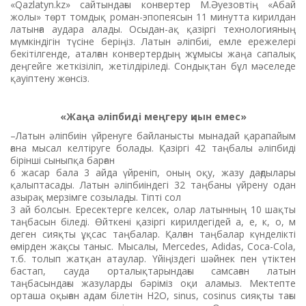
«Qazlatyn.kz» сайтындағы конвертер М.Әуезовтің «Абай
жолы» төрт томдық роман-эпопеясын 11 минутта кирилдан
латынға аудара алады. Осыдан-ақ қазіргі технологияның
мүмкіндігін түсіне беріңіз. Латын әліпбиі, емле ережелері
бекітілгенде, аталған конвертердың жұмысы жаңа сапалық
деңгейге жеткізіліп, жетілдіріледі. Сондықтан бұл мәселеде
қауіптену жөнсіз.
«Жаңа әліпбиді меңгеру қиын емес»
–Латын әліпбиін үйренуге байланысты мынадай қарапайым
ғана мысал келтіруге болады. Қазіргі 42 таңбалы әліпбиді
бірінші сыныпқа барған
6 жасар бала 3 айда үйреніп, оның оқу, жазу дағдылары
қалыптасады. Латын әліпбиіндегі 32 таңбаны үйрену одан
азырақ мерзімге созылады. Тіпті сол
3 ай болсын. Ересектерге келсек, олар латынның 10 шақты
таңбасын біледі. Өйткені қазіргі кирилдегідей а, е, к, о, м
деген сияқты ұқсас таңбалар. Қалған таңбалар күнделікті
өмірден жақсы таныс. Мысалы, Mercedes, Adidas, Coca-Сola,
т.б. толып жатқан атаулар. Үйіңіздегі шәйнек пен үтіктен
бастап, сауда орталықтарындағы самсаған латын
таңбасындағы жазуларды бәріміз оқи аламыз. Мектепте
орташа оқыған адам білетін H2O, sinus, cosinus сияқты тағы