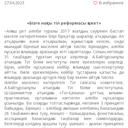
27.04.2023
В избранное
«Бізге нақты тіл реформасы қажет»
–Алғаш рет әліпби туралы 2017 жылдың сәуірінен бастап
мәселе көтерілгеннен бері бірқатар шаралар атқарылды. Ал
атқарылған және атқарылмақ жұмыстарға келсек, онда
мынадай бірнеше мәселені айтуға тиіспіз. Біріншіден, әліпби
нұсқасы ғалымдар арасында жіті сарапталды. Соның негізінде
31 таңбадан тұратын нұсқа әзірленді. А.Байтұрсынұлы
атындағы Тіл білімі институты емле ережелерін әзірледі.
Бірақ әліпби нұсқасына кейбір ғалымдар сын-ескертулер
айтты. Емле ережелерінің кейбір тұстарына қатысты да
ғалымдар арасында әртүрлі пікір бар екенін айтуға тиіспіз.
Әліпби мәселесі көтерілгелі Тіл саясаты комитетіне,
А.Байтұрсынұлы атындағы Тіл білімі институтына,
Ш.Шаяхметов атындағы «Тіл-Қазына» ұлттық ғылыми-
практикалық орталығына көптеген әліпби нұс­қалары
ұсынылды. Біз оларды топ­тастырғанда, негізінен 3 принципті
байқадық. Біріншісі ­– әліпбиді ағылшын әліпбиінің базасындағы
26 таңбамен ғана түзу, екіншісі – Халықаралық фонетикалық
ассоциация базасындағы таңбалар мен символдарды,
белгілерді қолдану арқылы түзу, үшіншісі – аралас принципке