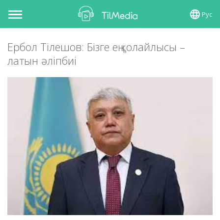
Рус
Toggle
navigation
Ербол Тілешов: Бізге ең қолайлысы –
латын әліпбиі