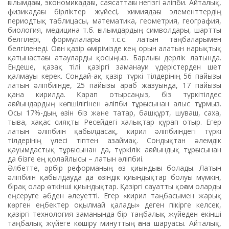
ғылымдағы, экономикадағы, саясаттағы негізгі әліпби. Айталық,
физикадағы бірліктер жүйесі, химиядағы элементтердің
периодтық таблицасы, математика, геометрия, география,
биология, медицина т.б. ғылымдардың символдары, шартты
белгілері, формулалары т.с.с. латын таңбаларымен
белгіленеді. Оған қазір өмірімізде кең орын алатын нарықтық
қатынастағы атауларды қосыңыз. Барлығы дерлік латында.
Ендеше, қазақ тілі қазіргі заманауи үдерістерден шет
қалмауы керек. Сондай-ақ қазір түркі тілдерінің 56 пайызы
латын әліпбиінде, 25 пайызы араб жазуында, 17 пайызы
қана кирилда. Қарап отырсаңыз, біз түркітілдес
ағайындардың көпшілігінен әліпби тұрғысынан алыс тұрмыз.
Осы 17%-дың өзін біз және татар, башқұрт, шуваш, саха,
тыва, хақас сияқты Ресейдегі халықтар құрап отыр. Егер
латын әліпбиін қабылдасақ, кирил әліпбиіндегі түркі
тілдерінің үлесі тіптен азаймақ. Сондықтан әлемдік
қауымдастық тұрғысынан да, түркілік ағайындық тұрғысынан
да бізге ең қолайлысы – латын әліпбиі.
Әлбетте, әрбір реформаның өз қиындығы болады. Латын
әліпбиін қабылдауда да өзіндік қиындықтар болуы мүмкін,
бірақ олар өткінші қиындықтар. Қазіргі сауатты қоғам оларды
еңсеруге әбден әлеуетті. Егер «кирил таңбасымен жарық
көрген еңбектер оқылмай қалады» деген пікірге келсек,
қазіргі технология заманында бір таңбалық жүйеден екінші
таңбалық жүйеге көшіру минуттың ғана шаруасы. Айталық,