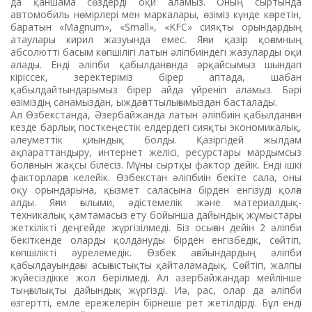
да қаншама сөздерді оқи аламыз. Оның сыртында
автомобиль нөмірлері мен маркалары, өзіміз күнде көретін,
баратын «Magnum», «Small», «KFC» сияқты орындардың
атаулары кирил жазуында емес. Яғни қазір қоғамның
абсолютті басым көпшілігі латын әліпбиіндегі жазуларды оқи
алады. Енді әліпби қабылданғанда әрқайсымыз шындап
кіріссек, зеректеріміз бірер аптада, шабан
қабылдайтындарымыз бірер айда үйреніп аламыз. Бәрі
өзіміздің санамыздан, ыждағаттылығымыздан басталады.
Ал Өзбекстанда, Әзербайжанда латын әліпбиін қабылданған
кезде барлық посткеңестік елдердегі сияқты экономикалық,
әлеуметтік қиындық болды. Қазіргідей жылдам
ақпараттандыру, интернет желісі, ресурстары мардымсыз
болғанын жақсы білесіз. Мұны сыртқы фактор дейік. Енді ішкі
факторларға келейік. Өзбекстан әліпбиін бекіте сала, оны
оқу орындарына, қызмет саласына бірден енгізуді қолға
алды. Яғни ғылыми, әдістемелік және материалдық-
техникалық қамтамасыз ету бойынша дайындық жұмыстары
жеткілікті деңгейде жүргізілмеді. Біз осыған дейін 2 әліпби
бекіткенде оларды қолдануды бірден енгізбедік, сөйтіп,
көпшілікті әурелемедік. Өзбек ағайындардың әліпби
қабылдауындағы асығыстықты қайталамадық. Сөйтіп, жалпы
жүйесіздікке жол берілмеді. Ал әзербайжандар мейлінше
тыңғылықты дайындық жүргізді. Иә, рас, олар да әліпби
өзгертті, емле ережелерін бірнеше рет жетілдірді. Бұл енді