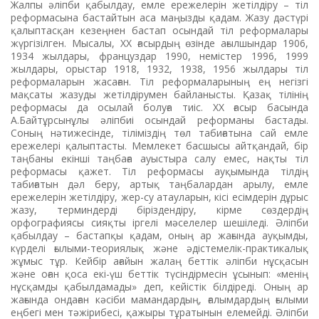
Жалпы әліпби қабылдау, емле ережелерін жетілдіру – тіл
реформасына бастайтын аса маңызды қадам. Жазу дәстүрі
қалыптасқан кезеңнен бастап осындай тіл реформалары
жүргізілген. Мысалы, ХХ ғасырдың өзінде ағылшындар 1906,
1934 жылдары, француздар 1990, немістер 1996, 1999
жылдары, орыстар 1918, 1932, 1938, 1956 жылдары тіл
реформаларын жасаған. Тіл реформаларының ең негізгі
мақсаты жазуды жетілдірумен байланысты. Қазақ тілінің
реформасы да осылай болуға тиіс. ХХ ғасыр басында
А.Байтұрсынұлы әліпбиі осындай реформаны бастады.
Соның нәтижесінде, тіліміздің төл табиғатына сай емле
ережелері қалыптасты. Мемлекет басшысы айтқандай, бір
таңбаны екінші таңбаға ауыстыра салу емес, нақты тіл
реформасы қажет. Тіл реформасы ауқымында тілдің
табиғатын дәл беру, артық таңбалардан арылу, емле
ережелерін жетілдіру, жер-су атауларын, кісі есімдерін дұрыс
жазу, терминдерді біріздендіру, кірме сөздердің
орфографиясы сияқты іргелі мәселелер шешіледі. Әліпби
қабылдау – бастапқы қадам, оның ар жағында ауқымды,
күрделі ғылыми-теориялық және әдістемелік-практикалық
жұмыс тұр. Кейбір ағайын жалаң беттік әліпби нұсқасын
және оған қоса екі-үш беттік түсіндірмесін ұсынып: «менің
нұсқамды қабылдамады» деп, кейістік білдіреді. Оның ар
жағында ондаған кәсіби мамандардың, ғалым­дардың ғылыми
еңбегі мен тәжірибесі, қажыры тұратынын елемейді. Әліпби