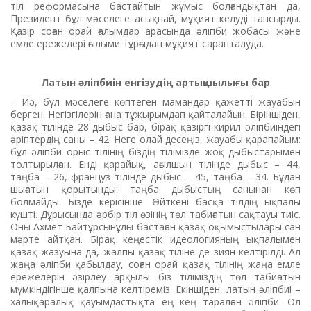
тіл реформасына бастайтын жұмыс болғандықтан да,
Президент бұл мәселеге асықпай, мұқият келуді тапсырды.
Қазір соған орай ғалымдар арасында әліпби жобасы және
емле ережелері ғылыми тұрғыдан мұқият сарапталуда.
Латын әліпбиін енгізудің артықшылығы бар
– Иә, бұл мәселеге көптеген маман­дар қажетті жауабын
берген. Негізгілерін ғана тұжы­рымдап қайталайын. Біріншіден,
қазақ тілінде 28 дыбыс бар, бірақ қазіргі кирил әліпбиіндегі
әріптердің саны – 42. Неге олай десеңіз, жауабы қарапайым:
бұл әліпби орыс тілінің біздің тілімізде жоқ дыбыстарымен
толтырылған. Енді қарайық, ағылшын тілінде дыбыс – 44,
таңба – 26, француз тілінде дыбыс – 45, таңба – 34. Бұдан
шығатын қоры­тынды: таңба дыбыстың санынан көп
болмайды. Бізде керісінше. Өйткені басқа тілдің ықпалы
күшті. Дұрысында әрбір тіл өзінің төл табиғатын сақтауы тиіс.
Оны Ахмет Байтұрсынұлы бастаған қазақ оқымыстылары сан
мәрте айтқан. Бірақ кеңестік идеологияның ықпалымен
қазақ жазуына да, жалпы қазақ тіліне де зиян келтірілді. Ал
жаңа әліпби қабылдау, соған орай қазақ тілінің жаңа емле
ережелерін әзірлеу арқылы біз тіліміздің төл табиғатын
мүмкіндігінше қалпына келтіреміз. Екіншіден, латын әліпбиі –
халықаралық қауымдастықта ең кең таралған әліпби. Ол