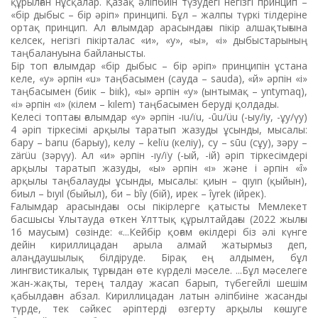
құрылған нұсқалар. Қазақ әліпбиін түзудегі негізгі принцип –
«бір дыбыс – бір әріп» принципі. Бұл – жалпы түркі тілдеріне
ортақ принцип. Ал ғалымдар арасындағы пікір алшақтығына
келсек, негізгі пікірталас «и», «у», «ы», «і» дыбыстарының
таңбалануына байланысты.
Бір топ ғалымдар «бір дыбыс – бір әріп» принципін ұстана
келе, «у» әрпін «u» таңбасымен (сауда – sauda), «й» әрпін «і»
таңбасымен (биік – biık), «ы» әрпін «у» (ынтымақ – yntymaq),
«і» әрпін «ı» (кілем – kılem) таңбасымен беруді қолдады.
Келесі топтағы ғалымдар «у» әрпін -ıu/ïu, -ūu/üu (-ыу/іу, -ұу/үу)
4 әріп тіркесімі арқылы таратып жазуды ұсынды, мысалы:
бару – barıu (барыу), келу – kelïu (келіу), су – sūu (сұу), зәру –
zärüu (зәрүу). Ал «и» әрпін -ıy/ïy (-ый, -ій) әріп тіркесімдері
арқылы таратып жазуды, «ы» әрпін «ı» және і әрпін «î»
арқылы таңбалауды ұсынды, мысалы: қиын – qıyın (қыйын),
биыл – bıyıl (быйыл), би – bîy (бій), ирек – îyrek (ійрек).
Ғалымдар арасындағы осы пікірлерге қатысты Мемлекет
басшысы Ұлытауда өткен Ұлттық құрылтайдағы (2022 жылғы
16 маусым) сөзінде: «...Кейбір қоғам өкілдері біз әлі күнге
дейін кириллицадан арыла алмай жатырмыз деп,
алаңдаушылық білдіруде. Бірақ ең алдымен, бұл
лингвистикалық тұрғыдан өте күрделі мәселе. ...Бұл мәселеге
жан-жақты, терең талдау жасап барып, түбегейлі шешім
қабылдаған абзал. Кириллицадан латын әліпбиіне жасанды
түрде, тек сәйкес әріптерді өзгерту арқылы көшуге