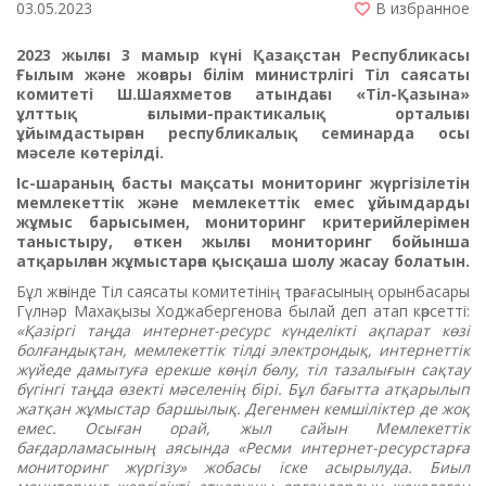
03.05.2023
В избранное
2023 жылғы 3 мамыр күні Қазақстан Республикасы
Ғылым және жоғары білім министрлігі Тіл саясаты
комитеті Ш.Шаяхметов атындағы «Тіл-Қазына»
ұлттық ғылыми-практикалық орталығы
ұйымдастырған республикалық семинарда осы
мәселе көтерілді.
Іс-шараның басты мақсаты мониторинг жүргізілетін
мемлекеттік және мемлекеттік емес ұйымдарды
жұмыс барысымен, мониторинг критерийлерімен
таныстыру, өткен жылғы мониторинг бойынша
атқарылған жұмыстарға қысқаша шолу жасау болатын.
Бұл жөнінде Тіл саясаты комитетінің төрағасының орынбасары
Гүлнәр Махақызы Ходжабергенова былай деп атап көрсетті:
«Қазіргі таңда интернет-ресурс күнделікті ақпарат көзі
болғандықтан, мемлекеттік тілді электрондық, интернеттік
жүйеде дамытуға ерекше көңіл бөлу, т
іл тазалығын сақтау
бүгінгі таңда өзекті мәселенің бірі. Бұл бағытта атқарылып
жатқан жұмыстар баршылық. Дегенмен кемшіліктер де жоқ
емес.
Осыған орай, жыл сайын Мемлекеттік
бағдарламасының аясында «Ресми интернет-ресурстарға
мониторинг жүргізу» жобасы іске асырылуда. Биыл