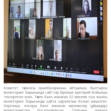
Комитет төрағасы орынбасарының айтуынша, былтырғы
мониторинг барысында сайттар бірнеше критерий бойынша
тексерілген екен. Төмен балл жинаған 52 мекеме осы жылғы
мониторинг барысында қайта қаралатын болып шешілген.
Керісінше, жоғары балл жинаған мекемелер (ұйымдар)
мониторингтен босатылмақшы. Олардың орнына