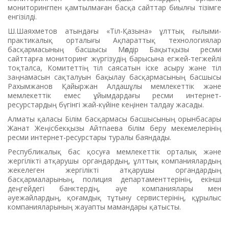
мониторингпен қамтылмаған басқа сайттар биылғы тізімге
енгізілді.
Ш.Шаяхметов атындағы «Тіл-Қазына» ұлттық ғылыми-
практикалық орталығы Ақпараттық технологиялар
басқармасының басшысы Мөлдір Бақытқызы ресми
сайттарға мониторинг жүргізудің барысына егжей-тегжейлі
тоқталса, Комитеттің тіл саясатын іске асыру және тіл
заңнамасын сақталуын бақылау басқармасының басшысы
Рахымжанов Қайыржан Алдашұлы мемлекеттік және
мемлекеттік емес ұйымдардағы ресми интернет-
ресурстардың бүгінгі жай-күйіне кеңінен талдау жасады.
Алматы қаласы Білім басқармасы басшысының орынбасары
Жанат Жеңісбекқызы Айтпаева білім беру мекемелерінің
ресми интернет-ресурстары туралы баяндады.
Республикалық бас қосуға мемлекеттік орталық және
жергілікті атқарушы органдардың, ұлттық компаниялардың
жекелеген жергілікті атқарушы органдардың
басқармаларының, полиция департаменттерінің, екінші
деңгейдегі банктердің, әуе компаниялары мен
әуежайлардың, қоғамдық тұтыну сервистерінің, құрылыс
компанияларының жауапты мамандары қатысты.