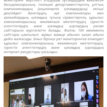
мониторинг жергілікті атқарушы органдардың жекелеген
басқармаларының, полиция департаменттерінің, ұлттық
компаниялардың (акционерлік қоғамдардың), екінші
деңгейдегі банктердің, әуе компаниялары мен
әуежайлардың, қоғамдық тұтыну сервистерінің, құрылыс
компанияларының, жекеменшік мектептердің, туристік
агенттіктердің және қоғамдық қорлардың ресми
сайттарына жүргізілетін болады. Жалпы 104 мекеменің
сайттары қамтылып, жұмыс мамыр айынан қазан айына
дейін жалғасады. Биыл бірінші рет мониторингке еліміздегі
құрылыс компанияларының, жекеменшік мектептердің,
туристік агенттіктердің және қоғамдық қорлардың
интернет-ресурстары қосылды».