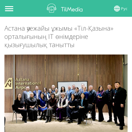
Рус
Toggle
navigation
Астана әуежайы ұжымы «Тіл-Қазына»
орталығының ІТ өнімдеріне
қызығушылық танытты