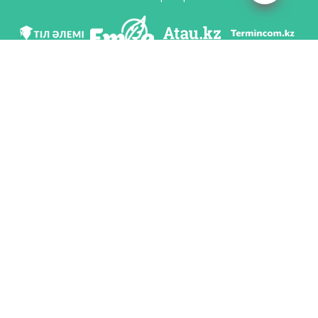
Мы в соц. сетях
Скачать приложение
Разработан по поручению Комитета языковой политики Министерство
образования и науки Республики Казахстан и Национальным научно-
практическим центром «Тіл-Қазына» имени Шайсултана Шаяхметова.