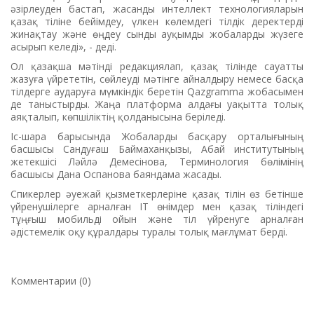
әзірлеуден бастап, жасанды интеллект технологияларын
қазақ тіліне бейімдеу, үлкен көлемдегі тілдік деректерді
жинақтау және өңдеу сынды ауқымды жобаларды жүзеге
асырып келеді», - деді.
Ол қазақша мәтінді редакциялап, қазақ тілінде сауатты
жазуға үйрететін, сөйлеуді мəтінге айналдыру немесе басқа
тілдерге аударуға мүмкіндік беретін Qazgramma жобасымен
де таныстырды. Жаңа платформа алдағы уақытта толық
аяқталып, көпшіліктің қолданысына беріледі.
Іс-шара барысында Жобаларды басқару орталығының
басшысы Сандуғаш Баймаханқызы, Абай институтының
жетекшісі Ләйлә Демесінова, Терминология бөлімінің
басшысы Дана Оспанова баяндама жасады.
Спикерлер әуежай қызметкерлеріне қазақ тілін өз бетінше
үйренушілерге арналған IT өнімдер мен қазақ тіліндегі
тұңғыш мобильді ойын және тіл үйренуге арналған
әдістемелік оқу құралдары туралы толық мағлұмат берді.
Комментарии (0)