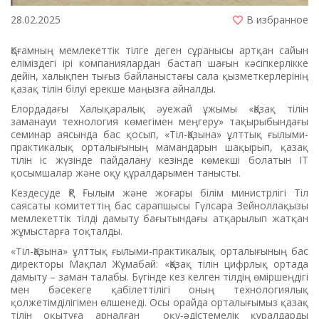
28.02.2025
В избранное
Қоғамның мемлекеттік тілге деген сұранысы артқан сайын
еліміздегі ірі компаниялардан бастап шағын кәсіпкерлікке
дейін, халықпен тығыз байланыстағы сала қызметкерлерінің
қазақ тілін білуі ерекше маңызға айналды.
Елордадағы Халықаралық әуежай ұжымы «Қазақ тілін
заманауи технология көмегімен меңгеру» тақырыбындағы
семинар аясында бас қосып, «Тіл-Қазына» ұлттық ғылыми-
практикалық орталығының мамандарын шақырып, қазақ
тілін іс жүзінде пайдалану кезінде көмекші болатын ІТ
қосымшалар және оқу құралдарымен танысты.
Кездесуде ҚР Ғылым және жоғары білім министрлігі Тіл
саясаты комитеттің бас сарапшысы Гүлсара Зейноллақызы
мемлекеттік тілді дамыту бағытындағы атқарылып жатқан
жұмыстарға тоқталды.
«Тіл-Қазына» ұлттық ғылыми-практикалық орталығының бас
директоры Мақпал Жұмабай: «Қазақ тілін цифрлық ортада
дамыту – заман талабы. Бүгінде кез келген тілдің өміршеңдігі
мен бәсекеге қабілеттілігі оның технологиялық
қолжетімділігімен өлшенеді. Осы орайда орталығымыз қазақ
тілін оқытуға арналған оқу-әдістемелік құралдарды