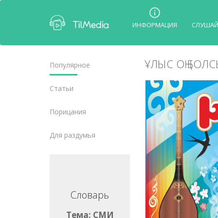
ИНФОРМАЦИЯ
СЛУША
ҰЛЫС ОҢ БОЛС
Популярное
Статьи
Порицания
Для раздумья
Словарь
Словарь
Тема: СМИ
Тема: СМИ