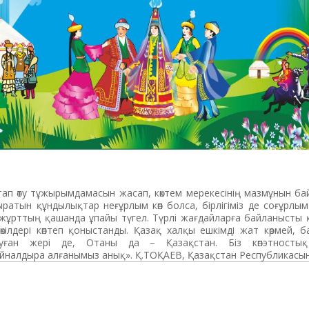
п өту тұжырымдамасын жасап, көктем мерекесінің мазмұнын бай
ратын құндылықтар неғұрлым көп болса, бірлігіміз де соғұрлы
ұрттың қашанда ұпайы түгел. Түрлі жағдайларға байланысты қ
өкілдері көптеп қоныстанды. Қазақ халқы ешкімді жат көрмей, 
уған жері де, Отаны да – Қазақстан. Біз көпэтносты
налдыра алғанымыз анық». Қ.ТОҚАЕВ, Қазақстан Республикасын