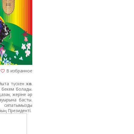
В избранное
ыта түскен жөн.
м бекем болады.
азақ жеріне әр
бауырына басты.
қ сипатымызды
ың Президенті.