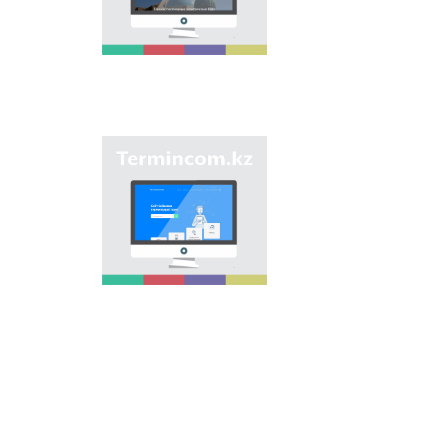
является унификация
ономастических
названий путем
сбора информации о
названиях улиц,
населенных пунктов
и различных
объектов в регионах
страны и создания
Сайт «termincom.kz»
единой базы
вносит вклад в
казахской
систематизацию
ономастики.
казахской
терминологии,
пополнение
терминологического
запаса, приведение
терминов и
названий в
соответствие с
нормами казахского
языка. Для
достижения этой
цели на сайте даются
все термины.