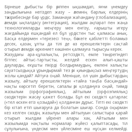
Бірнеше дыбысты бір әріппен ықшамдап, яғни үнемдеу
заңдылығына негіздеп жазу – әлемнің барлық елдерінің
тәжірибесінде бар үрдіс. Заманауи жаһандану (глобализация),
әлемдік ықпалдасу (интеграция), жылдам ақпарат пен жаңа
технологияларды меңгеру мен енгізу, ғарышты игеру
жағдайында ешқандай ел бұл үрдістен тыс қалмасы анық.
Басқа елдермен «терезесі тең», бәскеге қабілетті боламыз
десек, қазақ ұлты да тілі де өз ерекшеліктерін сақтай
отырып әлемдік өркениет көшінен қалмауға тырысуы керек.
Жазудағы ара-құлалықты, ретсіздікті, емле төңірегіндегі
бітпес айтыс-тартысты, желдей ескен алып-қашты
дауларды, екұшты пікірді болдырмаудың, емлені халықты
сауатсыздыққа ұрындырмай тез әрі қиындықсыз меңгертудің
жолы қандай? Айтуға оңай. Меніңше, ол үшін дыбыстардың
жазылу, айтылу ерекшеліктерін «тайға таңба басқандай»
нақты көрсетіп беретін, сапалы әрі қолдануға оңай, тиімді
жазылым (орфографиялық), айтылым (орфоэпиялық)
сөздіктерін жасау қажет болады. Бұл екі сөздікті қатарлас
(«тел өскен егіз қозыдай») қолданған дұрыс. Тіпті екі сөздікті
бір кітап етіп шығаруға да болатын шығар. Сонда оқырман
кез келген сөздің жазылуы мен айтылуын салыстыра қарай
отырып жылдам үйреніп алары хақ. Айтылым мен
жазылымда нақтылы нормалар жүйесі қалыптасады, тіл
сұлулығына, үндесімі мен үйлесіміне еш нұсқан келмейді.