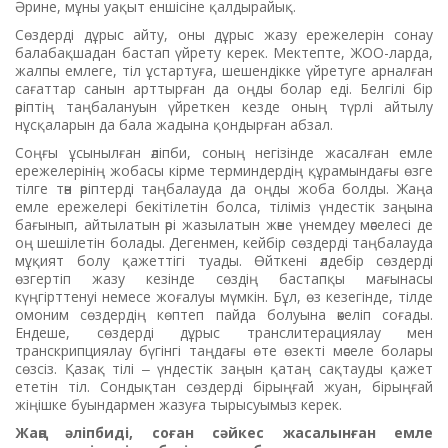
Әрине, мұны уақыт еншісіне қалдырайық.
Сөздерді дұрыс айту, оны дұрыс жазу ережелерін сонау
балабақшадан бастап үйрету керек. Мектепте, ЖОО-ларда,
жалпы емлеге, тіл ұстартуға, шешендікке үйретуге арналған
сағаттар санын арттырған да оңды болар еді. Белгілі бір
әріптің таңбалануын үйреткен кезде оның түрлі айтылу
нұсқаларын да бала жадына қондырған абзал.
Соңғы ұсынылған әліпби, соның негізінде жасалған емле
ережелерінің жобасы кірме терминдердің құрамындағы өзге
тілге тән әріптерді таңбалауда да оңды жоба болды. Жаңа
емле ережелері бекітілетін болса, тіліміз үндестік заңына
бағынып, айтылатын әрі жазылатын және үнемдеу мәселесі де
оң шешілетін болады. Дегенмен, кейбір сөздерді таңбалауда
мұқият болу қажеттігі туады. Өйткені әлдебір сөздерді
өзгертіп жазу кезінде сөздің бастапқы мағынасы
күңгірттенуі немесе жоғалуы мүмкін. Бұл, өз кезегінде, тілде
омоним сөздердің көптеп пайда болуына әкеліп соғады.
Ендеше, сөздерді дұрыс транслитерациялау мен
транскрипциялау бүгінгі таңдағы өте өзекті мәселе болары
сөзсіз. Қазақ тілі ‒ үндестік заңын қатаң сақтауды қажет
ететін тіл. Сондықтан сөздерді бірыңғай жуан, бірыңғай
жіңішке буындармен жазуға тырысуымыз керек.
Жаңа әліпбиді, соған сәйкес жасалынған емле