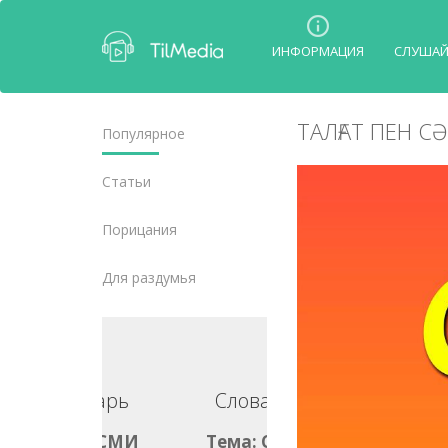
ИНФОРМАЦИЯ
СЛУША
ТАЛҒАТ ПЕН С
Популярное
Статьи
Порицания
Для раздумья
ловарь
Словарь
ма: СМИ
Тема: СМИ