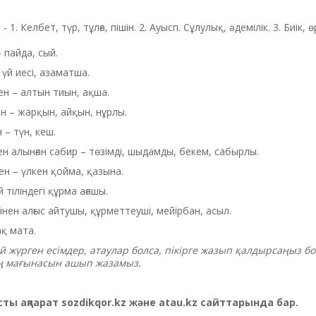
 пайда, сый.
 үй иесі, азаматша.
н – алтын тиын, ақша.
н – жарқын, айқын, нұрлы.⠀
– түн, кеш.
н алынған сабир – төзімді, шыдамды, бекем, сабырлы.
н – үлкен қойма, қазына.
тіліндегі құрма ағашы.
ен алғыс айтушы, құрметтеуші, мейірбан, асыл.⠀
қ мата.
ей жүрген есімдер, атаулар болса, пікірге жазып қалдырсаңыз б
ің мағынасын ашып жазамыз.
ысты ақпарат sozdikqor.kz және atau.kz сайттарында бар.