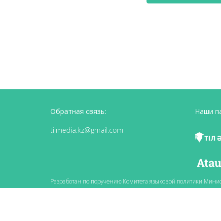
Обратная связь:
Наши п
tilmedia.kz@gmail.com
Разработан по поручению Комитета языковой политики Минис
научно-практическим центром «Тіл-Қазына» имени Шайсултан