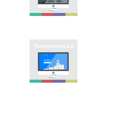
является унификация
ономастических
названий путем
сбора информации о
названиях улиц,
населенных пунктов
и различных
объектов в регионах
страны и создания
Сайт «termincom.kz»
единой базы
вносит вклад в
казахской
систематизацию
ономастики.
казахской
терминологии,
пополнение
терминологического
запаса, приведение
терминов и
названий в
соответствие с
нормами казахского
языка. Для
достижения этой
цели на сайте даются
все термины.