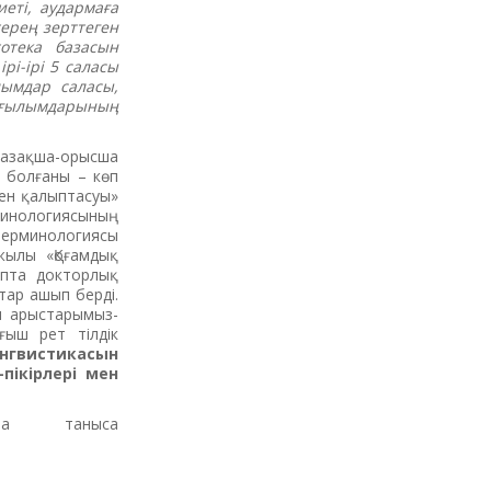
еті, аудар­маға
ерең зерттеген
отека базасын
і-ірі 5 саласы
лымдар саласы,
 ғылымдарының
қазақша-орысша
р болғаны – көп
мен қалыптасуы»
рминологиясының
 терминологиясы
ылы «Қо­ғам­дық
пта докторлық
тар ашып берді.
н арыстарымыз-
ыш рет тілдік
ингвистикасын
пікірлері мен
ша таныса