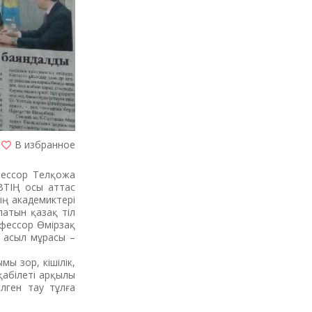
В избранное
фессор Телқожа
ВТІҢ осы аттас
ың академиктері
латын қазақ тіл
офессор Өмірзақ
і асыл мұрасы –
ы зор, кішілік,
 қабілеті арқылы
ілген тау тұлға