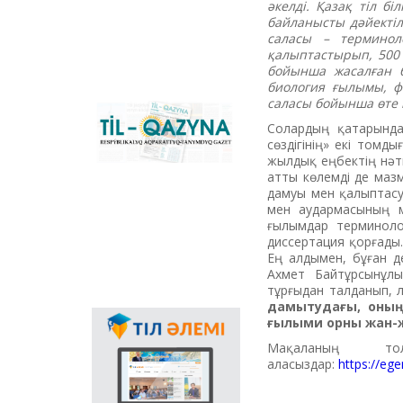
әкелді. Қазақ тіл бі
латинскую графику и
байланысты дәйектіл
«төте жазу» (прямое
саласы – терминол
написание), и
қалыптастырып, 500 
основной
бойынша жасалған б
национальный
биология ғылымы, 
портал,
саласы бойынша өте 
поддерживающий
Республиканская
процесс перехода на
Солардың қатарында
информационно-
латинскую графику в
сөздігінің» екі том
познавательная
стране. Можно
жылдық еңбектің нәт
газета «Til-Qazyna»
загрузить offline-
атты көлемді де маз
версию конвертера
дамуы мен қалыптасуы
для Windows,
мен аудар­масының м
приложения для
ғылымдар терминоло
пакета MS Office,
диссертация қорғады
плагины и
Ең алдымен, бұған д
мобильные
Ахмет Байтұрсынұл
приложения для
тұрғыдан талданып, 
платформ Android,
дамытудағы, оның 
iOS.
ғылыми орны жан-ж
Особую роль в
расширении области
Мақаланың т
применения
аласыздар:
https://eg
государственного
языка играет