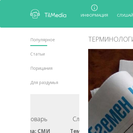
ИНФОРМАЦИЯ
СЛУША
ТЕРМИНОЛОГ
Популярное
Статьи
Порицания
Для раздумья
ловарь
Словарь
ма: СМИ
Тема: СМИ