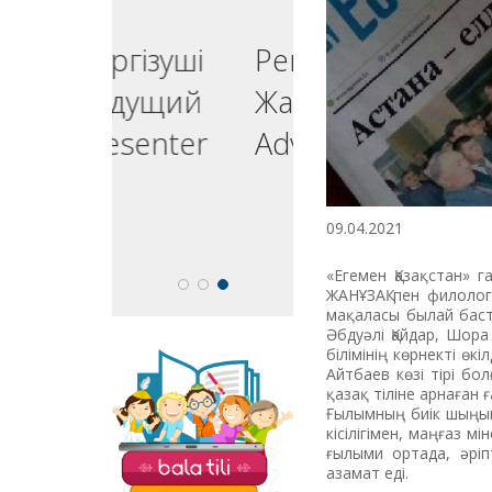
ргізуші
Реклама
едущий
Жарнама
esenter
Advertising
09.04.2021
«Егемен Қазақстан» 
ЖАНҰЗАҚ пен филоло
мақаласы былай баст
Әбдуәлі Қайдар, Шор
білімінің көрнекті ө
Айтбаев көзі тірі бо
На сайте «Balatili.kz»
қазақ тіліне арнаған 
представлены
Ғылымның биік шыңына
разнообразные
кісілігі­мен, маңғаз 
задания и
ғылыми ортада, әріп­
упражнения для
азамат еді.
обучения детей