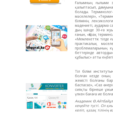
грамоте, чтению,
Ғалымның ғылыми зе
правописанию.
қалыптасып, дамуына 
Здесь множество
болады. Терминолог
интересных
мәселелері», «Термин
разделов, которые
білімінің лексиколог
содержат
мәдениеті, аударма са
увлекательные и
дың ішінде 30-ға жу
Tilqural.kz - веб-
занимательные
ғанын, «Қазақ термино
сервис для
упражнения,
«Мемлекеттік тілде ғ
постепенного
отечественные
практикалық мәсел
изучения
анимационные
проблемаларының кү
государственного
фильмы на казахском
беттерінде автордың
языка. На сайте
языке.
құбылыс» атты еңбег
размещен онлайн
курс уровня А1 по
написанию нового
Тіл білімі институт
алфавита и
болған кезде оның 
орфографических
жемісті болғаны ба
правил, освоению
баспасөз», «Сөз өнер
чтения.
Qazlatyn.kz -
сияқты бірнеше ұжы
многофункциональный
үлкен бағаға ие болған
конвертер, который
Академик Ө.Айтбайұл
выполняет функции
кеңейте түс­ті. Ол қ
перевода текста с
келіп, қазақ тілінің
кириллицы на