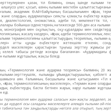
рттеулерінен қазақ тіл білімінің, оның ішінде ғылыми т
өлшеусіз үлес қосып, өзінің ғылыми мектебін қалыптастырғаны
-ғалым, академик Ө.Айтбайұлының басшылығымен «Қазақ тер
 және олардың аудармалары» сияқты қомақты еңбектер жарық кө
ия, диалектология, ономастика, әде­би тіл, мемлекеттік тіл, 
лалары бо­йын­ша ізденістерінің нәтижесінде 500-ден аса ғылыми
ық моногра­фия мен оқулықтың, оқу-құрал­дары мен сөздіктер
логиясының жасалу көздері», «Қазақ әдеби тер­ми­­нологиялық ле
ылыми тер­­­­­мино­логияны қалыптастырудың теориялық, ғылыми-ә
елері» атты құнды еңбектерге жетекшілік еткенін, сонд
рделі мәселелерін қарастырған тұңғыш зерттеу жұмысы рет
 келелі табысы ретінде жо­ғары бағаланған- «Аудармадағы ф
ін ғылыми жұртшылық жақсы біледі.
ының «Термино­логия және аударма теориясы» бөлімінің 20 
ғылыми-зерттеушілік, ғылымды ұйымдастырушылық қабілеті 
ршамызға аян. Ғалымның басшылығы және қатысуымен «Тіл 
і», «Қазақ терминологиясының мәселелері», «Термин және олард
мдық еңбектердің баспа бетінен жарық көруі ғылыми жұртш
 еді.
ы термино­логия мен аударма саласын жан-жақты зерделеп, з
иын да күрделі осы саладағы мәсе­лелерге әлемдік ғылыми ой-пік
 өз табиғатына тән заңдылықтарды негізге ала отырып, тың зерт