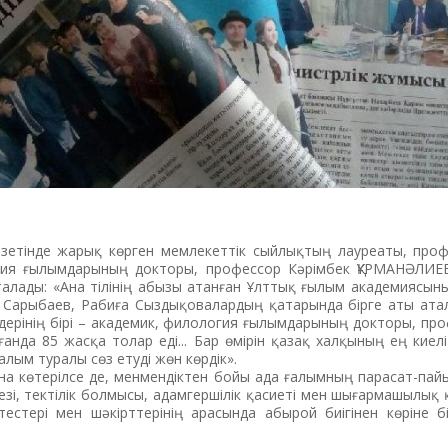
газетінде жарық көрген мемлекеттік сыйлықтың лауреаты, про
гия ғылымдарының докторы, профессор Кәрімбек ҚҰРМАНӘЛИЕ
алады: «Ана тілінің абызы атанған Ұлттық ғылым академиясын
а Сарыбаев, Рабиға Сыздықовалардың қатарында бірге аты ата
кілдерінің бірі – академик, филология ғылымдарының докторы, пр
лғанда 85 жасқа толар еді... Бар өмірін қазақ халқының ең киел
ғалым туралы сөз етуді жөн көрдік».
 көтерілсе де, менмендіктен бойы ада ғалымның парасат-пайым
мінезі, тектілік болмысы, адамгершілік қасиеті мен шығарма­шы­лық
тестері мен шәкірттерінің арасында абырой биігінен көріне б