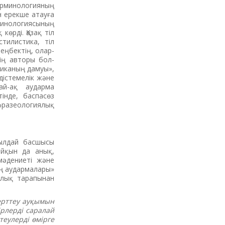
ерминологияның
н ерекше атауға
минологиясының
р­ді. Қазақ тіл
стилистика, тіл
 еңбектің, олар­
дің авторы бол­
ксиканың дамуы»,
дістемелік және
ай-ақ аударма
інде, баспасөз
ра­зеологиялық
жылдай басшысы
айқын да анық,
мәдениеті және
ың аудармалары»
ылық тарапынан
ерттеу ауқымын
ірлерді саралай
теулерді өмірге