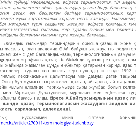
лімінің түйінді мәселелеріне, әсі­ресе терминология, тіл мәдени
ікпен дәлелденген ойлы тұжырымдар ұсына білді. Ғалымның т
огия десек, өзі басқарған бөлімде терминологиялық карт
мыңға жуық картотекалық қордың негізі қаланды. Ғылымның ір
ұл материал түрлі сөздіктер жасауға, әсіресе қоғамдық ғы
физика-математика ғылымы, жер туралы ғылым мен техника
пайдалы болғанын ғылыми орта жоғары бағалады.
 «Қоғамдық ғылымдар терминдерінің орысша-қазақша және 
дығы жасалып, оған академик Ө.Айтбайұлының жауапты редакто
ижелі жемісі деп бағаланды. «Қазақ терминологиясының дамуы 
мұнды монографиясы қазақ тіл білімінде тұңғыш рет қазақ те
 жайында жа­зылған құнды еңбектер қатарынан көрінді. Қа­зақ
әселелері туралы көп жылғы зерт­теу­лердің негізінде 1992 ж
гиялық лексикасының қалыптасуы мен дамуы» деген тақыры
. Оның бұл жұмысы тың мәселені қозғап, айтарлықтай жаңалық
ейін ғылым әлемінде, тарихымызда сыры жұмбақ болып келге
ы мен Міржақып Дулатұлының мұралары мен еңбектері тұңғ
лайықты бағасын алды.
Әсіресе А.Байтұрсынұлының қазақ л
ішінде қазақ терминологиясын жасаудағы зерделі ой-
ақты сараланып, дәлелденді.
олық нұсқасымен мына сілтеме бойын
emen.kz/article/270911-terminologiya-tarlanbozy