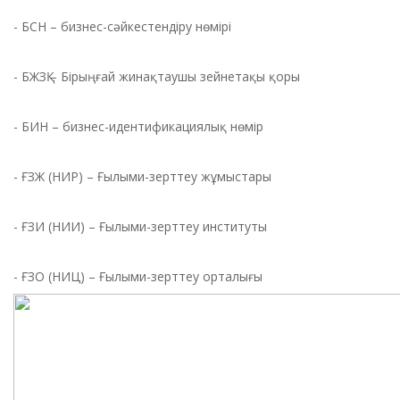
⠀
- БСН – бизнес-сәйкестендіру нөмірі
⠀
- БЖЗҚ – Бірыңғай жинақтаушы зейнетақы қоры
⠀
- БИН – бизнес-идентификациялық нөмір
⠀
- ҒЗЖ (НИР) – Ғылыми-зерттеу жұмыстары
⠀
- ҒЗИ (НИИ) – Ғылыми-зерттеу институты
⠀
- ҒЗО (НИЦ) – Ғылыми-зерттеу орталығы