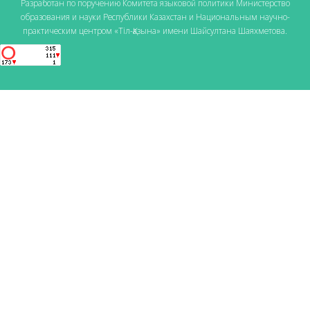
Разработан по поручению Комитета языковой политики Министерство
образования и науки Республики Казахстан и Национальным научно-
практическим центром «Тіл-Қазына» имени Шайсултана Шаяхметова.