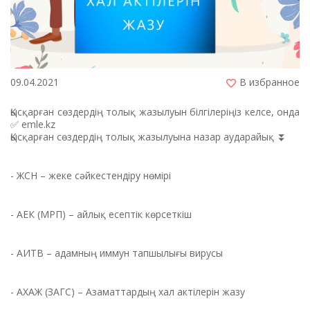
09.04.2021
В избранное
Қысқарған сөздердің толық жазылуын білгілеріңіз келсе, онда
✅ emle.kz
Қысқарған сөздердің толық жазылуына назар аударайық ⏬
⠀
- ЖСН – жеке сәйкестендіру нөмірі
⠀
- АЕК (МРП) – айлық есептік көрсеткіш
⠀
- АИТВ – адамның иммун тапшылығы вирусы
⠀
- АХАЖ (ЗАГС) – Азаматтардың хал актілерін жазу