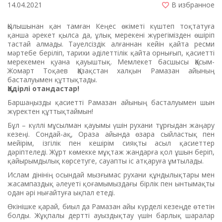
14.04.2021
В избранное
Қылышынан қан тамған Кеңес өкіметі күштеп тоқтатуға
қанша әрекет қылса да, ұлық мерекені жүрегімізден өшіріп
тастай алмады. Тәуелсіздік алғаннан кейін қайта ресми
мәртебе беріліп, тарихи әділеттілік қайта орнығып, қасиетті
мерекемен қуана қауыштық. Мемлекет басшысы Қасым-
Жомарт Тоқаев Қазақстан халқын Рамазан айының
басталуымен құттықтады.
Қадірлі отандастар!
Баршаңызды қасиетті Рамазан айының басталуымен шын
жүректен құттықтаймын!
Бұл – күллі мұсылман қауымы үшін рухани тұрғыдан жаңару
кезеңі. Сондай-ақ, Ораза айында өзара сыйластық пен
мейірім, ізгілік пен кешірім сияқты асыл қасиеттер
дәріптеледі. Жұрт көмекке мұқтаж жандарға қол ұшын беріп,
қайырымдылық көрсетуге, сауапты іс атқаруға ұмтылады.
Ислам дінінің осындай мызғымас рухани құндылықтары мен
жасампаздық әлеуеті қоғамымыздағы бірлік пен ынтымақты
одан әрі нығайтуға ықпал етеді.
Өкінішке қарай, биыл да Рамазан айы күрделі кезеңде өтетін
болды. Жұқпалы дертті ауыздықтау үшін барлық шаралар