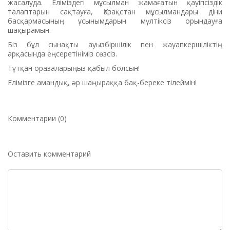
жасалуда. Еліміздегі мұсылман жамағатын қауіпсіздік
талаптарын сақтауға, Қазақстан мұсылмандары діни
басқармасының ұсынымдарын мүлтіксіз орындауға
шақырамын.
Біз бұл сынақты ауызбіршілік пен жауапкершіліктің
арқасында еңсеретініміз сөзсіз.
Тұтқан оразаларыңыз қабыл болсын!
Елімізге амандық, әр шаңыраққа бақ-береке тілеймін!
Комментарии (0)
Оставить комментарий