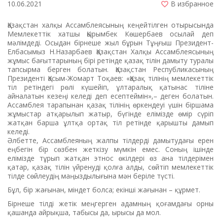
10.06.2021
В избранное
Қазақстан халқы Ассамблеясының кеңейтілген отырысында
Мемлекеттік хатшы Қырымбек Көшербаев осылай деп
мәлімдеді. Осыдан бірнеше жыл бұрын Тұңғыш Президент-
Елбасымыз Н.Назарбаев Қазақстан Халқы Ассамблеясының
жұмыс бағыттарының бірі ретінде қазақ тілін дамыту туралы
тапсырма берген болатын. Қазақстан Республикасының
Президенті Қасым-Жомарт Тоқаев: «Қазақ тілінің мемлекеттік
тіл ретіндегі рөлі күшейіп, ұлтаралық қатынас тіліне
айналатын кезеңі келеді деп есептеймін»,– деген болатын.
Ассамблея тарапынан қазақ тілінің өркендеуі үшін біршама
жұмыстар атқарылып жатыр, бүгінде елімізде өмір сүріп
жатқан барша ұлтқа ортақ тіл ретінде қарышты дамып
келеді.
Әлбетте, Ассамблеяның жалпы тілдерді дамытудағы ерен
еңбегін бір сөзбен жеткізу мүмкін емес. Соның ішінде
елімізде тұрып жатқан этнос өкілдері өз ана тілдерімен
қатар, қазақ тілін үйренуді қолға алды, сөйтіп мемлекеттік
тілде сөйлеудің маңыздылығына мән беріле түсті.
Бұл, бір жағынан, міндет болса; екінші жағынан – құрмет.
Бірнеше тілді жетік меңгерген адамның қоғамдағы орны
қашанда айрықша, табысы да, ырысы да мол.