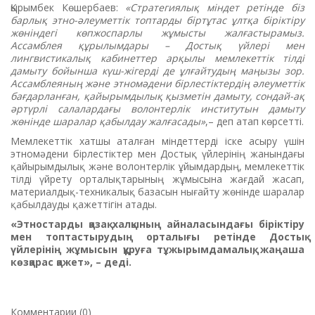
Қырымбек Көшербаев:
«Стратегиялық міндет ретінде біз
барлық этно-әлеуметтік топтарды біртұтас ұлтқа біріктіру
жөніндегі көпжоспарлы жұмысты жалғастырамыз.
Ассамблея құрылымдары – Достық үйлері мен
лингвистикалық кабинеттер арқылы мемлекеттік тілді
дамыту бойынша күш-жігерді де ұлғайтудың маңызы зор.
Ассамблеяның және этномәдени бірлестіктердің әлеуметтік
бағдарланған, қайырымдылық қызметін дамыту, сондай-ақ
әртүрлі салалардағы волонтерлік институтын дамыту
жөнінде шаралар қабылдау жалғасады»
,– деп атап көрсетті.
Мемлекеттік хатшы аталған міндеттерді іске асыру үшін
этномәдени бірлестіктер мен Достық үйлерінің жанындағы
қайырымдылық және волонтерлік ұйымдардың, мемлекеттік
тілді үйрету орталықтарының жұмысына жағдай жасап,
материалдық-техникалық базасын нығайту жөнінде шаралар
қабылдауды қажеттігін атады.
«Этностарды қазақ халқының айналасындағы біріктіру
мен топтастырудың орталығы ретінде Достық
үйлерінің жұмысын құруға тұжырымдамалық, жаңаша
көзқарас қажет», – деді.
Комментарии (0)