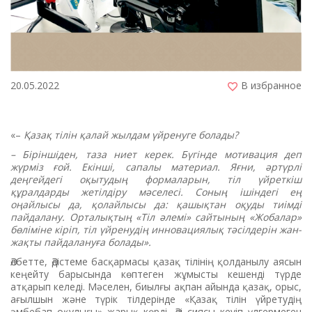
20.05.2022
В избранное
«–
Қазақ тілін қалай жылдам үйренуге болады?
– Біріншіден, таза ниет керек. Бүгінде мотивация деп
жүрміз ғой. Екінші, сапалы материал. Яғни, әртүрлі
деңгейдегі оқытудың формаларын, тіл үйреткіш
құралдарды жетілдіру мәселесі. Соның ішіндегі ең
оңайлысы да, қолайлысы да: қашықтан оқуды тиімді
пайдалану. Орталықтың «Тіл әлемі» сайтының «Жобалар»
бөліміне кіріп, тіл үйренудің инновациялық тәсілдерін жан-
жақты пайдалануға болады».
Әлбетте, Әдістеме басқармасы қазақ тілінің қолданылу аясын
кеңейту барысында көптеген жұмысты кешенді түрде
атқарып келеді. Мәселен, биылғы ақпан айында қазақ, орыс,
ағылшын және түрік тілдерінде «Қазақ тілін үйретудің
әмбебап оқулығы» жарық көрді. Әлі сиясы кеуіп үлгермеген