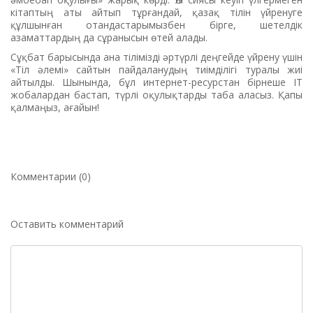
кітаптың аты айтып тұрғандай, қазақ тілін үйренуге
құлшынған отандастарымызбен бірге, шетелдік
азаматтардың да сұранысын өтей алады.
Сұқбат барысында ана тілімізді әртүрлі деңгейде үйрену үшін
«Тіл әлемі» сайтын пайдаланудың тиімділігі туралы жиі
айтылды. Шынында, бұл интернет-ресурстан бірнеше ІТ
жобалардан бастап, түрлі оқулықтарды таба аласыз. Қапы
қалмаңыз, ағайын!
Комментарии (0)
Оставить комментарий