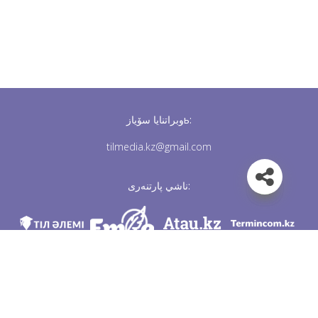
وبراتنايا سۆيازь:
tilmedia.kz@gmail.com
ناشي پارتنەرى:
مى ۆ سوس. سەتياح