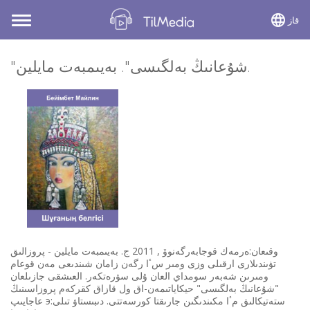
قاز
Toggle
navigation
"شۇعانىڭ بەلگىسى". بەيىمبەت مايلين.
وقىعان:ەرمەك قوجابەرگەنوۆ , 2011 ج. بەيىمبەت مايلين - پروزالىق
تۋىندىلارى ارقىلى وزى ومىر سٴا رگەن زامان شىندىعى مەن قوعام
ومىرىن شەبەر سومداي العان ۇلى سۋرەتكەر. العىشقى جازىلعان
"شۇعانىڭ بەلگىسى" حيكاياتىمەن-اق ول قازاق كقركەم پروزاسىنىڭ
عاجايىپ эستەتيكالىق مٴا مكىندىگىن جارىقتا كورسەتتى. دىبىستاۋ تىلى: