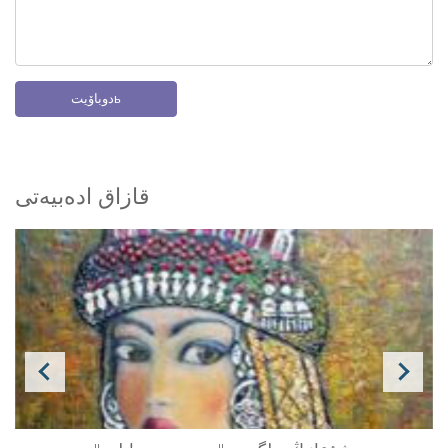
دوباۆيتь
قازاق ادەبيەتى